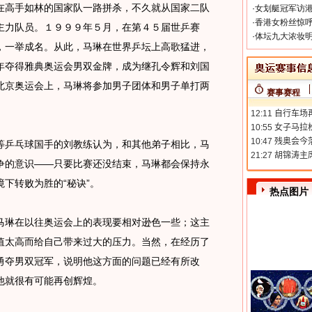
高手如林的国家队一路拼杀，不久就从国家二队
·
女划艇冠军访港
·
香港女粉丝惊呼
主力队员。１９９９年５月，在第４５届世乒赛
·
体坛九大浓妆明
，一举成名。从此，马琳在世界乒坛上高歌猛进，
年夺得雅典奥运会男双金牌，成为继孔令辉和刘国
北京奥运会上，马琳将参加男子团体和男子单打两
赛事赛程
乒乓球国手的刘教练认为，和其他弟子相比，马
争的意识——只要比赛还没结束，马琳都会保持永
下转败为胜的“秘诀”。
热点图片
琳在以往奥运会上的表现要相对逊色一些；这主
值太高而给自己带来过大的压力。当然，在经历了
勇夺男双冠军，说明他这方面的问题已经有所改
他就很有可能再创辉煌。