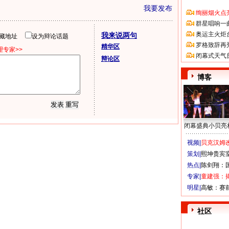
我要发布
绚丽烟火点
群星唱响一
奥运主火炬
我来说两句
隐藏地址
设为辩论话题
罗格致辞再
精华区
专家>>
闭幕式天气
辩论区
博客
闭幕盛典小贝亮
视频|
贝克汉姆改
策划|
熙坤贵宾
热点|
陈剑翔：
专家|
童建强：
明星|
高敏：赛
社区