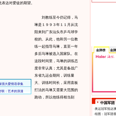
此表达对爱徒的期望。
刘教练至今仍记得，马
琳是１９９３年１１月从沈
阳来到广东汕头市乒乓球学
校的。从此，他和另一位教
练一起指导马琳，直至一年
金牌榜
金
多后马琳被选入国家队。在
这段时间里，马琳的训练态
度非常认真；尤其是备战广
东省九运会期间，训练量
大、训练时间长，采用直板
打法的马琳又需要大范围的
跑动，所以他练得相当刻
中国军团
·
奥运冠军抵达澳
·
组图：冠军团香