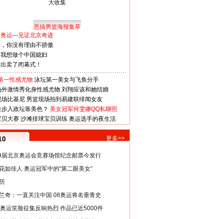
恶搞男篮海报集萃
看奥运—见证北京奇迹
人，你没有理由不骄傲
：我想做个中国媳妇
谋出卖了闭幕式！
第一性感尤物
泳坛第一美女与飞鱼分手
场外激情秀化身性感尤物
刘翔应该和她结婚
现场比基尼
男篮现场拍到易建联绯闻女友
娃步入政坛靠美色？
美女冠军何雯娜QQ私聊照
宝贝大赛
沙滩排球宝贝训练
奥运选手的夜生活
10
更多>>
29届北京奥运会竞赛场馆纪念邮票今发行
花如佳人 奥运冠军中的“第二眼美女”
历
兰奇：一直关注中国 08奥运将名垂青史
8奥运笑脸征集反响热烈 作品已近5000件