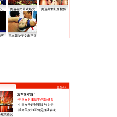
运汇
奥运会闭幕式焰火
奥运美女献身搜狐
熄灭
日本花游美女出意外
更多>>
冠军面对面：
·
中国女乒张怡宁/郭跃做客
·
中国女子链球铜牌 张文秀
·
蹦床美女帅哥何雯娜陆春龙
闭幕式盛况