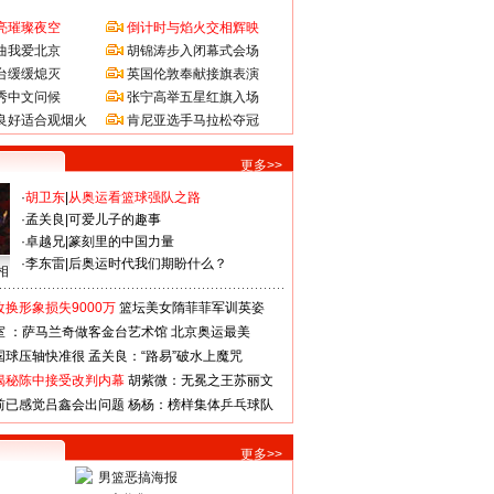
亮璀璨夜空
倒计时与焰火交相辉映
曲我爱北京
胡锦涛步入闭幕式会场
台缓缓熄灭
英国伦敦奉献接旗表演
秀中文问候
张宁高举五星红旗入场
良好适合观烟火
肯尼亚选手马拉松夺冠
更多>>
·
胡卫东
|
从奥运看篮球强队之路
·
孟关良
|
可爱儿子的趣事
·
卓越兄
|
篆刻里的中国力量
·
李东雷
|
后奥运时代我们期盼什么？
相
换形象损失9000万
篮坛美女隋菲菲军训英姿
室 ：萨马兰奇做客金台艺术馆
北京奥运最美
国球压轴快准很
孟关良：“路易”破水上魔咒
揭秘陈中接受改判内幕
胡紫微：无冕之王苏丽文
前已感觉吕鑫会出问题
杨杨：榜样集体乒乓球队
更多>>