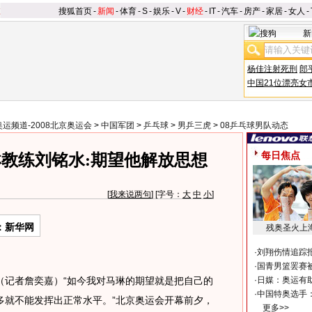
搜狐首页
-
新闻
-
体育
-
S
-
娱乐
-
V
-
财经
-
IT
-
汽车
-
房产
-
家居
-
女人
-
新
杨佳注射死刑
郎
中国21位漂亮女
奥运频道-2008北京奥运会
>
中国军团
>
乒乓球
>
男乒三虎
>
08乒乓球男队动态
每日焦点
教练刘铭水:期望他解放思想
[
我来说两句
] [字号：
大
中
小
]
：新华网
残奥圣火上
·
刘翔伤情追踪
·
国青男篮罢赛被
记者詹奕嘉）“如今我对马琳的期望就是把自己的
·
日媒：奥运有
·
中国特奥选手
多就不能发挥出正常水平。”北京奥运会开幕前夕，
更多>>