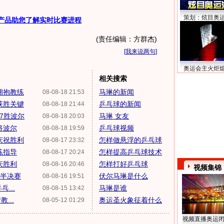
策划：炫目奥
产品助您了解实时比赛进程
(责任编辑：方群杰)
[
我来说两句
]
奥运会主火炬
相关搜索
拥抱教练
马琳的新闻
08-08-18 21:53
获胜关键
乒乓球的新闻
08-08-18 21:44
-7胜波尔
马琳 女友
08-08-18 20:03
将波尔
乒乓球视频
08-08-18 19:59
庆祝胜利
怎样做悬浮的乒乓球
08-08-17 23:32
练指导
怎样提高乒乓球技术
08-08-17 20:24
庆胜利
怎样打好乒乓球
08-08-16 20:46
视频集锦
团半决赛
伏尔马琳是什么
08-08-16 19:51
...
马琳是谁
08-08-15 13:42
...
奥运圣火象征着什么
08-05-12 01:29
视频直播奥运