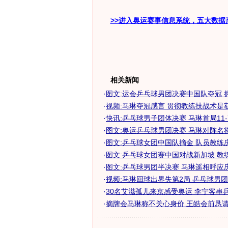
>>进入奥运赛事信息系统，五大数据
相关新闻
·
图文:运会乒乓球男团决赛中国队夺冠 
·
视频:马琳夺冠感言 贯彻教练技战术是
·
快讯:乒乓球男子团体决赛 马琳首局11
·
图文:奥运乒乓球男团决赛 马琳对阵名
·
图文:乒乓球女团中国队摘金 队员教练
·
图文:乒乓球女团赛中国对战新加坡 教
·
图文:乒乓球男团半决赛 马琳遥相呼应
·
视频:马琳回球出界失第2局 乒乓球男
·
30名艾滋孤儿来京感受奥运 李宁客串乒乓
·
摘牌会马琳称不关心身价 王皓会前恳请教