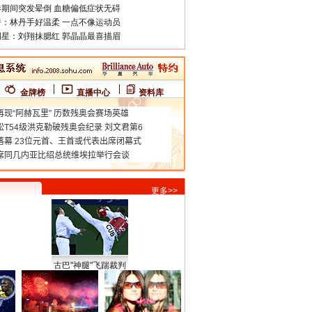
期间突发晕倒 血糖偏低症状无碍
：林丹手好温柔 一点不像运动员
星：刘翔抹腮红 郭晶晶最喜描眉
金牌榜
直播中心
资料库
更多>>
古巴"神腿"飞踹裁判