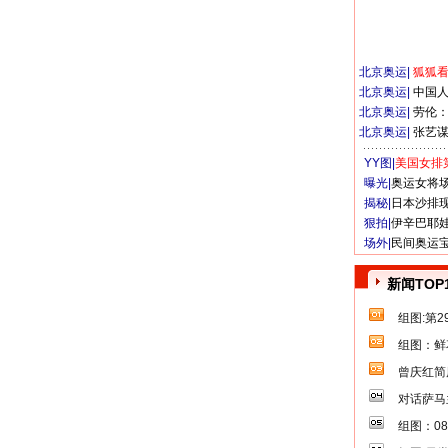
北京奥运
|
狐狐
北京奥运
|
中国
北京奥运
|
劳伦
北京奥运
|
张艺
YY图|
美国女排
曝光|
奥运女将
揭秘|
日本沙排
狠拍|
伊辛巴耶
场外|
民间奥运
新闻TOP
组图:第
组图：鲜
曾庆红简
对话萨马
组图：0