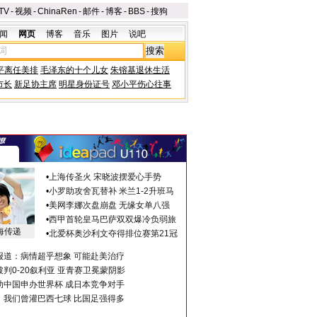
TV
-
视频
-
ChinaRen
-
邮件
-
博客
-
BBS
-
搜狗
闻
网页
博客
音乐
图片
说吧
平离任美排
毛泽东的十个儿女
朱镕基退休生活
市长
新足协主席
明星身份证号
邓小平伤心往事
•
上海传圣火 宋晓波摆爱心手势
•
小罗助攻舍瓦替补 米兰1-2升班马
•
美网李娜次盘崩盘 无缘女单八强
•
西甲首轮皇马巴萨双双爆冷负弱旅
海传递
•
北爱杯奥沙利文夺得排位赛第21冠
报道：病情超乎想象 可能赴美治疗
判0-20叙利亚 亚青赛卫冕蒙阴影
助中国申办世界杯 成日本竞争对手
：我们曾灌巴西七球 比国足强得多