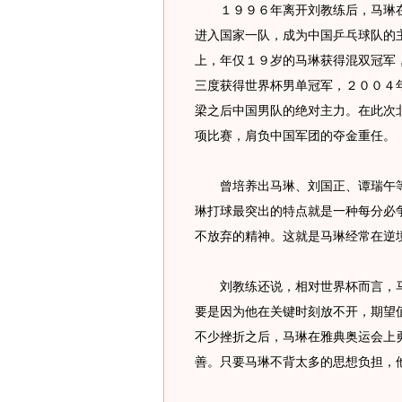
１９９６年离开刘教练后，马琳在
进入国家一队，成为中国乒乓球队的
上，年仅１９岁的马琳获得混双冠军
三度获得世界杯男单冠军，２００４
梁之后中国男队的绝对主力。在此次
项比赛，肩负中国军团的夺金重任。
曾培养出马琳、刘国正、谭瑞午等
琳打球最突出的特点就是一种每分必
不放弃的精神。这就是马琳经常在逆境
刘教练还说，相对世界杯而言，马
要是因为他在关键时刻放不开，期望
不少挫折之后，马琳在雅典奥运会上
善。只要马琳不背太多的思想负担，