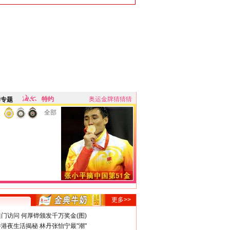
特约
奥运金牌猜猜猜
牌专题
全部
更多>>
门访问 何厚铧颁发千万奖金(图)
港夜生活揭秘 林丹张怡宁最"潮"