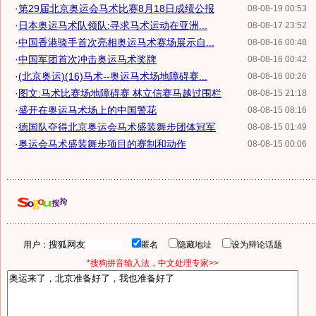
·
第29届北京奥运会马术比赛8月18日成绩公报
08-08-19 00:53
·
日本奥运马术队领队:寻求马术运动在亚洲...
08-08-17 23:52
·
中国香港骑手首次亮相奥运马术赛场展示自...
08-08-16 00:48
·
中国军团首次冲击奥运马术奖牌
08-08-16 00:42
·
(北京奥运)(16)马术--奥运马术场地障碍赛...
08-08-16 00:26
·
图文:马术比赛场地障碍赛 林立信赛马越过围栏
08-08-15 21:18
·
盛开在奥运马术场上的中国警花
08-08-15 08:16
·
德国队夺得北京奥运会马术盛装舞步团体冠军
08-08-15 01:49
·
奥运会马术盛装舞步项目的赛制和动作
08-08-15 00:06
用户：
匿名
隐藏地址
设为辩论话题
*搜狗拼音输入法，中文处理专家>>