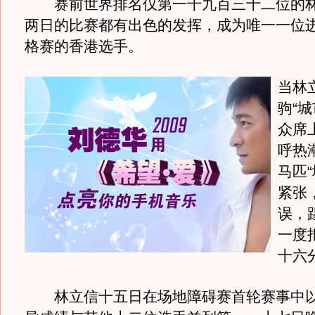
赛前世界排名仅第一千九百三十二位的林
两日的比赛都有出色的发挥，成为唯一一位
格赛的香港选手。
当林
驹“
众席
呼热
马匹
紧张
误，
一度
十六
林立信十五日在场地障碍赛首轮赛事中以“