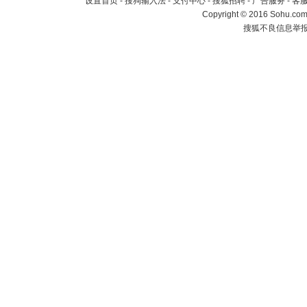
设置首页
-
搜狗输入法
-
支付中心
-
搜狐招聘
-
广告服务
-
客
Copyright
©
2016 Sohu.com 
搜狐不良信息举