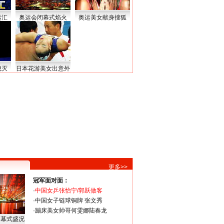
运汇
奥运会闭幕式焰火
奥运美女献身搜狐
熄灭
日本花游美女出意外
更多>>
冠军面对面：
·
中国女乒张怡宁/郭跃做客
·
中国女子链球铜牌 张文秀
·
蹦床美女帅哥何雯娜陆春龙
闭幕式盛况