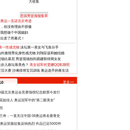
恶搞男篮海报集萃
看奥运—见证北京奇迹
人，你没有理由不骄傲
：我想做个中国媳妇
谋出卖了闭幕式！
第一性感尤物
泳坛第一美女与飞鱼分手
场外激情秀化身性感尤物
刘翔应该和她结婚
现场比基尼
男篮现场拍到易建联绯闻女友
娃步入政坛靠美色？
美女冠军何雯娜QQ私聊照
宝贝大赛
沙滩排球宝贝训练
奥运选手的夜生活
10
更多>>
29届北京奥运会竞赛场馆纪念邮票今发行
花如佳人 奥运冠军中的“第二眼美女”
历
兰奇：一直关注中国 08奥运将名垂青史
8奥运笑脸征集反响热烈 作品已近5000件