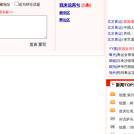
隐藏地址
设为辩论话题
我来说两句
(1条)
专家>>
精华区
辩论区
北京奥运
|
狐狐
北京奥运
|
中国
北京奥运
|
劳伦
北京奥运
|
张艺
YY图|
美国女排
曝光|
奥运女将
揭秘|
日本沙排
狠拍|
伊辛巴耶
场外|
民间奥运
新闻TOP
组图:第
组图：鲜
曾庆红简
对话萨马
组图：0