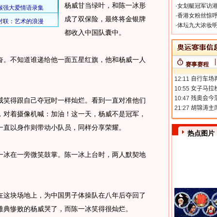
杨威甘当绿叶，和陈一冰形
·
女划艇冠军访港
·
香港女粉丝惊呼
成了双保险，最终将金银牌
·
体坛九大浓妆明
都收入中国队囊中。
。不知道谁递给他一面五星红旗，他和杨威一人
赛事赛程
。
笑得跟自己夺冠时一样灿烂。看到一直对准他们
，对着摄像机喊：加油！这一天，杨威不是冠军，
一直以身作则带动小队员，同样分享荣耀。
热点图片
冰在一旁微笑鼓掌。陈一冰上台时，两人默契地
这块场地上，为中国男子体操队在八年后夺回了
雅典惨败的杨威哭了，而陈一冰笑得很灿烂。