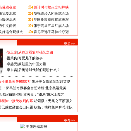
亮璀璨夜空
倒计时与焰火交相辉映
曲我爱北京
胡锦涛步入闭幕式会场
台缓缓熄灭
英国伦敦奉献接旗表演
秀中文问候
张宁高举五星红旗入场
良好适合观烟火
肯尼亚选手马拉松夺冠
更多>>
·
胡卫东
|
从奥运看篮球强队之路
·
孟关良
|
可爱儿子的趣事
·
卓越兄
|
篆刻里的中国力量
·
李东雷
|
后奥运时代我们期盼什么？
相
换形象损失9000万
篮坛美女隋菲菲军训英姿
室 ：萨马兰奇做客金台艺术馆
北京奥运最美
国球压轴快准很
孟关良：“路易”破水上魔咒
揭秘陈中接受改判内幕
胡紫微：无冕之王苏丽文
前已感觉吕鑫会出问题
杨杨：榜样集体乒乓球队
更多>>