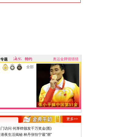
特约
奥运金牌猜猜猜
牌专题
全部
更多>>
门访问 何厚铧颁发千万奖金(图)
港夜生活揭秘 林丹张怡宁最"潮"