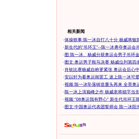
相关新闻
·
体操轶事:陈一冰自打八十分 杨威将银
·
新生代的"吊环王"--陈一冰勇夺奥运会吊环
·
图:陈一冰、杨威分获奥运会男子吊环
·
图文:奥运男子鞍马决赛 杨威位列第四
·
肖钦比赛杨威自称更紧张 奥运会后心中只
·
安以轩为看奥运闹罢工 迷上陈一冰可
·
视频:陈一冰坠落铸造重头再来 全景奥
·
陈一冰上演巅峰之作 杨威老将稳字当
·
视频:"08奥运我有野心" 新生代吊环王
·
图文:中国奥运代表团誓师会 陈一冰阳