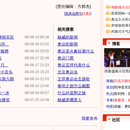
(责任编辑：方群杰)
绚丽烟火点
群星唱响一
[
我来说两句
(1条)
]
奥运主火炬
罗格致辞再
相关搜索
闭幕式天气
牌捐灾区
杨威的新闻
08-08-19 00:18
博客
...
奥运的新闻
08-08-18 22:02
金银牌
奥运圣火象征着什么
08-08-18 20:55
名
奥运门票
08-08-17 22:49
...
奥运五环代表什么
08-08-17 21:23
闭幕盛典小贝亮
爱小舌头
北京奥运会
08-08-15 15:23
运第六期
王菲奥运会主题歌
08-08-14 22:53
视频|
贝克汉姆改
先
泰坦之旅怎么截图
08-08-14 15:00
策划|
熙坤贵宾
陈一冰
什么叫裒荆之旅
08-08-04 09:57
热点|
陈剑翔：
光微笑
杨威是哪里人
08-07-25 10:49
专家|
童建强：
明星|
高敏：赛
我要发布
社区