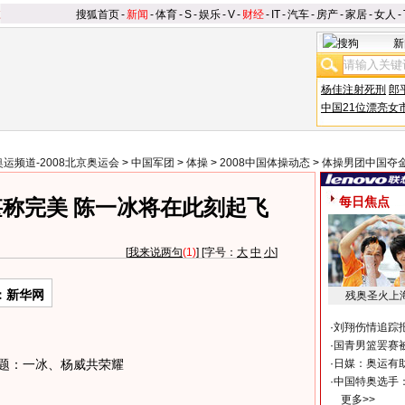
搜狐首页
-
新闻
-
体育
-
S
-
娱乐
-
V
-
财经
-
IT
-
汽车
-
房产
-
家居
-
女人
-
新
杨佳注射死刑
郎
中国21位漂亮女
奥运频道-2008北京奥运会
>
中国军团
>
体操
>
2008中国体操动态
>
体操男团中国夺
每日焦点
称完美 陈一冰将在此刻起飞
[
我来说两句
(1)
] [字号：
大
中
小
]
：新华网
残奥圣火上
·
刘翔伤情追踪
·
国青男篮罢赛被
题：一冰、杨威共荣耀
·
日媒：奥运有
·
中国特奥选手
更多>>