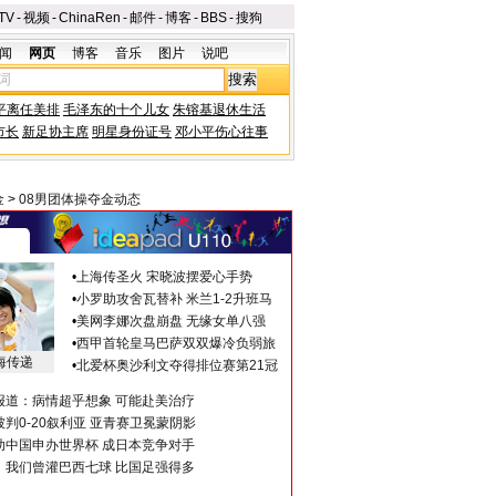
TV
-
视频
-
ChinaRen
-
邮件
-
博客
-
BBS
-
搜狗
闻
网页
博客
音乐
图片
说吧
平离任美排
毛泽东的十个儿女
朱镕基退休生活
市长
新足协主席
明星身份证号
邓小平伤心往事
金
>
08男团体操夺金动态
•
上海传圣火 宋晓波摆爱心手势
•
小罗助攻舍瓦替补 米兰1-2升班马
•
美网李娜次盘崩盘 无缘女单八强
•
西甲首轮皇马巴萨双双爆冷负弱旅
海传递
•
北爱杯奥沙利文夺得排位赛第21冠
报道：病情超乎想象 可能赴美治疗
判0-20叙利亚 亚青赛卫冕蒙阴影
助中国申办世界杯 成日本竞争对手
：我们曾灌巴西七球 比国足强得多