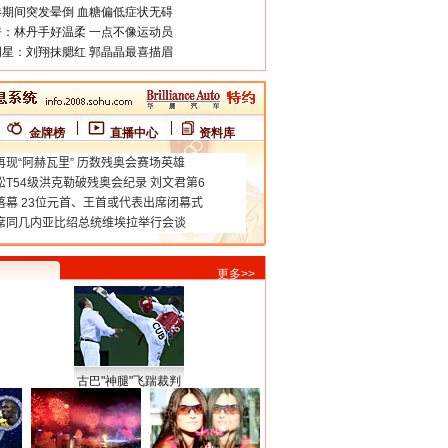
期间突发晕倒 血糖偏低症状无碍
：林丹手好温柔 一点不像运动员
星：刘翔抹腮红 郭晶晶最喜描眉
金牌榜
直播中心
资料库
更多>>
古巴"神腿"飞踹裁判