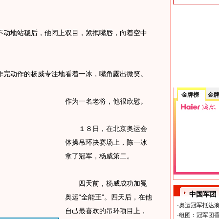
动地站稳后，他闭上双目，紧抿嘴唇，向着空中
完动作的杨威专注地看着一冰，嘴角露出微笑。
金牌榜
金
作为一名老将，他很欣慰。
１８日，在北京奥运会
体操吊环决赛场上，陈一冰
拿了冠军，杨威第二。
四天前，杨威成功加冕
中国军团
奥运“全能王”。四天后，在他
·
奥运冠军抵达澳
自己最喜欢的吊环项目上，
·
组图：冠军团香