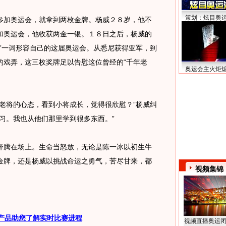
策划：炫目奥
加奥运会，就拿到两枚金牌。杨威２８岁，他不
加奥运会，他收获两金一银。１８日之后，杨威的
”一词形容自己的这届奥运会。从悉尼获得亚军，到
的戏弄，这三枚奖牌足以告慰这位曾经的“千年老
奥运会主火炬
将的心态，看到小将成长，觉得很欣慰？”杨威纠
习。我也从他们那里学到很多东西。”
腾在场上。生命当怒放，无论是陈一冰以初生牛
金牌，还是杨威以挑战命运之勇气，苦尽甘来，都
视频集锦
产品助您了解实时比赛进程
视频直播奥运