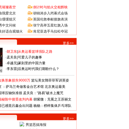
亮璀璨夜空
倒计时与焰火交相辉映
曲我爱北京
胡锦涛步入闭幕式会场
台缓缓熄灭
英国伦敦奉献接旗表演
秀中文问候
张宁高举五星红旗入场
良好适合观烟火
肯尼亚选手马拉松夺冠
更多>>
·
胡卫东
|
从奥运看篮球强队之路
·
孟关良
|
可爱儿子的趣事
·
卓越兄
|
篆刻里的中国力量
·
李东雷
|
后奥运时代我们期盼什么？
相
换形象损失9000万
篮坛美女隋菲菲军训英姿
室 ：萨马兰奇做客金台艺术馆
北京奥运最美
国球压轴快准很
孟关良：“路易”破水上魔咒
揭秘陈中接受改判内幕
胡紫微：无冕之王苏丽文
前已感觉吕鑫会出问题
杨杨：榜样集体乒乓球队
更多>>