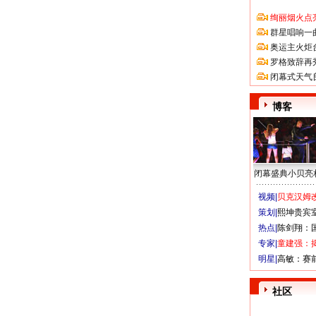
绚丽烟火点
群星唱响一
奥运主火炬
罗格致辞再
闭幕式天气
博客
闭幕盛典小贝亮
视频|
贝克汉姆改
策划|
熙坤贵宾
热点|
陈剑翔：
专家|
童建强：
明星|
高敏：赛
社区