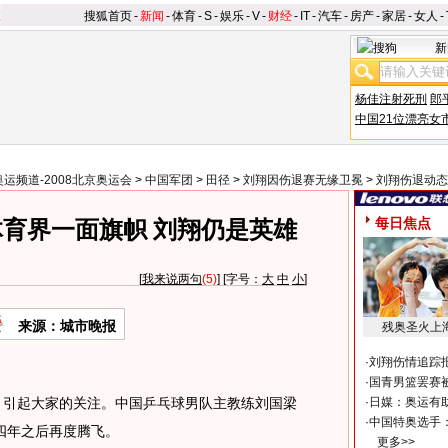
搜狐首页
-
新闻
-
体育
-
S
-
娱乐
-
V
-
财经
-
IT
-
汽车
-
房产
-
家居
-
女人
-
新
杨佳注射死刑
郎
中国21位漂亮女
奥运频道-2008北京奥运会
>
中国军团
>
田径
>
刘翔因伤退赛无缘卫冕
>
刘翔伤退动态
每日焦点
育界一面旗帜 刘翔仍是英雄
[
我来说两句
(5)
] [字号：
大
中
小
]
来源：城市晚报
残奥圣火上
·
刘翔伤情追踪
·
国青男篮罢赛被
引起大家的关注。中国乒乓球男队主教练刘国梁
·
日媒：奥运有
·
中国特奥选手
四年之后再度腾飞。
更多>>