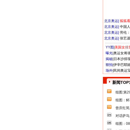
北京奥运
|
狐狐
北京奥运
|
中国
北京奥运
|
劳伦
北京奥运
|
张艺
YY图|
美国女排
曝光|
奥运女将
揭秘|
日本沙排
狠拍|
伊辛巴耶
场外|
民间奥运
新闻TOP
组图:第
组图：鲜
曾庆红简
对话萨马
组图：0