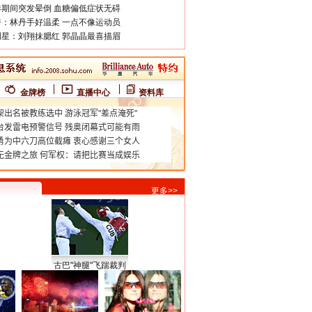
期间突发晕倒 血糖偏低症状无碍
：林丹手好温柔 一点不像运动员
星：刘翔抹腮红 郭晶晶最喜描眉
金牌榜
直播中心
资料库
更多>>
古巴"神腿"飞踹裁判