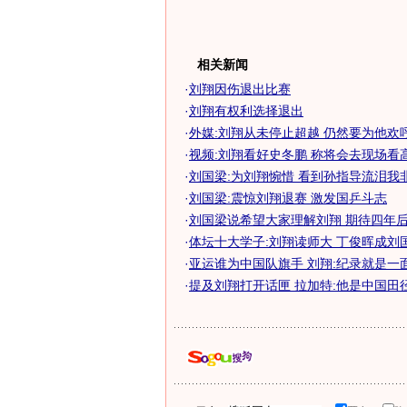
相关新闻
·
刘翔因伤退出比赛
·
刘翔有权利选择退出
·
外媒:刘翔从未停止超越 仍然要为他欢
·
视频:刘翔看好史冬鹏 称将会去现场看
·
刘国梁:为刘翔惋惜 看到孙指导流泪我
·
刘国梁:震惊刘翔退赛 激发国乒斗志
·
刘国梁说希望大家理解刘翔 期待四年后再
·
体坛十大学子:刘翔读师大 丁俊晖成刘
·
亚运谁为中国队旗手 刘翔:纪录就是一
·
提及刘翔打开话匣 拉加特:他是中国田