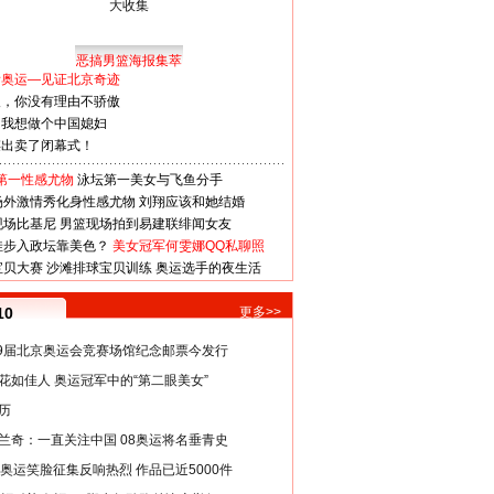
恶搞男篮海报集萃
看奥运—见证北京奇迹
人，你没有理由不骄傲
：我想做个中国媳妇
谋出卖了闭幕式！
第一性感尤物
泳坛第一美女与飞鱼分手
场外激情秀化身性感尤物
刘翔应该和她结婚
现场比基尼
男篮现场拍到易建联绯闻女友
娃步入政坛靠美色？
美女冠军何雯娜QQ私聊照
宝贝大赛
沙滩排球宝贝训练
奥运选手的夜生活
10
更多>>
29届北京奥运会竞赛场馆纪念邮票今发行
花如佳人 奥运冠军中的“第二眼美女”
历
兰奇：一直关注中国 08奥运将名垂青史
8奥运笑脸征集反响热烈 作品已近5000件