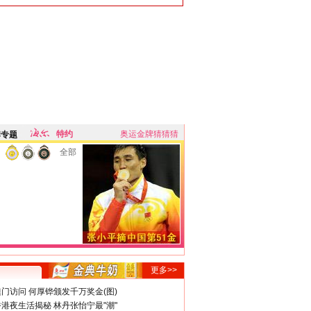
特约
奥运金牌猜猜猜
牌专题
全部
更多>>
门访问 何厚铧颁发千万奖金(图)
港夜生活揭秘 林丹张怡宁最"潮"