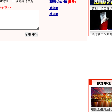
隐藏地址
设为辩论话题
我来说两句
(5条)
专家>>
精华区
策划：炫目奥
辩论区
奥运会主火炬
视频集锦
视频直播奥运