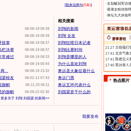
·
女划艇冠军访港
[
我来说两句
(5条)
]
·
香港女粉丝惊呼
·
体坛九大浓妆明
相关搜索
刘翔的新闻
08-08-19 08:39
刘翔 女友
08-08-19 08:39
赛事赛程
呼鼓掌
刘翔狂喷日本记者
08-08-19 08:37
高栏决赛
刘翔比赛时间
08-08-19 08:37
非常难过
刘翔是哪里的人
08-08-19 08:33
为什么喜欢刘翔
08-08-19 00:44
...
奥运圣火象征着什么
08-08-18 23:32
国梁校友
奥运门票
08-02-12 07:43
热点图片
面旗帜
奥运五环代表什么
06-11-25 06:11
径的旗帜
刘国梁是干什么的
06-09-22 02:30
更多关于
刘翔 刘国梁
的新闻>>
我要发布