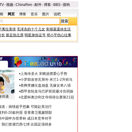
TV
-
视频
-
ChinaRen
-
邮件
-
博客
-
BBS
-
搜狗
闻
网页
博客
音乐
图片
说吧
平离任美排
毛泽东的十个儿女
朱镕基退休生活
市长
新足协主席
明星身份证号
邓小平伤心往事
•
上海传圣火 宋晓波摆爱心手势
•
小罗助攻舍瓦替补 米兰1-2升班马
•
美网李娜次盘崩盘 无缘女单八强
•
西甲首轮皇马巴萨双双爆冷负弱旅
海传递
•
北爱杯奥沙利文夺得排位赛第21冠
报道：病情超乎想象 可能赴美治疗
判0-20叙利亚 亚青赛卫冕蒙阴影
助中国申办世界杯 成日本竞争对手
：我们曾灌巴西七球 比国足强得多