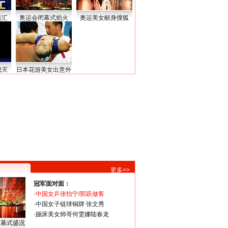
运汇
奥运会闭幕式焰火
奥运美女献身搜狐
熄灭
日本花游美女出意外
更多>>
冠军面对面：
·
中国女乒张怡宁/郭跃做客
·
中国女子链球铜牌 张文秀
·
蹦床美女帅哥何雯娜陆春龙
闭幕式盛况