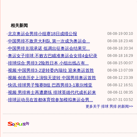
相关新闻
·
北京奥运会男排小组赛18日成绩公报
08-08-19 00:10
·
中国男排不敌意大利队 第一次成为奥运会...
08-08-18 23:46
·
中国男排兑现承诺 低调出征奥运会结果完...
08-08-18 20:34
·
奥运女子排球:不败古巴瞄准奥运会女排4金纪录
08-08-18 16:29
·
排球综合:男排3:2险胜日本 小组出线占有...
08-08-15 00:07
·
视频:中国男排3-2逆转委内瑞拉 迎来奥运首胜
08-08-13 07:09
·
视频:创造历史上演惊天逆转 中国男排奥运首胜
08-08-12 23:39
·
快讯:排球男子预赛B组 巴西男排3-1塞尔维亚
08-08-12 16:51
·
视频:男排将士再遭磨练 排球英雄代代成长起来
08-08-11 08:35
·
排球运动员在首都体育馆参加模拟奥运会男...
08-07-31 03:52
更多关于
排球 男排
的新闻>>