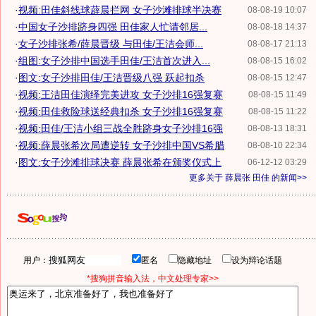
·
视频:田佳斜线球薜晨拦网 女子沙滩排球半决赛
08-08-19 10:07
·
中国女子沙排跻身四强 田佳家人忙请邻居...
08-08-18 14:37
·
女子沙排张希/薛晨晋级 与田佳/王洁会师...
08-08-17 21:13
·
组图:女子沙排中国选手田佳/王洁首次进入...
08-08-15 16:02
·
图文:女子沙排田佳/王洁晋级八强 跃起扣杀
08-08-15 12:47
·
视频:王洁田佳演绎完美进攻 女子沙排16强复赛
08-08-15 11:49
·
视频:田佳救险球送经典扣杀 女子沙排16强复赛
08-08-15 11:22
·
视频:田佳/王洁小组三战全胜跻身女子沙排16强
08-08-13 18:31
·
视频:薛晨张希次局遭逆转 女子沙排中国VS希腊
08-08-10 22:34
·
图文:女子沙滩排球决赛 薛晨张希在颁奖仪式上
06-12-12 03:29
更多关于
薛晨张 田佳
的新闻>>
用户：
匿名
隐藏地址
设为辩论话题
*搜狗拼音输入法，中文处理专家>>