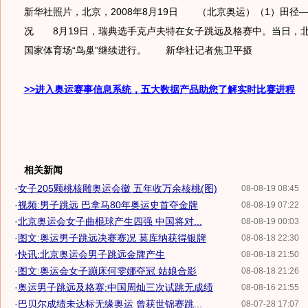
新华社照片，北京，2008年8月19日 （北京奥运）（1）田径
况 8月19日，瑞典选手克卢夫特在女子跳远及格赛中。当日，
国家体育场“鸟巢”继续进行。 新华社记者焦卫平摄
>>进入奥运赛事信息系统，五大数据产品助您了解实时比赛进程
相关新闻
·
女子205颗桃核雕奥运会徽 五年收万余核桃(图)
08-08-19 08:45
·
视频:男子跳远 巴拿马80年奥运史首夺金牌
08-08-19 07:22
·
北京奥运会女子曲棍球产生四强 中国将对...
08-08-19 00:03
·
图文:奥运男子跳远决赛赛况 莫库纳获得银牌
08-08-18 22:30
·
快讯:北京奥运会男子跳远金牌产生
08-08-18 21:50
·
图文:奥运会女子蹦床何雯娜夺冠 姑娘合影
08-08-18 21:26
·
奥运男子跳远及格赛:中国周灿三次试跳无成绩
08-08-16 21:55
·
巴贝尔成绩未达标无缘奥运 曾获世锦赛跳...
08-07-28 17:07