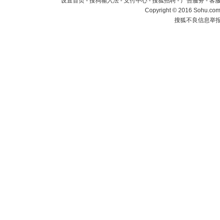
设置首页
-
搜狗输入法
-
支付中心
-
搜狐招聘
-
广告服务
-
客
Copyright
©
2016 Sohu.com 
搜狐不良信息举