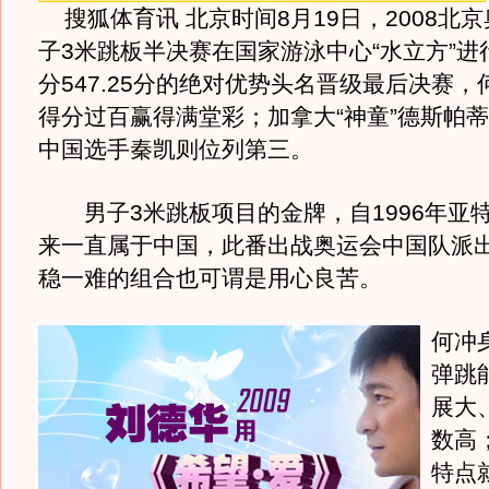
搜狐体育讯 北京时间8月19日，2008北
子3米跳板半决赛在国家游泳中心“水立方”进
分547.25分的绝对优势头名晋级最后决赛
得分过百赢得满堂彩；加拿大“神童”德斯帕
中国选手秦凯则位列第三。
男子3米跳板项目的金牌，自1996年亚
来一直属于中国，此番出战奥运会中国队派
稳一难的组合也可谓是用心良苦。
何冲
弹跳
展大
数高
特点