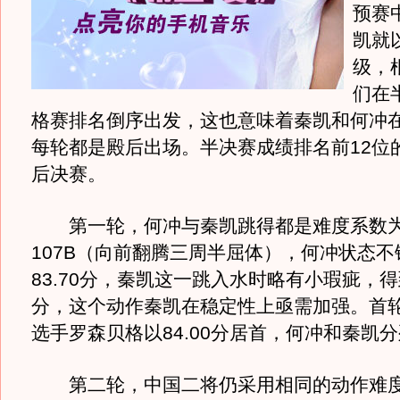
预赛
凯就
级，
们在
格赛排名倒序出发，这也意味着秦凯和何冲
每轮都是殿后出场。半决赛成绩排名前12位
后决赛。
第一轮，何冲与秦凯跳得都是难度系数为3
107B（向前翻腾三周半屈体），何冲状态
83.70分，秦凯这一跳入水时略有小瑕疵，得到
分，这个动作秦凯在稳定性上亟需加强。首
选手罗森贝格以84.00分居首，何冲和秦凯分
第二轮，中国二将仍采用相同的动作难度3