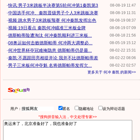
·
快讯:男子3米跳板半决赛第5轮何冲第1秦凯第3
08-08-19 11:47
·
中国选手何冲、秦凯晋级男子个人3米跳板决赛
08-08-19 11:31
·
视频:跳水男子3米跳板预赛 何冲秦凯发挥出色
08-08-19 08:37
·
视频:19日看点 秦凯何冲瞄准三米板金牌
08-08-19 07:09
·
德斯帕蒂险遭淘汰 何冲秦凯顺利进三米板...
08-08-18 21:56
·
08奥运如何击败德斯帕蒂 何冲两大调整必...
08-05-19 15:12
·
何冲世界杯夺冠难掩隐患 德斯帕蒂仍是最...
08-02-22 15:31
·
秦凯:不愿跟田亮相提并论 我并不比德斯帕蒂差
08-02-22 08:06
·
男子三米板何冲夺魁 名将德斯帕蒂发挥欠...
08-02-22 02:57
更多关于
何冲 秦凯
的新闻>>
用户：
匿名
隐藏地址
设为辩论话题
*搜狗拼音输入法，中文处理专家>>