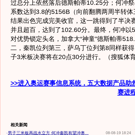
过总分上依然落后德斯帕蒂10.25分；何冲
系数达到3.8的5156B（向前翻腾两周半转
结果出色完成完美收官，这一跳得到了半决
并且超百，达到了102.60分。最终，何冲以54
对优势锁定头名，加拿大“神童”德斯帕蒂518.
二，秦凯位列第三，萨乌丁位列第8同样获得
子3米板决赛将在20点30分进行。（搜狐体育
>>进入奥运赛事信息系统，五大数据产品助
赛进
相关新闻
·
男子三米板再战水立方 何冲秦凯有望冲奥...
08-08-19 18:24