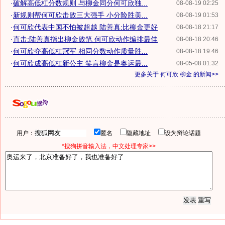
·
破解高低杠分数规则 与柳金同分何可欣独...
08-08-19 02:25
·
新规则帮何可欣击败三大强手 小分险胜美...
08-08-19 01:53
·
何可欣代表中国不怕被超越 陆善真:比柳金更好
08-08-18 21:17
·
直击:陆善真指出柳金败笔 何可欣动作编排最佳
08-08-18 20:46
·
何可欣夺高低杠冠军 相同分数动作质量胜...
08-08-18 19:46
·
何可欣成高低杠新公主 笑言柳金是奥运最...
08-05-08 01:32
更多关于
何可欣 柳金
的新闻>>
用户：
匿名
隐藏地址
设为辩论话题
*搜狗拼音输入法，中文处理专家>>