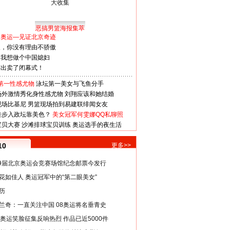
恶搞男篮海报集萃
看奥运—见证北京奇迹
人，你没有理由不骄傲
：我想做个中国媳妇
谋出卖了闭幕式！
第一性感尤物
泳坛第一美女与飞鱼分手
场外激情秀化身性感尤物
刘翔应该和她结婚
现场比基尼
男篮现场拍到易建联绯闻女友
娃步入政坛靠美色？
美女冠军何雯娜QQ私聊照
宝贝大赛
沙滩排球宝贝训练
奥运选手的夜生活
10
更多>>
29届北京奥运会竞赛场馆纪念邮票今发行
花如佳人 奥运冠军中的“第二眼美女”
历
兰奇：一直关注中国 08奥运将名垂青史
8奥运笑脸征集反响热烈 作品已近5000件