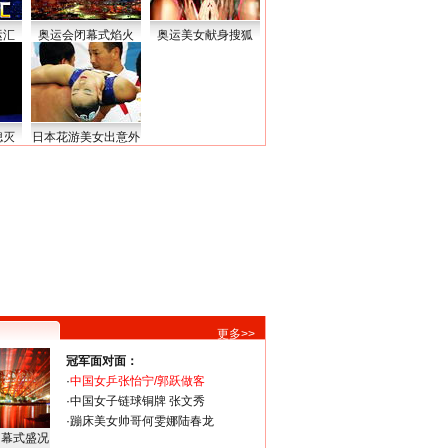
运汇
奥运会闭幕式焰火
奥运美女献身搜狐
熄灭
日本花游美女出意外
更多>>
冠军面对面：
·
中国女乒张怡宁/郭跃做客
·
中国女子链球铜牌 张文秀
·
蹦床美女帅哥何雯娜陆春龙
闭幕式盛况