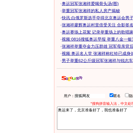
·
奥运冠军张湘祥爱喝骨头汤(图)
·
举重冠军张湘祥的私人房产揭秘
·
快讯:白俄罗斯选手夺得北京奥运会男子举
·
张湘祥廖辉奥运村里倍受关注 合影签名谦
·
奥运赛场上花絮 记录举重场上的歌唱家
·
视频:0816搜狐奥运早报 举重八金一
·
张湘祥举重夺金力压群雄 冠军母亲背后默
·
视频:奥运名人堂 张湘祥称杠铃已成身
·
男子举重62公斤级冠军张湘祥与锐志车(
用户：
匿名
*搜狗拼音输入法，中文处理