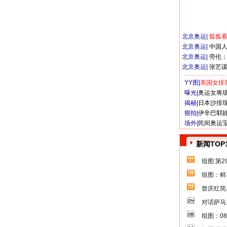
北京奥运
|
狐狐
北京奥运
|
中国
北京奥运
|
劳伦
北京奥运
|
张艺
YY图|
美国女排
曝光|
奥运女将
揭秘|
日本沙排
狠拍|
伊辛巴耶
场外|
民间奥运
新闻TOP
组图:第
组图：鲜
曾庆红简
对话萨马
组图：0