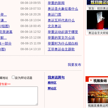
举重的新闻
08-08-19 09:55
奥运圣火象征着什么
策划：炫目奥
08-08-19 07:53
...
奥运门票
08-08-18 20:26
...
奥运五环代表什么
08-08-18 13:04
(组图)
北京奥运
08-08-18 00:45
银完美谢幕
举重运动起源于哪里
08-08-16 12:52
奥运会主火炬
...
举重的英文怎么说
08-08-15 12:08
体一部分
举重时为什么搓白粉
08-08-15 11:09
图)
王菲奥运会主题歌
08-08-14 13:10
我要发布
我来说两句
隐藏地址
设为辩论话题
视频集锦
精华区
专家>>
辩论区
视频直播奥运