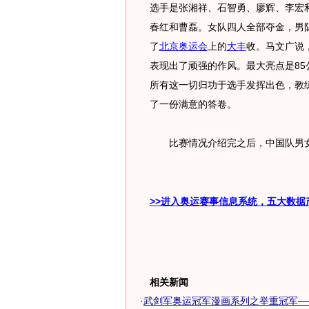
选手是张湘祥、石智勇、廖辉、李宏
春红和曹磊。女队四人全部夺金，男
了
北京奥运会
上的
大丰
收。马文广说
表现出了顽强的作风。最大亮点是8
所有这一切归功于选手发挥出色，教
了一份满意的答卷。
比赛情况介绍完之后，中国队男女
>>进入奥运赛事信息系统，五大数据
相关新闻
·
武剑军奥运冠军漫画系列之举重冠军—