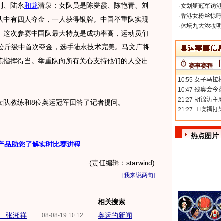
利、陆永
和龙
清泉；女队员是陈燮霞、陈艳青、刘
·
女划艇冠军访港
·
香港女粉丝惊呼
队中有四人夺金，一人获得银牌。中国举重队实现
·
体坛九大浓妆明
，这次参赛中国队最大特点是成功率高，运动员们
5公斤级中首次夺金，选手陆永技术完美。马文广将
练指挥得当。举重队向所有关心支持他们的人交出
赛事赛程
队教练和8位奥运冠军回答了记者提问。
热点图片
产品助您了解实时比赛进程
(责任编辑：starwind)
[
我来说两句
]
相关搜索
—张湘祥
奥运的新闻
08-08-19 10:12