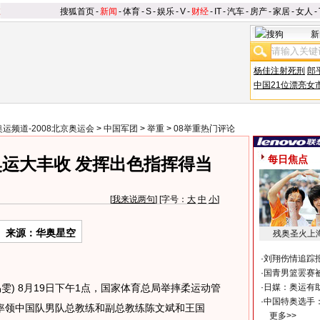
搜狐首页
-
新闻
-
体育
-
S
-
娱乐
-
V
-
财经
-
IT
-
汽车
-
房产
-
家居
-
女人
-
新
杨佳注射死刑
郎
中国21位漂亮女
奥运频道-2008北京奥运会
>
中国军团
>
举重
>
08举重热门评论
每日焦点
运大丰收 发挥出色指挥得当
[
我来说两句
] [字号：
大
中
小
]
来源：华奥星空
残奥圣火上
·
刘翔伤情追踪
·
国青男篮罢赛被
 易雯) 8月19日下午1点，国家体育总局举摔柔运动管
·
日媒：奥运有
·
中国特奥选手
率领中国队男队总教练和副总教练陈文斌和王国
更多>>