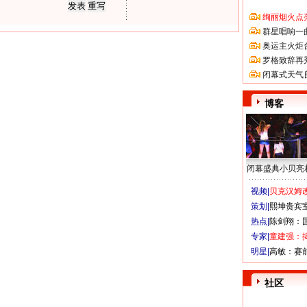
绚丽烟火点
群星唱响一
奥运主火炬
罗格致辞再
闭幕式天气
博客
闭幕盛典小贝亮
视频|
贝克汉姆改
策划|
熙坤贵宾
热点|
陈剑翔：
专家|
童建强：
明星|
高敏：赛
社区