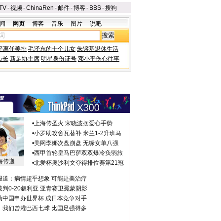
TV
-
视频
-
ChinaRen
-
邮件
-
博客
-
BBS
-
搜狗
闻
网页
博客
音乐
图片
说吧
平离任美排
毛泽东的十个儿女
朱镕基退休生活
市长
新足协主席
明星身份证号
邓小平伤心往事
•
上海传圣火 宋晓波摆爱心手势
•
小罗助攻舍瓦替补 米兰1-2升班马
•
美网李娜次盘崩盘 无缘女单八强
•
西甲首轮皇马巴萨双双爆冷负弱旅
海传递
•
北爱杯奥沙利文夺得排位赛第21冠
报道：病情超乎想象 可能赴美治疗
判0-20叙利亚 亚青赛卫冕蒙阴影
助中国申办世界杯 成日本竞争对手
：我们曾灌巴西七球 比国足强得多