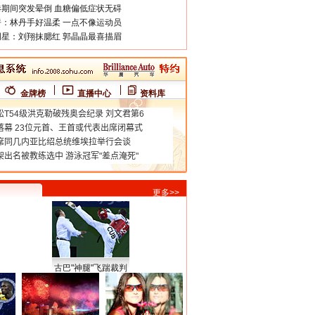
期间突发晕倒 血糖偏低症状无碍
：林丹手好温柔 一点不像运动员
星：刘翔抹腮红 郭晶晶最喜描眉
金牌榜
直播中心
资料库
更多>>
古巴"神腿"飞踹裁判