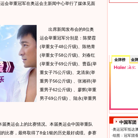
奥运会举重冠军在奥运会主新闻中心举行了媒体见面
出席新闻发布会的8位奥
运会举重冠军分别是：陈燮霞
(举重女子48公斤级)、陈艳青
(举重女子58公斤级)、刘春红
金牌榜
金
(举重女子69公斤级)、曹磊(举
重女子75公斤级)、龙清泉(举
重男子56公斤级) 、张湘祥(举
重男子62公斤级) 、廖辉(举重
男子69公斤级) 、陆永(举重男
中国军团
届奥运会上的比赛情况。本届奥运会中国举重队
·
奥运冠军抵达澳
别的比赛，最终取得了8金1银的历史最好成绩。参赛
·
组图：冠军团香