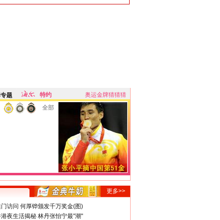
特约
奥运金牌猜猜猜
牌专题
全部
更多>>
门访问 何厚铧颁发千万奖金(图)
港夜生活揭秘 林丹张怡宁最"潮"