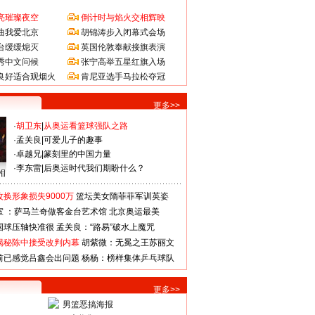
亮璀璨夜空
倒计时与焰火交相辉映
曲我爱北京
胡锦涛步入闭幕式会场
台缓缓熄灭
英国伦敦奉献接旗表演
秀中文问候
张宁高举五星红旗入场
良好适合观烟火
肯尼亚选手马拉松夺冠
更多>>
·
胡卫东
|
从奥运看篮球强队之路
·
孟关良
|
可爱儿子的趣事
·
卓越兄
|
篆刻里的中国力量
·
李东雷
|
后奥运时代我们期盼什么？
相
换形象损失9000万
篮坛美女隋菲菲军训英姿
室 ：萨马兰奇做客金台艺术馆
北京奥运最美
国球压轴快准很
孟关良：“路易”破水上魔咒
揭秘陈中接受改判内幕
胡紫微：无冕之王苏丽文
前已感觉吕鑫会出问题
杨杨：榜样集体乒乓球队
更多>>