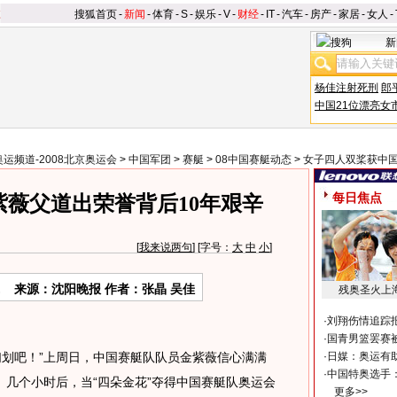
搜狐首页
-
新闻
-
体育
-
S
-
娱乐
-
V
-
财经
-
IT
-
汽车
-
房产
-
家居
-
女人
-
新
杨佳注射死刑
郎
中国21位漂亮女
奥运频道-2008北京奥运会
>
中国军团
>
赛艇
>
08中国赛艇动态
>
女子四人双桨获中
每日焦点
紫薇父道出荣誉背后10年艰辛
[
我来说两句
] [字号：
大
中
小
]
来源：沈阳晚报 作者：张晶 吴佳
残奥圣火上
·
刘翔伤情追踪
·
国青男篮罢赛被
划吧！”上周日，中国赛艇队队员金紫薇信心满满
·
日媒：奥运有
·
中国特奥选手
几个小时后，当“四朵金花”夺得中国赛艇队奥运会
更多>>