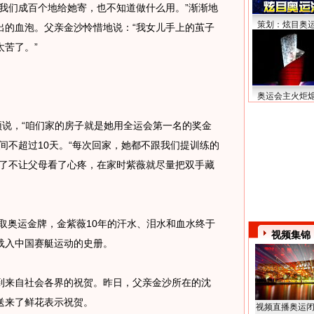
们成百个地给她寄，也不知道做什么用。”渐渐地
策划：炫目奥
出的血泡。父亲金沙怜惜地说：“我女儿手上的茧子
苦了。”
奥运会主火炬
说，“咱们家的房子就是她用全运会第一名的奖金
间不超过10天。“每次回家，她都不跟我们提训练的
为了不让父母看了心疼，在家时紫薇就尽量把双手藏
取奥运金牌，金紫薇10年的汗水、泪水和血水终于
视频集锦
载入中国赛艇运动的史册。
来自社会各界的祝贺。昨日，父亲金沙所在的沈
送来了鲜花表示祝贺。
视频直播奥运