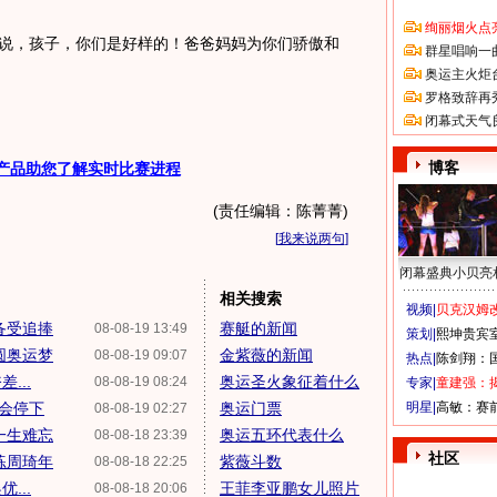
绚丽烟火点
说，孩子，你们是好样的！爸爸妈妈为你们骄傲和
群星唱响一
奥运主火炬
罗格致辞再
闭幕式天气
博客
产品助您了解实时比赛进程
(责任编辑：陈菁菁)
[
我来说两句
]
闭幕盛典小贝亮
相关搜索
视频|
贝克汉姆改
备受追捧
赛艇的新闻
08-08-19 13:49
策划|
熙坤贵宾
圆奥运梦
金紫薇的新闻
08-08-19 09:07
热点|
陈剑翔：
...
奥运圣火象征着什么
08-08-19 08:24
专家|
童建强：
不会停下
奥运门票
明星|
高敏：赛
08-08-19 02:27
一生难忘
奥运五环代表什么
08-08-18 23:39
社区
练周琦年
紫薇斗数
08-08-18 22:25
...
王菲李亚鹏女儿照片
08-08-18 20:06