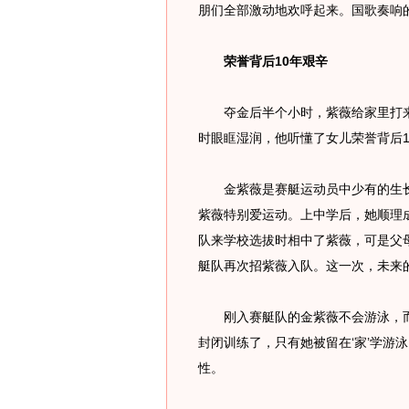
朋们全部激动地欢呼起来。国歌奏响
荣誉背后10年艰辛
夺金后半个小时，紫薇给家里打来了
时眼眶湿润，他听懂了女儿荣誉背后1
金紫薇是赛艇运动员中少有的生长在
紫薇特别爱运动。上中学后，她顺理
队来学校选拔时相中了紫薇，可是父
艇队再次招紫薇入队。这一次，未来
刚入赛艇队的金紫薇不会游泳，而
封闭训练了，只有她被留在‘家’学游
性。