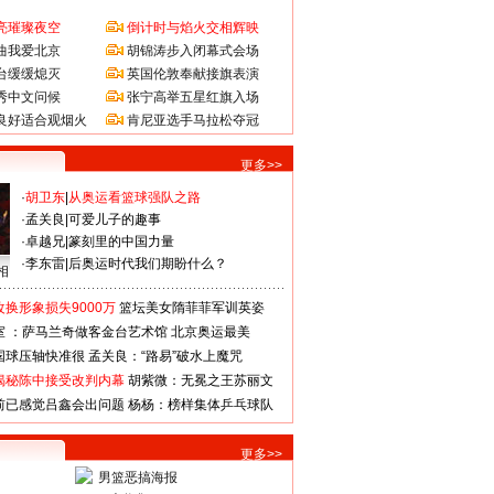
亮璀璨夜空
倒计时与焰火交相辉映
曲我爱北京
胡锦涛步入闭幕式会场
台缓缓熄灭
英国伦敦奉献接旗表演
秀中文问候
张宁高举五星红旗入场
良好适合观烟火
肯尼亚选手马拉松夺冠
更多>>
·
胡卫东
|
从奥运看篮球强队之路
·
孟关良
|
可爱儿子的趣事
·
卓越兄
|
篆刻里的中国力量
·
李东雷
|
后奥运时代我们期盼什么？
相
换形象损失9000万
篮坛美女隋菲菲军训英姿
室 ：萨马兰奇做客金台艺术馆
北京奥运最美
国球压轴快准很
孟关良：“路易”破水上魔咒
揭秘陈中接受改判内幕
胡紫微：无冕之王苏丽文
前已感觉吕鑫会出问题
杨杨：榜样集体乒乓球队
更多>>