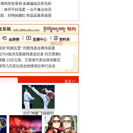
期间突发晕倒 血糖偏低症状无碍
：林丹手好温柔 一点不像运动员
星：刘翔抹腮红 郭晶晶最喜描眉
金牌榜
直播中心
资料库
更多>>
古巴"神腿"飞踹裁判