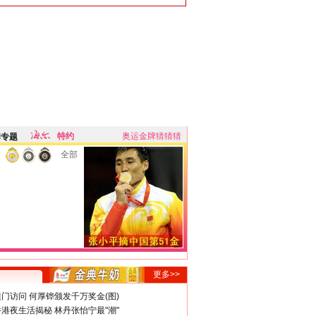
特约
奥运金牌猜猜猜
牌专题
全部
更多>>
门访问 何厚铧颁发千万奖金(图)
港夜生活揭秘 林丹张怡宁最"潮"