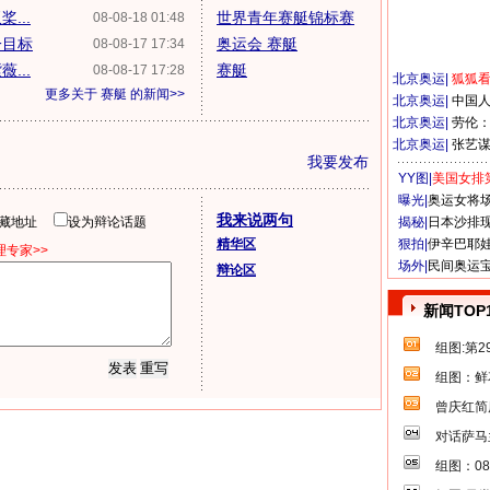
...
世界青年赛艇锦标赛
08-08-18 01:48
一目标
奥运会 赛艇
08-08-17 17:34
...
赛艇
08-08-17 17:28
北京奥运
|
狐狐
更多关于
赛艇
的新闻>>
北京奥运
|
中国
北京奥运
|
劳伦
北京奥运
|
张艺
我要发布
YY图|
美国女排
曝光|
奥运女将
我来说两句
隐藏地址
设为辩论话题
揭秘|
日本沙排
精华区
狠拍|
伊辛巴耶
专家>>
场外|
民间奥运
辩论区
新闻TOP
组图:第
组图：鲜
曾庆红简
对话萨马
组图：0