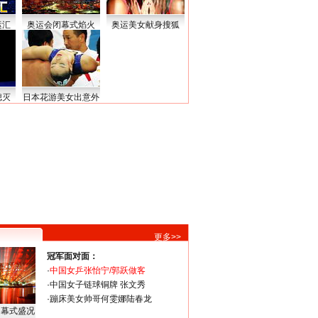
运汇
奥运会闭幕式焰火
奥运美女献身搜狐
熄灭
日本花游美女出意外
更多>>
冠军面对面：
·
中国女乒张怡宁/郭跃做客
·
中国女子链球铜牌 张文秀
·
蹦床美女帅哥何雯娜陆春龙
闭幕式盛况