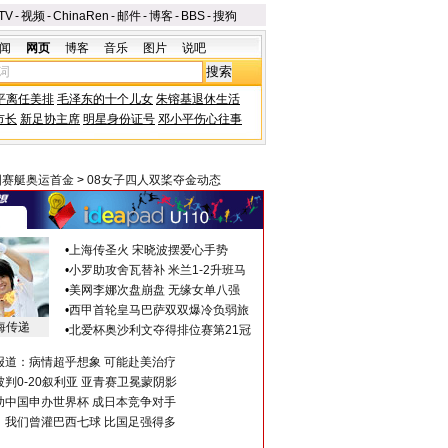
TV
-
视频
-
ChinaRen
-
邮件
-
博客
-
BBS
-
搜狗
闻
网页
博客
音乐
图片
说吧
平离任美排
毛泽东的十个儿女
朱镕基退休生活
市长
新足协主席
明星身份证号
邓小平伤心往事
国赛艇奥运首金
>
08女子四人双桨夺金动态
•
上海传圣火 宋晓波摆爱心手势
•
小罗助攻舍瓦替补 米兰1-2升班马
•
美网李娜次盘崩盘 无缘女单八强
•
西甲首轮皇马巴萨双双爆冷负弱旅
海传递
•
北爱杯奥沙利文夺得排位赛第21冠
报道：病情超乎想象 可能赴美治疗
判0-20叙利亚 亚青赛卫冕蒙阴影
助中国申办世界杯 成日本竞争对手
：我们曾灌巴西七球 比国足强得多