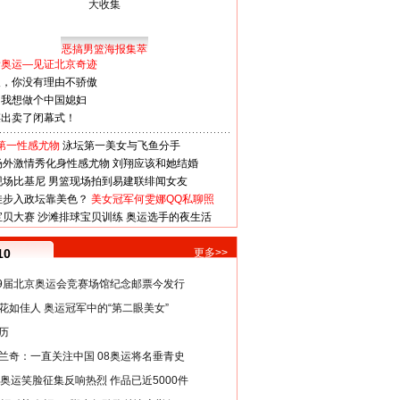
恶搞男篮海报集萃
看奥运—见证北京奇迹
人，你没有理由不骄傲
：我想做个中国媳妇
谋出卖了闭幕式！
第一性感尤物
泳坛第一美女与飞鱼分手
场外激情秀化身性感尤物
刘翔应该和她结婚
现场比基尼
男篮现场拍到易建联绯闻女友
娃步入政坛靠美色？
美女冠军何雯娜QQ私聊照
宝贝大赛
沙滩排球宝贝训练
奥运选手的夜生活
10
更多>>
29届北京奥运会竞赛场馆纪念邮票今发行
花如佳人 奥运冠军中的“第二眼美女”
历
兰奇：一直关注中国 08奥运将名垂青史
8奥运笑脸征集反响热烈 作品已近5000件