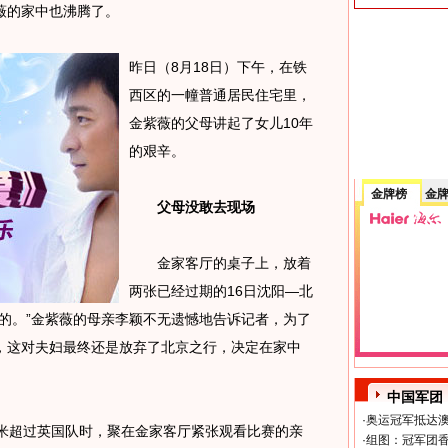
薇的家中也沸腾了。
昨日（8月18日）下午，在铁
西区的一幢普通居民住宅里，
金紫薇的父母讲起了女儿10年
的艰辛。
金牌榜
金
父母没敢去现场
金家客厅的桌子上，放着
两张已经过期的16日沈阳—北
的。”金紫薇的母亲李颖不无遗憾地告诉记者，为了
，这对夫妇最终还是放弃了北京之行，决定在家中
中国军团
·
奥运冠军抵达澳
超过英国队时，聚在金家客厅紧张观看比赛的亲
·
组图：冠军团香