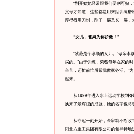
“刚开始她经常跟我们要创可贴，我
父母才知道，这些都是用来贴训练磨
厚得得用刀削，削了一层又长一层，太
“女儿，爸妈为你骄傲！”
“紫薇是个孝顺的女儿。”母亲李颖
买的。”由于训练，紫薇每年在家的时
辛苦，还忙前忙后帮我做家务活。”
起来。
从1999年进入水上运动学校到夺
换来了最辉煌的成就，她的名字也将
从夺冠一刻开始，金家就不断收到
阳北方重工集团有限公司的领导特地