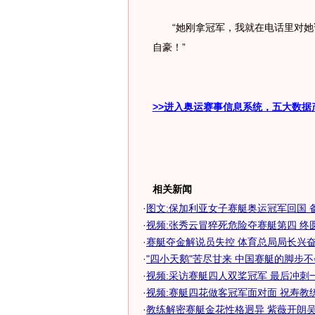
“她刚拿冠军，我就在电话里对她
自豪！”
>>进入奥运赛事信息系统，五大数据
相关新闻
·
图文:保加利亚女子赛艇奥运冠军回国 
·
视频:张秀云冒猝死危险夺赛艇第四 终
·
赛艇夺金解说员失控 体育总局局长兴奋差
·
"四小天鹅"苦尽甘来 中国赛艇的脚步
·
视频:采访赛艇四人双桨冠军 最后冲刺
·
视频:赛艇四花做客冠军面对面 祝寿教
·
教练解密赛艇金花性格迥异 紫薇开朗吴优