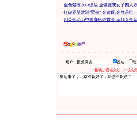
·
金色紫薇水中绽放 金紫薇获女子四人双桨
·
打破赛艇欧洲"壁垒" 金紫薇:金牌是唯
·
四朵金花为中国赛艇夺首金 孝顺女金紫薇
用户：
匿名
*搜狗拼音输入法，中文处理