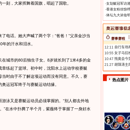
的一刻，大家挥舞着国旗，唱起了国歌。
·
女划艇冠军访港
·
香港女粉丝惊呼
·
体坛九大浓妆明
电话。她大声喊了两个字：“爸爸！”父亲金沙当
赛事赛程
0年的汗水和泪水。
城市的80后独生子女。8岁就长到了1米4多的金
成章练起了篮球。初中时，沈阳水上运动学校赛艇
母当时由于不了解这项运动而没有同意。不久，赛
热点图片
的奥运冠军终于与赛艇运动结缘。
游泳又是赛艇运动员必须掌握的。“别人都去外地
泳。”在水中扑腾了半个月，紫薇终于掌握了一身好水