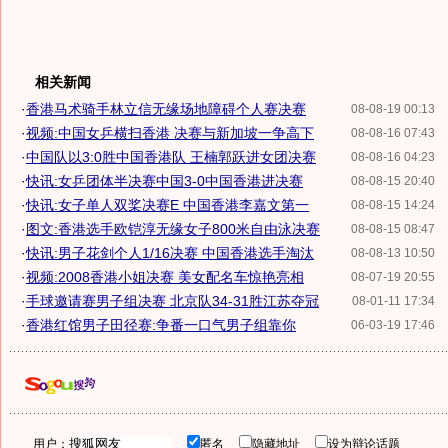
相关新闻
·
香港马术骑手林立信无缘场地障碍个人赛决赛
08-08-19 00:13
·
视频:中国女乒横扫香港 决赛与新加坡一争高下
08-08-16 07:43
·
中国队以3:0胜中国香港队 王楠郭跃进女团决赛
08-08-16 04:23
·
快讯:女乒团体半决赛中国3-0中国香港进决赛
08-08-15 20:40
·
快讯:女子单人双桨决赛E 中国香港李嘉文第一
08-08-15 14:24
·
图文:香港选手欧铠淳无缘女子800米自由泳决赛
08-08-15 08:47
·
快讯:男子花剑个人1/16决赛 中国香港选手淘汰
08-08-13 10:50
·
视频:2008香港小姐决赛 美女配名车惊艳亮相
08-07-19 20:55
·
手球邀请赛男子组决赛 北京队34-31胜江苏夺冠
08-01-11 17:34
·
香港红馆男子田径赛:争番一口气男子组靠你
06-03-19 17:46
用户：
匿名
隐藏地址
设为辩论话题