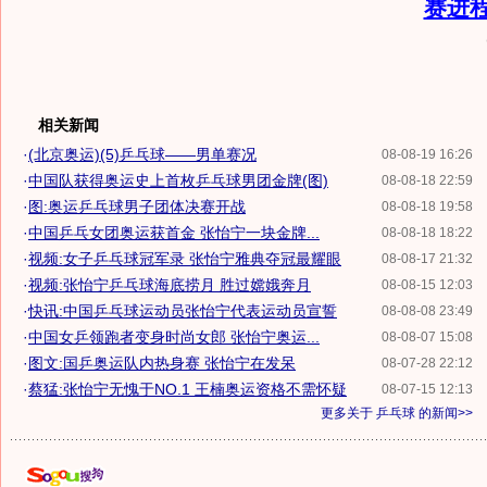
赛进
相关新闻
·
(北京奥运)(5)乒乓球——男单赛况
08-08-19 16:26
·
中国队获得奥运史上首枚乒乓球男团金牌(图)
08-08-18 22:59
·
图:奥运乒乓球男子团体决赛开战
08-08-18 19:58
·
中国乒乓女团奥运获首金 张怡宁一块金牌...
08-08-18 18:22
·
视频:女子乒乓球冠军录 张怡宁雅典夺冠最耀眼
08-08-17 21:32
·
视频:张怡宁乒乓球海底捞月 胜过嫦娥奔月
08-08-15 12:03
·
快讯:中国乒乓球运动员张怡宁代表运动员宣誓
08-08-08 23:49
·
中国女乒领跑者变身时尚女郎 张怡宁奥运...
08-08-07 15:08
·
图文:国乒奥运队内热身赛 张怡宁在发呆
08-07-28 22:12
·
蔡猛:张怡宁无愧于NO.1 王楠奥运资格不需怀疑
08-07-15 12:13
更多关于
乒乓球
的新闻>>