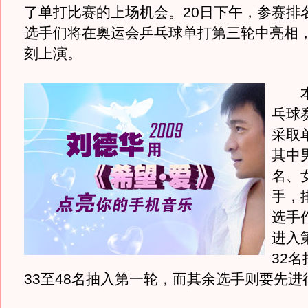
了单打比赛的上场机会。20日下午，参赛排名
选手们将在奥运会乒乓球单打第三轮中亮相
刻上演。
本
乓球
采取
其中
名、
手，
选手
进入
32
33至48名抽入第一轮，而其余选手则要先进