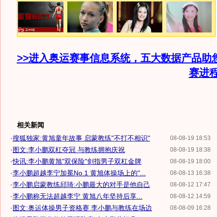
>>进入奥运赛事信息系统，五大数据产品助
赛进
相关新闻
·
搜狐独家:黄旭童年故事 启蒙教练"不打不相识"
08-08-19 18:53
·
图文:李小鹏双杠夺冠 与教练拥抱庆祝
08-08-19 18:38
·
快讯:李小鹏黄旭"双保险"剑指男子双杠金牌
08-08-19 18:00
·
李小鹏超越李宁加冕No.1 黄旭体操场上的"...
08-08-13 16:38
·
李小鹏启蒙教练邱琦:小鹏最大的对手是他自己
08-08-12 17:47
·
李小鹏称无法超越李宁 黄旭八年坚持后享...
08-08-12 14:59
·
图文:奥运体操男子资格赛 李小鹏与教练在场边
08-08-09 16:28