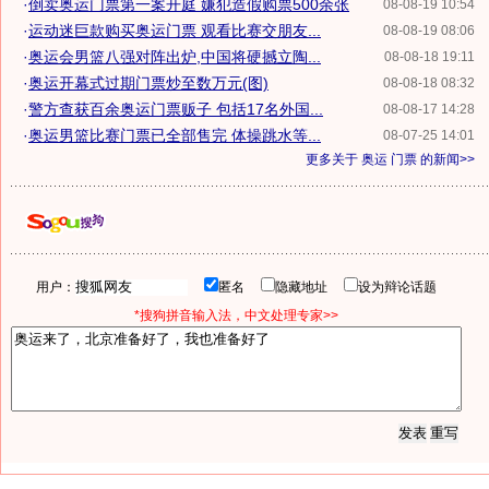
·
倒卖奥运门票第一案开庭 嫌犯造假购票500余张
08-08-19 10:54
·
运动迷巨款购买奥运门票 观看比赛交朋友...
08-08-19 08:06
·
奥运会男篮八强对阵出炉,中国将硬撼立陶...
08-08-18 19:11
·
奥运开幕式过期门票炒至数万元(图)
08-08-18 08:32
·
警方查获百余奥运门票贩子 包括17名外国...
08-08-17 14:28
·
奥运男篮比赛门票已全部售完 体操跳水等...
08-07-25 14:01
更多关于
奥运 门票
的新闻>>
用户：
匿名
隐藏地址
设为辩论话题
*搜狗拼音输入法，中文处理专家>>