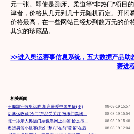
元一张。即使是蹦床、柔道等“非热门”项目
津者，价格从几元到几十元随机而定。开闭
价格最高，在一些网站已经炒到数万元的价
其实的珍藏品。
>>进入奥运赛事信息系统，五大数据产品助
赛进
相关新闻
·
王鹏凯守候奥运赛 坦言最爱中国男篮(图)
08-08-19 15:57
·
后奥运收藏"冷门"产品受关注 报纸门票均...
08-08-19 15:54
·
陈一冰亲人奥运门票也靠网上抽签 恰是吊...
08-08-19 15:48
·
奥运男篮小组赛综述:"梦八"在前"黄雀"在后
08-08-19 12:04