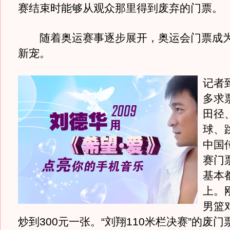
赛结束时能够从观众那里得到废弃的门票。
随着奥运赛事逐步展开，奥运会门票成为
新宠。
记者
多求
田径
球、
中国
赛门
基本
上。
男篮
炒到300元一张。“刘翔110米栏决赛”的废门票