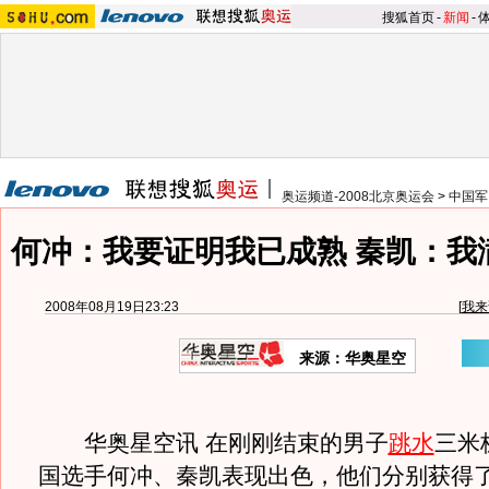
搜狐首页
-
新闻
-
奥运频道-2008北京奥运会
>
中国军
何冲：我要证明我已成熟 秦凯：我
2008年08月19日23:23
[
我来
来源：华奥星空
华奥星空讯 在刚刚结束的男子
跳水
三米
国选手何冲、秦凯表现出色，他们分别获得