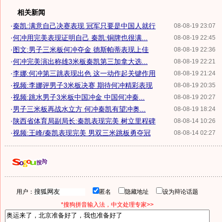
相关新闻
·
秦凯:满意自己决赛表现 冠军只要是中国人就行
08-08-19 23:07
·
何冲用完美表现证明自己 秦凯:铜牌也很满...
08-08-19 22:45
·
图文:男子三米板何冲夺金 德斯帕蒂表现上佳
08-08-19 22:36
·
何冲完美演出称雄3米板秦凯第三加拿大选...
08-08-19 22:21
·
李娜:何冲第三跳表现出色 这一动作起关键作用
08-08-19 21:24
·
视频:李娜评男子3米板决赛 期待何冲精彩表现
08-08-19 20:35
·
视频:跳水男子3米板中国冲金 中国何冲秦...
08-08-19 20:27
·
男子三米板再战水立方 何冲秦凯有望冲奥...
08-08-19 18:24
·
陕西省体育局副局长:秦凯表现完美 树立里程碑
08-08-14 10:26
·
视频:王峰/秦凯表现完美 男双三米跳板勇夺冠
08-08-14 02:27
用户：
匿名
隐藏地址
设为辩论话题
*搜狗拼音输入法，中文处理专家>>