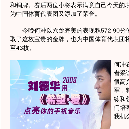
和铜牌。赛后两位小将表示满意自己今天的
为中国体育代表团又添加了荣誉。
今晚何冲以六跳完美的表现积572.90分
取了这枚宝贵的金牌，也为中国体育代表团
至43枚。
何冲
者采
很高
军，
练和
们培
我机