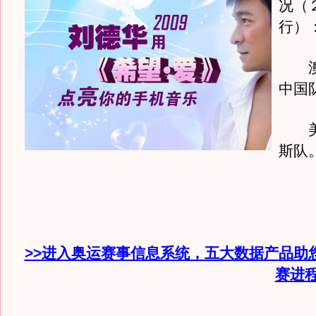
况（
行）
澳
中国
美
斯队
>>进入奥运赛事信息系统，五大数据产品助
赛进