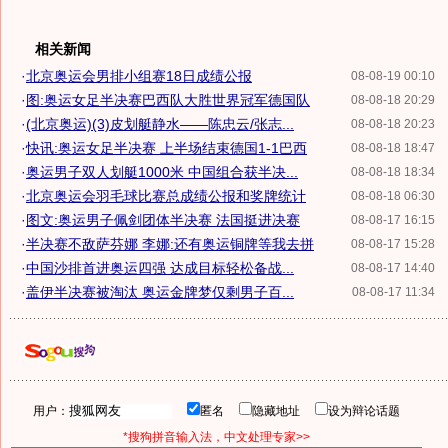
相关新闻
·
北京奥运会男排小组赛18日成绩公报
08-08-19 00:10
·
图:奥运女足半决赛巴西队大胜世界冠军德国队
08-08-18 20:29
·
(北京奥运)(3)皮划艇静水——陈忠云/张志...
08-08-18 20:23
·
快讯:奥运女足半决赛 上半场结束德国1-1巴西
08-08-18 18:47
·
奥运男子双人划艇1000米 中国组合获半决...
08-08-18 18:34
·
北京奥运会羽毛球比赛总成绩公报和奖牌统计
08-08-18 06:30
·
图文:奥运男子佩剑团体半决赛 法国挺进决赛
08-08-17 16:15
·
半决赛不敌萨芬娜 李娜:还有奥运铜牌等我去拼
08-08-17 15:28
·
中国沙排首进奥运四强 达成目标轻松备战...
08-08-17 14:40
·
盖伊半决赛被淘汰 奥运金牌梦仅剩男子百...
08-08-17 11:34
用户：
匿名
隐藏地址
设为辩论话题
*搜狗拼音输入法，中文处理专家>>