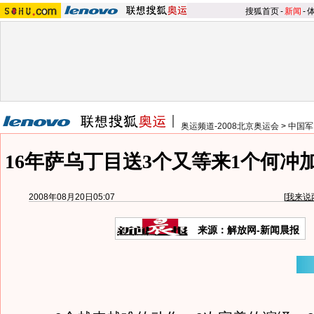
搜狐首页
-
新闻
-
奥运频道-2008北京奥运会
>
中国军
16年萨乌丁目送3个又等来1个何冲
2008年08月20日05:07
[
我来说
来源：解放网-新闻晨报