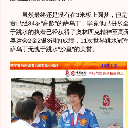
虽然最终还是没有在3米板上圆梦，但是
责已经34岁“高龄”的萨乌丁，毕竟他已拼尽
于跳水的执着已经获得了奥林匹克精神至高
奥运会2金2银3铜的成绩，11次世界跳水冠
萨乌丁无愧于跳水“沙皇”的美誉。
李宇春当志愿者为游客悉心指路
搜狐图片库