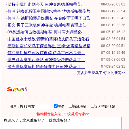
·
坚持令我们走到今天 何冲秦凯德斯帕蒂英...
08-08-20 03:02
·
何冲:约秦凯捍卫中国跳水荣誉 忧德斯帕蒂伤势
08-08-19 23:54
·
何冲:与德斯帕蒂是好朋友 夺金终于证明了自己
08-08-19 23:43
·
图文:男子三米板何冲夺金 德斯帕蒂表现上佳
08-08-19 22:36
·
08奥运如何击败德斯帕蒂 何冲两大调整必...
08-05-19 15:12
·
中国跳水十劲敌:德斯帕蒂怀绝技萨乌丁活化石
08-02-25 01:54
·
德斯帕蒂和萨乌丁俯首称臣 王峰:还需精益求精
08-02-20 09:51
·
何冲赛后称夺冠收获自信 萨乌丁已不是最...
07-09-15 19:49
·
世界跳水赛墨西哥站 何冲晋级决赛萨乌丁...
07-09-08 06:03
·
游泳世锦赛德斯帕蒂预赛力压何冲 萨乌丁...
07-03-24 02:31
更多关于
萨乌丁 何冲
的新闻>>
用户：
匿名
隐藏地址
设为辩论话题
*搜狗拼音输入法，中文处理专家>>