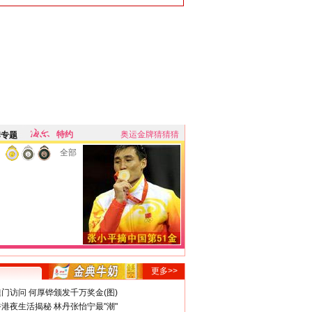
特约
奥运金牌猜猜猜
牌专题
全部
更多>>
门访问 何厚铧颁发千万奖金(图)
港夜生活揭秘 林丹张怡宁最"潮"