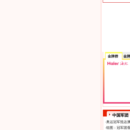
金牌榜
金
中国军团
·
奥运冠军抵达澳
·
组图：冠军团香