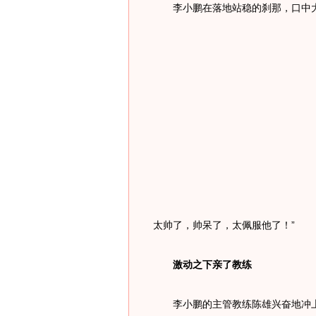
李小鹏在落地站稳的刹那，口中大
太帅了，帅呆了，太佩服他了！”
激动之下亲了教练
李小鹏的主管教练陈雄兴奋地冲上