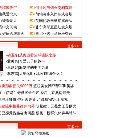
亮璀璨夜空
倒计时与焰火交相辉映
曲我爱北京
胡锦涛步入闭幕式会场
台缓缓熄灭
英国伦敦奉献接旗表演
秀中文问候
张宁高举五星红旗入场
良好适合观烟火
肯尼亚选手马拉松夺冠
更多>>
·
胡卫东
|
从奥运看篮球强队之路
·
孟关良
|
可爱儿子的趣事
·
卓越兄
|
篆刻里的中国力量
·
李东雷
|
后奥运时代我们期盼什么？
相
换形象损失9000万
篮坛美女隋菲菲军训英姿
室 ：萨马兰奇做客金台艺术馆
北京奥运最美
国球压轴快准很
孟关良：“路易”破水上魔咒
揭秘陈中接受改判内幕
胡紫微：无冕之王苏丽文
前已感觉吕鑫会出问题
杨杨：榜样集体乒乓球队
更多>>