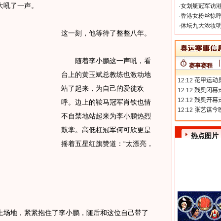
吼了一声。
·
女划艇冠军访港
·
香港女粉丝惊呼
·
体坛九大浓妆明
这一刻，他等待了整整八年。
随着李小鹏这一声吼，看
赛事赛程
台上的黄玉斌总教练也激动地
站了起来，为自己的爱徒欢
呼。边上的鞍马冠军肖钦也情
不自禁地站起来为李小鹏热烈
鼓掌。高低杠冠军何可欣更是
热点图片
摇着五星红旗赞道：“太漂亮，
场地，紧紧抱住了李小鹏，随后和这位自己带了