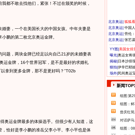
前我都不敢去找他们，紧张！不过在颁奖的时候，
北京奥运
|
狐狐
北京奥运
|
中国
婚妻，一个在美国长大的中国女孩。中年夫妻是
北京奥运
|
劳伦
李小鹏的第二枚北京奥运金牌。
北京奥运
|
张艺
YY图|
美国女排
题，两块金牌已经足以向自己21岁的未婚妻表
曝光|
奥运女将
揭秘|
日本沙排
奥运金牌，16个世界冠军，是不是最好的求婚礼
狠拍|
伊辛巴耶
以拿到更多金牌，那不是更好吗？”T02b
场外|
民间奥运
新闻TOP
组图:第
组图：鲜
曾庆红简
对话萨马
得奥运金牌最多的体操选手。但很少有人知道，这
组图：0
管，恰好是李小鹏的准岳父李小平。李小平也是体