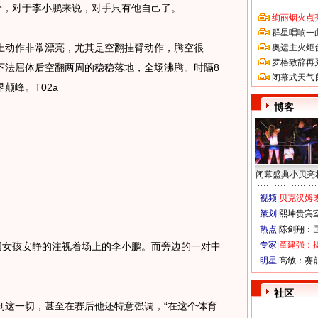
分，对于李小鹏来说，对手只有他自己了。
绚丽烟火点
群星唱响一
动作非常漂亮，尤其是空翻挂臂动作，腾空很
奥运主火炬
罗格致辞再
下法屈体后空翻两周的稳稳落地，全场沸腾。时隔8
闭幕式天气
颠峰。T02a
博客
闭幕盛典小贝亮
视频|
贝克汉姆改
策划|
熙坤贵宾
热点|
陈剑翔：
专家|
童建强：
女孩安静的注视着场上的李小鹏。而旁边的一对中
明星|
高敏：赛
社区
这一切，甚至在赛后他还特意强调，“在这个体育