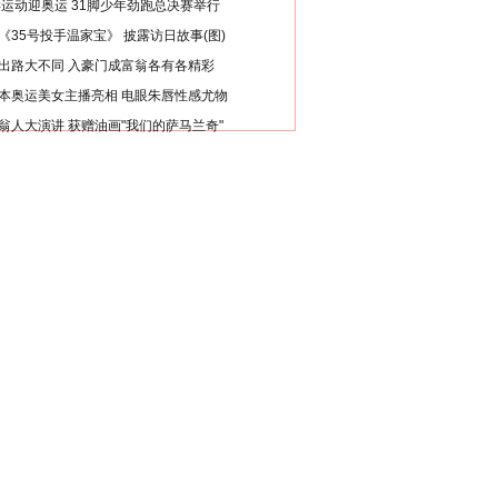
类运动迎奥运 31脚少年劲跑总决赛举行
《35号投手温家宝》 披露访日故事(图)
出路大不同 入豪门成富翁各有各精彩
本奥运美女主播亮相 电眼朱唇性感尤物
翁人大演讲 获赠油画"我们的萨马兰奇"