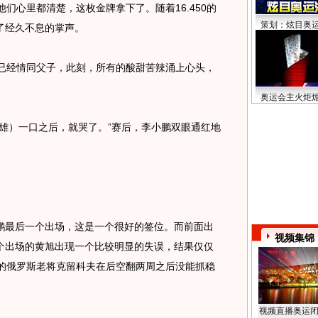
们心里都清楚，这枚金牌拿下了。随着16.450的
策划：炫目奥
了经久不息的掌声。
经情同父子，此刻，所有的酸甜苦辣涌上心头，
。
奥运会主火炬
）一口之后，就哭了。”赛后，李小鹏双眼通红地
最后一个出场，这是一个很好的签位。而前面出
视频集锦
个出场的黄旭出现一个比较明显的失误，结果仅仅
第二的俄罗斯老将克留科夫在后空翻两周之后没能抓稳
视频直播奥运