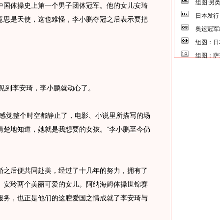
组图:另
中国体操史上第一个男子团体冠军。他的女儿安琦
日本发行
意思是天使，这也难怪，李小鹏夺冠之后表示要把
奥运冠军
组图：日
组图：萨
见到李安琦，李小鹏就动心了。
感觉整个时空都静止了，电影、小说里所描写的场
清楚地知道，她就是我想要的女孩。”李小鹏至今仍
。
之后便共同赴美，经过了十几年的努力，拥有了
、安玲两个美丽可爱的女儿。阿纳海姆体操世锦赛
服务，也正是他们的这腔爱国之情成就了李安琦与