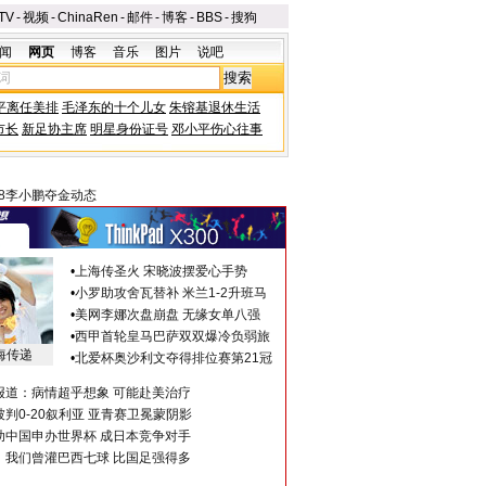
TV
-
视频
-
ChinaRen
-
邮件
-
博客
-
BBS
-
搜狗
闻
网页
博客
音乐
图片
说吧
平离任美排
毛泽东的十个儿女
朱镕基退休生活
市长
新足协主席
明星身份证号
邓小平伤心往事
08李小鹏夺金动态
•
上海传圣火 宋晓波摆爱心手势
•
小罗助攻舍瓦替补 米兰1-2升班马
•
美网李娜次盘崩盘 无缘女单八强
•
西甲首轮皇马巴萨双双爆冷负弱旅
海传递
•
北爱杯奥沙利文夺得排位赛第21冠
报道：病情超乎想象 可能赴美治疗
判0-20叙利亚 亚青赛卫冕蒙阴影
助中国申办世界杯 成日本竞争对手
：我们曾灌巴西七球 比国足强得多