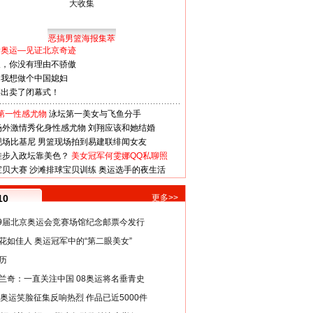
恶搞男篮海报集萃
看奥运—见证北京奇迹
人，你没有理由不骄傲
：我想做个中国媳妇
谋出卖了闭幕式！
第一性感尤物
泳坛第一美女与飞鱼分手
场外激情秀化身性感尤物
刘翔应该和她结婚
现场比基尼
男篮现场拍到易建联绯闻女友
娃步入政坛靠美色？
美女冠军何雯娜QQ私聊照
宝贝大赛
沙滩排球宝贝训练
奥运选手的夜生活
10
更多>>
29届北京奥运会竞赛场馆纪念邮票今发行
花如佳人 奥运冠军中的“第二眼美女”
历
兰奇：一直关注中国 08奥运将名垂青史
8奥运笑脸征集反响热烈 作品已近5000件