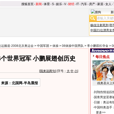
搜狐首页
-
新闻
-
体育
-
S
-
娱乐
-
V
-
财经
-
IT
-
汽车
-
房产
-
家居
-
女人
-
新
杨佳注射死刑
郎
中国21位漂亮女
奥运频道-2008北京奥运会
>
中国军团
>
体操
>
08体操中国男队
>
李小鹏双杠夺金
>
每日焦点
6个世界冠军 小鹏展翅创历史
[
我来说两句
] [字号：
大
中
小
]
来源：北国网-半岛晨报
残奥圣火上
·
刘翔伤情追踪
·
国青男篮罢赛被
·
日媒：奥运有
·
中国特奥选手
更多>>