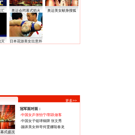
运汇
奥运会闭幕式焰火
奥运美女献身搜狐
熄灭
日本花游美女出意外
更多>>
冠军面对面：
·
中国女乒张怡宁/郭跃做客
·
中国女子链球铜牌 张文秀
·
蹦床美女帅哥何雯娜陆春龙
闭幕式盛况