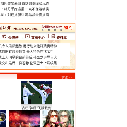
期间突发晕倒 血糖偏低症状无碍
：林丹手好温柔 一点不像运动员
星：刘翔抹腮红 郭晶晶最喜描眉
金牌榜
直播中心
资料库
更多>>
古巴"神腿"飞踹裁判