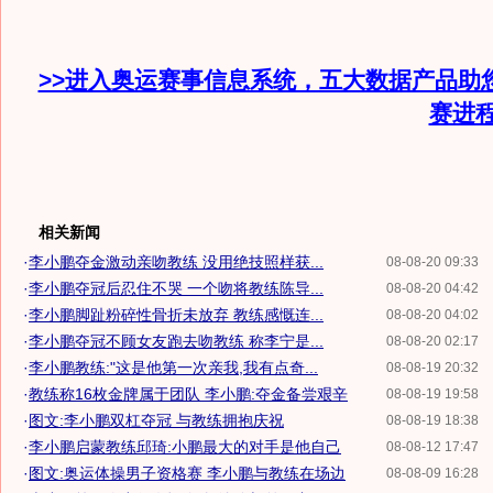
>>进入奥运赛事信息系统，五大数据产品助
赛进
相关新闻
·
李小鹏夺金激动亲吻教练 没用绝技照样获...
08-08-20 09:33
·
李小鹏夺冠后忍住不哭 一个吻将教练陈导...
08-08-20 04:42
·
李小鹏脚趾粉碎性骨折未放弃 教练感慨连...
08-08-20 04:02
·
李小鹏夺冠不顾女友跑去吻教练 称李宁是...
08-08-20 02:17
·
李小鹏教练:"这是他第一次亲我,我有点奇...
08-08-19 20:32
·
教练称16枚金牌属于团队 李小鹏:夺金备尝艰辛
08-08-19 19:58
·
图文:李小鹏双杠夺冠 与教练拥抱庆祝
08-08-19 18:38
·
李小鹏启蒙教练邱琦:小鹏最大的对手是他自己
08-08-12 17:47
·
图文:奥运体操男子资格赛 李小鹏与教练在场边
08-08-09 16:28