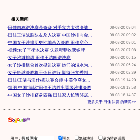
相关新闻
·
田佳自称进决赛是奇迹 对手实力太强决战...
08-08-20 09:04
·
田佳王洁战胜队友杀入决赛 中国沙排向金...
08-08-20 09:02
·
中国女子沙排历史性地杀入决赛 田佳穿心...
08-08-20 09:01
·
视频:女子平衡木决赛 失意程菲收获铜牌
08-08-20 07:08
·
女子沙滩排球 田佳王洁闯进决赛
08-08-20 06:15
·
女子沙排组合首次挺进决赛 她们的泪水为...
08-08-20 05:24
·
女子链球决赛将于今日进行 期待张文秀制...
08-08-20 02:39
·
田佳/王洁与沃什/梅决赛会师 中美争夺女...
08-08-19 14:20
·
组图:中国"德比"田佳王洁胜出晋级沙排决赛
08-08-19 13:58
·
中国女子沙排跻身四强 田佳家人忙请邻居...
08-08-18 14:37
更多关于
田佳 决赛
的新闻>>
用户：
匿名
隐藏地址
设为辩论话题