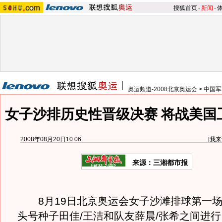
搜狐首页
-
新闻
-
奥运频道-2008北京奥运会
>
中国军
女子沙排历史性晋级决赛 将战美国
2008年08月20日10:06
[
我来
来源：三湘都市报
8月19日北京奥运会女子沙滩排球第一场
头号种子田佳/王洁和队友薛晨/张希之间进