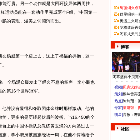
，难能可贵。另一个动作就是大回环接屈体两周挂，
绚丽烟火点
杠运动员能在一套动作里完成两个F组。”中国第一
群星唱响一
小鹏的表现，溢美之词倾泻而出。
奥运主火炬
罗格致辞再
闭幕式天气
博客
友杨威第一个迎上去，送上了祝福的拥抱，这一
了。
闭幕盛典小贝亮
出来，全场观众爆发出了经久不息的掌声，李小鹏也
视频|
贝克汉姆改
的第16个世界冠军。
策划|
熙坤贵宾
热点|
陈剑翔：
专家|
童建强：
他并没有显得和夺取团体金牌时那样激动。他的
明星|
高敏：赛
笑，更多的是历经起伏后的波折。当16.450的全
看台上的中国体操队总教练黄玉斌的方向递过去一
社区
国旗，李小鹏身披国旗绕场一周，在他不停地给予