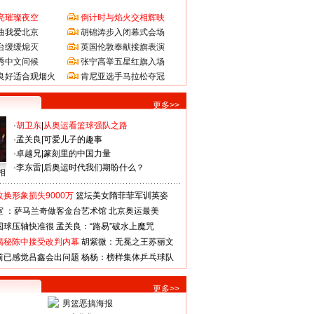
亮璀璨夜空
倒计时与焰火交相辉映
曲我爱北京
胡锦涛步入闭幕式会场
台缓缓熄灭
英国伦敦奉献接旗表演
秀中文问候
张宁高举五星红旗入场
良好适合观烟火
肯尼亚选手马拉松夺冠
更多>>
·
胡卫东
|
从奥运看篮球强队之路
·
孟关良
|
可爱儿子的趣事
·
卓越兄
|
篆刻里的中国力量
·
李东雷
|
后奥运时代我们期盼什么？
相
换形象损失9000万
篮坛美女隋菲菲军训英姿
室 ：萨马兰奇做客金台艺术馆
北京奥运最美
国球压轴快准很
孟关良：“路易”破水上魔咒
揭秘陈中接受改判内幕
胡紫微：无冕之王苏丽文
前已感觉吕鑫会出问题
杨杨：榜样集体乒乓球队
更多>>