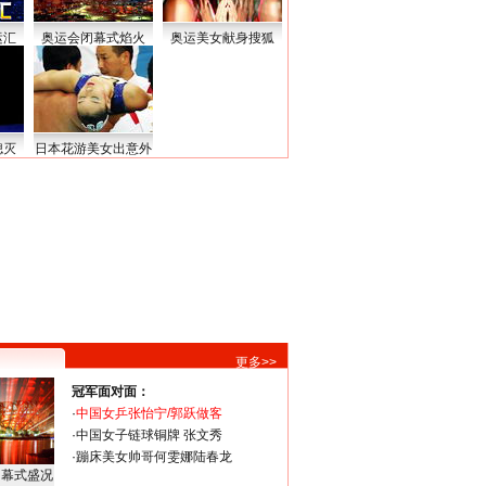
运汇
奥运会闭幕式焰火
奥运美女献身搜狐
熄灭
日本花游美女出意外
更多>>
冠军面对面：
·
中国女乒张怡宁/郭跃做客
·
中国女子链球铜牌 张文秀
·
蹦床美女帅哥何雯娜陆春龙
闭幕式盛况