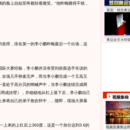
鹏的脸上自始至终都挂着微笑。“他昨晚睡得不错，
策划：炫目奥
奥运会主火炬
发挥，排名第一的李小鹏昨晚最后一个出场，这
。
际大赛经验，李小鹏并没有受到前面选手失误的
，全场几乎鸦雀无声，而当李小鹏完成一个又高又
一直处于高分贝的呐喊声中，当李小鹏连续完成两
两周成挂臂），并稳稳地从杠上落下后，李小鹏自己
视频集锦
上来将自己的弟子抱在怀中……随即，现场大屏幕
来的上杠后上360度，这是一个加分达到3.6的
视频直播奥运