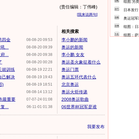
组图:另
(责任编辑：丁伟峰)
日本发行
[
我来说两句
]
奥运冠军
组图：日
相关搜索
组图：萨
第四金
李小鹏的新闻
08-08-20 09:53
...
奥运的新闻
08-08-20 09:39
...
李小鹏 女友
08-08-20 09:38
了
奥运圣火象征着什么
08-08-20 00:28
天就训练
奥运门票
08-08-19 22:21
自己解决
奥运五环代表什么
08-08-19 19:43
)
北京奥运
08-08-19 18:51
奥运火炬传递
08-08-14 13:12
伤最重要
2008奥运歌曲
07-07-24 01:08
...
06世界杯冠军是谁
06-11-01 01:38
我要发布