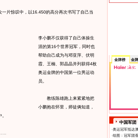
片惊叹中，以16.450的高分再次书写了自己当
李小鹏不仅获得了自己体操生
涯的第16个世界冠军，同时也
帮助自己成为与邓亚萍、伏明
金牌榜
金
霞、王楠、郭晶晶并列获得4枚
奥运金牌的中国第一位男运动
员。
教练陈雄跑上来紧紧地把
小鹏抱在怀里，师徒俩知道，
中。
中国军团
·
奥运冠军抵达澳
……
·
组图：冠军团香