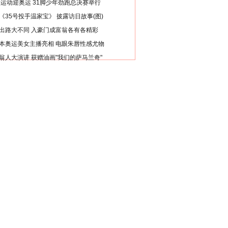
类运动迎奥运 31脚少年劲跑总决赛举行
《35号投手温家宝》 披露访日故事(图)
出路大不同 入豪门成富翁各有各精彩
本奥运美女主播亮相 电眼朱唇性感尤物
翁人大演讲 获赠油画"我们的萨马兰奇"