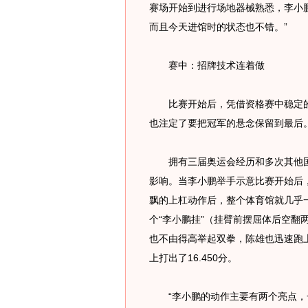
赛场开始到进行场地器械熟悉，李小
而且今天进馆时的状态也不错。”
赛中：招牌技术连着做
比赛开始后，凭借资格赛中稳定的
也注定了要把冠军的悬念保留到最后
拥有三届奥运会经历和多次其他国
影响。当李小鹏举手示意比赛开始后
飘的上杠动作后，整个体育馆就几乎
个“李小鹏挂”（挂臂前摆屈体后空翻
也不由得高举起双拳，陈雄也迅速跑
上打出了16.450分。
“李小鹏的动作主要有两个亮点，一上