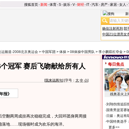
搜狐首页
-
新闻
-
体育
-
S
-
娱乐
-
V
-
财经
-
IT
-
汽车
-
房产
-
家居
-
女人
-
新
杨佳注射死刑
郎
中国21位漂亮女
奥运频道-2008北京奥运会
>
中国军团
>
体操
>
08体操中国男队
>
李小鹏双杠夺金
>
每日焦点
6个冠军 赛后飞吻献给所有人
[
我来说两句
] [字号：
大
中
小
]
年报》
残奥圣火上
·
刘翔伤情追踪
·
国青男篮罢赛被
空翻两周成挂再次稳稳完成，大回环团身两周接
·
日媒：奥运有
·
中国特奥选手
稳落地……现场顿时成为欢乐的海洋。
更多>>