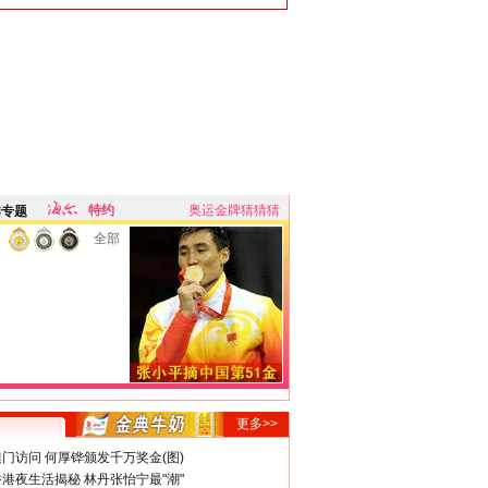
特约
奥运金牌猜猜猜
牌专题
全部
更多>>
门访问 何厚铧颁发千万奖金(图)
港夜生活揭秘 林丹张怡宁最"潮"