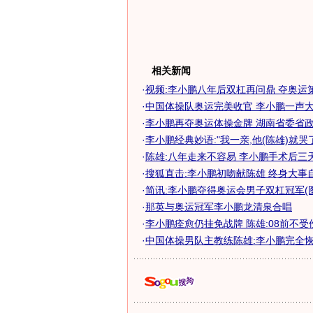
相关新闻
·
视频:李小鹏八年后双杠再问鼎 夺奥运
·
中国体操队奥运完美收官 李小鹏一声大吼
·
李小鹏再夺奥运体操金牌 湖南省委省政府
·
李小鹏经典妙语:"我一亲,他(陈雄)就哭
·
陈雄:八年走来不容易 李小鹏手术后三
·
搜狐直击:李小鹏初吻献陈雄 终身大事
·
简讯:李小鹏夺得奥运会男子双杠冠军(图
·
那英与奥运冠军李小鹏龙清泉合唱
·
李小鹏痊愈仍挂免战牌 陈雄:08前不受
·
中国体操男队主教练陈雄:李小鹏完全恢复