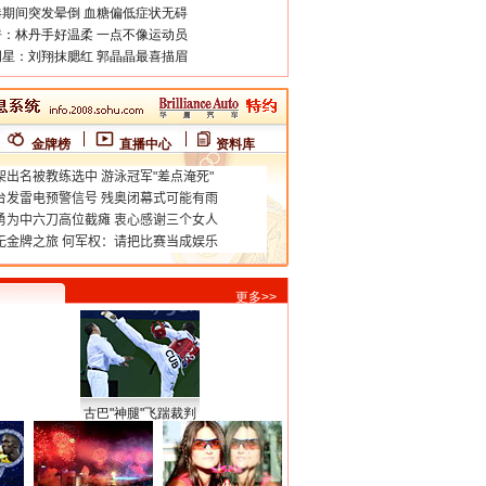
期间突发晕倒 血糖偏低症状无碍
：林丹手好温柔 一点不像运动员
星：刘翔抹腮红 郭晶晶最喜描眉
金牌榜
直播中心
资料库
更多>>
古巴"神腿"飞踹裁判