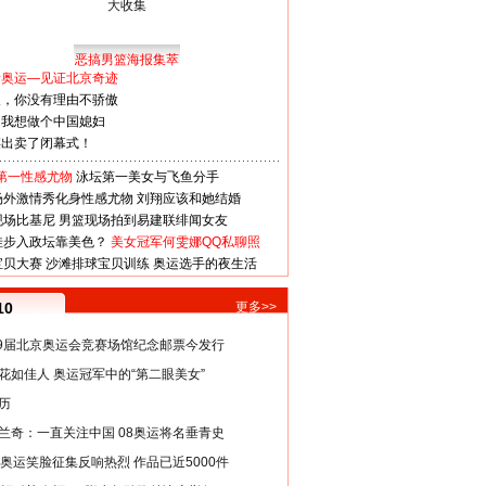
恶搞男篮海报集萃
看奥运—见证北京奇迹
人，你没有理由不骄傲
：我想做个中国媳妇
谋出卖了闭幕式！
第一性感尤物
泳坛第一美女与飞鱼分手
场外激情秀化身性感尤物
刘翔应该和她结婚
现场比基尼
男篮现场拍到易建联绯闻女友
娃步入政坛靠美色？
美女冠军何雯娜QQ私聊照
宝贝大赛
沙滩排球宝贝训练
奥运选手的夜生活
10
更多>>
29届北京奥运会竞赛场馆纪念邮票今发行
花如佳人 奥运冠军中的“第二眼美女”
历
兰奇：一直关注中国 08奥运将名垂青史
8奥运笑脸征集反响热烈 作品已近5000件