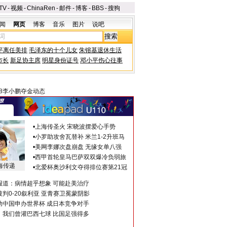
TV
-
视频
-
ChinaRen
-
邮件
-
博客
-
BBS
-
搜狗
闻
网页
博客
音乐
图片
说吧
平离任美排
毛泽东的十个儿女
朱镕基退休生活
市长
新足协主席
明星身份证号
邓小平伤心往事
08李小鹏夺金动态
•
上海传圣火 宋晓波摆爱心手势
•
小罗助攻舍瓦替补 米兰1-2升班马
•
美网李娜次盘崩盘 无缘女单八强
•
西甲首轮皇马巴萨双双爆冷负弱旅
海传递
•
北爱杯奥沙利文夺得排位赛第21冠
报道：病情超乎想象 可能赴美治疗
判0-20叙利亚 亚青赛卫冕蒙阴影
助中国申办世界杯 成日本竞争对手
：我们曾灌巴西七球 比国足强得多