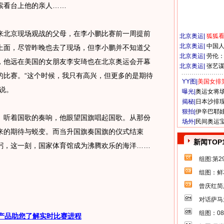
索看台上他的亲人……
北京现场观战的父母，在李小鹏比赛前一周提前
北京奥运
|
狐狐
北京奥运
|
中国
上面，尽管昨晚也去了现场，但李小鹏并不知道父
北京奥运
|
劳伦
，他远在美国的女朋友李安琦也在北京奥运会开幕
北京奥运
|
张艺
的比赛。“这个时候，我只有高兴，但更多的是期待
YY图|
美国女排
说。
曝光|
奥运女将
揭秘|
日本沙排
狠拍|
伊辛巴耶
听着国歌的奏响，他眼望国旗唱起国歌。从那份
场外|
民间奥运
来的期待与蜕变。而当升国旗奏国旗的仪式结束
新闻TOP
躬，这一刻，国家体育馆成为沸腾欢乐的海洋……
组图:第
组图：鲜
曾庆红简
对话萨马
组图：0
产品助您了解实时比赛进程