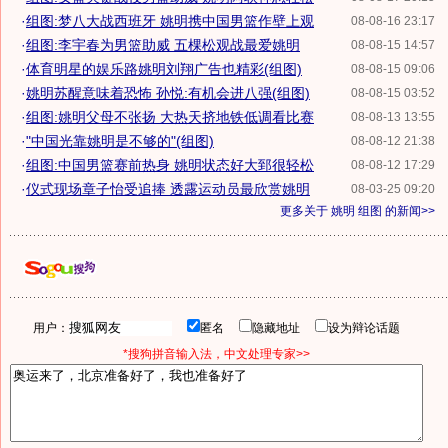
·
组图:梦八大战西班牙 姚明携中国男篮作壁上观
08-08-16 23:17
·
组图:李宇春为男篮助威 五棵松观战最爱姚明
08-08-15 14:57
·
体育明星的娱乐路姚明刘翔广告也精彩(组图)
08-08-15 09:06
·
姚明苏醒意味着恐怖 孙悦:有机会进八强(组图)
08-08-15 03:52
·
组图:姚明父母不张扬 大热天挤地铁低调看比赛
08-08-13 13:55
·
"中国光靠姚明是不够的"(组图)
08-08-12 21:38
·
组图:中国男篮赛前热身 姚明状态好大郅很轻松
08-08-12 17:29
·
仪式现场章子怡受追捧 透露运动员最欣赏姚明
08-03-25 09:20
更多关于
姚明 组图
的新闻>>
用户：
匿名
隐藏地址
设为辩论话题
*搜狗拼音输入法，中文处理专家>>