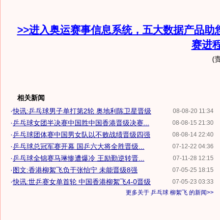
>>进入奥运赛事信息系统，五大数据产品助
赛进
(
相关新闻
·
快讯:乒乓球男子单打第2轮 奥地利陈卫星晋级
08-08-20 11:34
·
乒乓球女团半决赛中国胜中国香港晋级决赛...
08-08-15 21:30
·
乒乓球团体赛中国男女队以不败战绩晋级四强
08-08-14 22:40
·
乒乓球总冠军赛开幕 国乒六大将全胜晋级...
07-12-22 04:36
·
乒乓球全锦赛马琳惨遭爆冷 王励勤逆转晋...
07-11-28 12:15
·
图文:香港柳絮飞负于张怡宁 未能晋级8强
07-05-25 18:15
·
快讯:世乒赛女单首轮 中国香港柳絮飞4-0晋级
07-05-23 03:33
更多关于
乒乓球 柳絮飞
的新闻>>