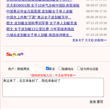
·
天天彩08001期:女子10米气步枪中国队有双保险
08-08-07 18:01
·
中国奥运夺金点面面观:皮划艇女子单人皮艇
08-07-06 17:15
·
中国水上外教"下课" 奥运女子皮划艇无夺...
08-06-26 02:41
·
图文:皮划艇全国秋季冠军赛 女子单人划艇竞速
07-11-25 15:18
·
图文:女子皮划艇12公里比赛 少年英雄来挑战
07-10-25 16:48
·
六城会皮划艇女子单人划艇 南昌徐诗晓全...
07-10-24 16:49
更多关于
天天彩
的新闻>>
用户：
匿名
隐藏地址
设为辩论话题
*搜狗拼音输入法，中文处理专家>>