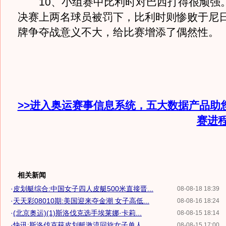
10、小组赛中比利时对巴西打得很顽强
决赛上两名球员被罚下，比利时则惨败于尼
牌争夺战意义不大，给比赛增添了偶然性。
>>进入奥运赛事信息系统，五大数据产品助
赛进
相关新闻
·
皮划艇综合:中国女子四人皮艇500米直接晋...
08-08-18 18:39
·
天天彩08010期:美国迎来夺金潮 女子高低...
08-08-16 18:24
·
(北京奥运)(1)斯洛伐克选手埃莱娜·卡莉...
08-08-15 18:14
·
快讯:斯洛伐克获皮划艇激流回旋女子单人...
08-08-15 17:00