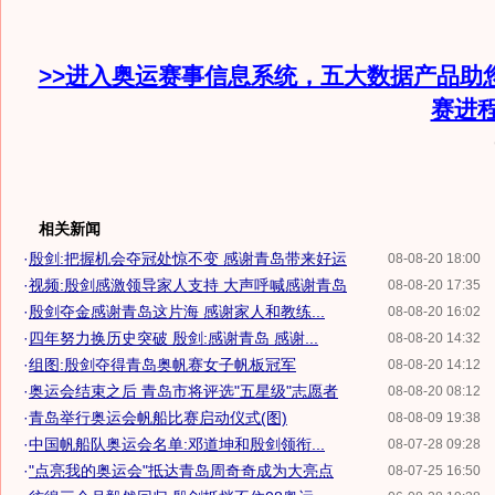
>>进入奥运赛事信息系统，五大数据产品助
赛进
相关新闻
·
殷剑:把握机会夺冠处惊不变 感谢青岛带来好运
08-08-20 18:00
·
视频:殷剑感激领导家人支持 大声呼喊感谢青岛
08-08-20 17:35
·
殷剑夺金感谢青岛这片海 感谢家人和教练...
08-08-20 16:02
·
四年努力换历史突破 殷剑:感谢青岛 感谢...
08-08-20 14:32
·
组图:殷剑夺得青岛奥帆赛女子帆板冠军
08-08-20 14:12
·
奥运会结束之后 青岛市将评选"五星级"志愿者
08-08-20 08:12
·
青岛举行奥运会帆船比赛启动仪式(图)
08-08-09 19:38
·
中国帆船队奥运会名单:邓道坤和殷剑领衔...
08-07-28 09:28
·
"点亮我的奥运会"抵达青岛周奇奇成为大亮点
08-07-25 16:50