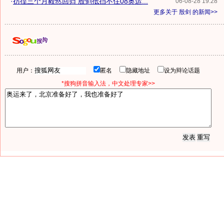
·
彷徨三个月毅然回归 殷剑抵挡不住08奥运...
06-08-28 19:28
更多关于
殷剑
的新闻>>
用户：
匿名
隐藏地址
设为辩论话题
*搜狗拼音输入法，中文处理专家>>