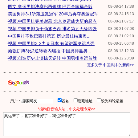
·
图文:奥运男排决赛巴西银牌 巴西全家福合影
08-08-24 17:38
·
美国男排3-1斩落卫冕冠军 20年后再夺奥运冠军
08-08-24 15:13
·
视频:中国男排完美谢幕 北京奥运成为新的起点
08-08-21 07:17
·
视频:中国男排负于劲旅巴西 排名第五无缘四强
08-08-21 07:08
·
中国男排不敌巴西排第五 历史最佳结束奥...
08-08-21 02:10
·
视频:中国男排3-2力克日本 有望进军奥运八强
08-08-15 06:48
·
顽强拼搏3比2逆转委内瑞拉 中国男排赢奥...
08-08-13 12:33
·
视频:创造历史上演惊天逆转 中国男排奥运首胜
08-08-12 23:39
更多关于
中国男排
的新闻>>
用户：
匿名
隐藏地址
设为辩论话题
*搜狗拼音输入法，中文处理专家>>