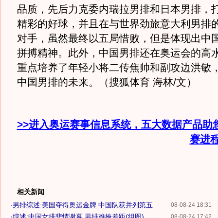
品质，先后力克委内瑞拉男排和日本男排，
精彩的好球，并且在与世界劲旅意大利男排
对手，虽然最终以五局惜败，但是体现出中
拼搏精神。此外，中国男排还在奥运会的高
重点培养了年轻小将二传焦帅和副攻边洪敏
中国男排的未来。（搜狐体育 海林/文）
>>进入奥运赛事信息系统，五大数据产品助
赛进
相关新闻
·
男排综述:美国夺得奥运金牌 中国队获并列第五
08-08-24 18:31
·
综述:中国女排悲情谢幕 男排难掩差距(组图)
08-08-24 17:42