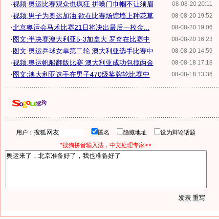
·
视频:奥运比赛观众也疯狂 拼嗓门巾帼不让须眉
08-08-20 20:11
·
视频:男子为奥运加油 欲在比赛场馆墙上种花草
08-08-20 19:52
·
北京奥运会马术比赛21日将决出最后一枚金...
08-08-20 19:06
·
图文:半决赛澳大利亚5-3加拿大 罗奇在比赛中
08-08-20 16:23
·
图文:奥运乒球女单第二轮 澳大利亚选手比赛中
08-08-20 14:59
·
视频:奥运帆船翻版比赛 澳大利亚成功包揽两金
08-08-18 17:18
·
图文:澳大利亚选手在男子470级奖牌轮比赛中
08-08-18 13:36
用户：
匿名
隐藏地址
设为辩论话题
*搜狗拼音输入法，中文处理专家>>