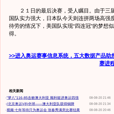
２１日的最后决赛，受人瞩目。由于三届
国队实力强大，日本队今天则连拼两场高强
待劳的情况下，美国队实现“四连冠”的梦想
得。
>>进入奥运赛事信息系统，五大数据产品助
赛进
相关新闻
·
"梦八"116-85击败澳大利亚 顺利挺进奥运四强
08-08-20 21:46
·
(北京奥运)(8)垒球——澳大利亚队获得铜牌
08-08-20 21:34
·
视频:七年等待只为奥运会 张春秀满意比赛结果
08-08-20 20:46