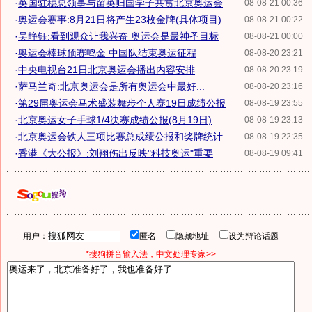
·
英国驻穗总领事与留英归国学子共赏北京奥运会
08-08-21 00:36
·
奥运会赛事:8月21日将产生23枚金牌(具体项目)
08-08-21 00:22
·
吴静钰:看到观众让我兴奋 奥运会是最神圣目标
08-08-21 00:00
·
奥运会棒球预赛鸣金 中国队结束奥运征程
08-08-20 23:21
·
中央电视台21日北京奥运会播出内容安排
08-08-20 23:19
·
萨马兰奇:北京奥运会是所有奥运会中最好...
08-08-20 23:16
·
第29届奥运会马术盛装舞步个人赛19日成绩公报
08-08-19 23:55
·
北京奥运女子手球1/4决赛成绩公报(8月19日)
08-08-19 23:13
·
北京奥运会铁人三项比赛总成绩公报和奖牌统计
08-08-19 22:35
·
香港《大公报》:刘翔伤出反映"科技奥运"重要
08-08-19 09:41
用户：
匿名
隐藏地址
设为辩论话题
*搜狗拼音输入法，中文处理专家>>