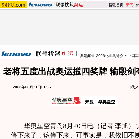
搜狐首页
-
新闻
-
奥运频道-2008北京奥运会
>
中国军
老将五度出战奥运揽四奖牌 输殷剑
2008年08月21日01:35
[
我来
来源：华奥星空
华奥星空青岛8月20日电（记者 李旭）“
停下来了，该停下来。可事实是，我依旧不