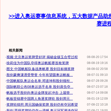
>>进入奥运赛事信息系统，五大数据产品助
赛进
相关新闻
·
视频:北京奥运奖牌受好评 揭秘金镶玉合璧过程
08-08-20 17:54
·
徐莉佳为中国队夺得奥运帆船赛首枚奖牌
08-08-19 19:16
·
图文:中国帆船队备战奥帆赛 殷剑目标摘奖牌
08-08-02 20:58
·
殷剑豪爽潇洒受赞誉 今年有望圆奥运帆板...
08-07-31 09:10
·
中国帆船队奥运会名单:邓道坤和殷剑领衔...
08-07-28 09:28
·
国际帆联公布08奥运选手名单 殷剑肩负夺...
08-07-23 07:18
·
帆板选手殷剑向奥运金牌发起冲击 上届曾...
08-07-14 09:08
·
帆板世锦赛中国两人角逐奖牌轮 殷剑周元...
08-01-19 12:09
·
奖牌轮猜想:周元国确保奖牌 殷剑仍有夺冠希望
07-08-22 10:18
·
殷剑:晋级奖牌轮仍存一遗憾 奥运冠军避谈夺冠
07-08-21 19:00