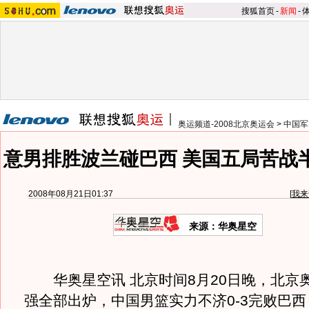
搜狐首页
-
新闻
-
奥运频道-2008北京奥运会
>
中国军
意男排胜波兰碰巴西 美国五局苦战
2008年08月21日01:37
[
我来
来源：华奥星空
华奥星空讯 北京时间8月20日晚，北京
强全部出炉，中国男篮实力不济0-3完败巴