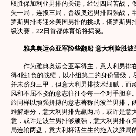
取胜保加利亚男排的关键，经过四局苦战，
失一局，连扳三局，晋级奥运男排四强战，
罗斯男排将迎来美国男排的挑战，俄罗斯男
级决赛，22日首都体育馆将揭晓。
雅典奥运会亚军险些翻船 意大利险胜波
作为雅典奥运会亚军得主，意大利男排在
得4胜1负的战绩，以小组第二的身份晋级，
并未跻身三甲，但意大利男排技术细腻，而
风和不屈不挠的意志往往令每一个对手胆寒
旅同样以顽强拼搏的意志著称的波兰男排，
难解难分，意大利男排先赢两局，或许是意
意，或许是波兰男排够顽强，意大利男排在
局连输两盘，意大利杯活生生的拖入决胜局