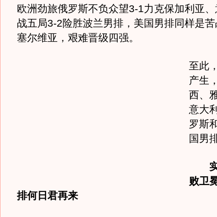
欧洲劲旅俄罗斯不负众望3-1力克保加利亚
战五局3-2险胜波兰男排，美国男排同样是苦战
塞尔维亚，艰难晋级四强。
至此
产生
西、
意大
罗斯
国男
实
败卫冕
排何日君再来