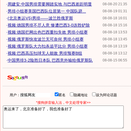
·
周建安:中国男排需要脚踏实地 与巴西差距明显
08-08-20 21:35
·
男排小组赛美国巴西队位居第一 中国队跻...
08-08-19 01:31
·
(北京奥运)(5)男排——波兰胜俄罗斯
08-08-18 16:01
·
视频:德国男排不尽人意 惨遭巴西3-0连胜铲除
08-08-18 15:16
·
视频:德国拦网出色巴西重扣失效 男排小组赛
08-08-18 13:53
·
视频:俄罗斯快攻波兰无可奈何 男排小组赛
08-08-18 13:45
·
视频:俄罗斯队大力扣杀追平比分 男排小组赛
08-08-18 13:19
·
视频:巴西高压扣球无人能敌 男排预赛B组
08-08-18 13:12
·
中国男排3-2险胜日本队 巴西意外输给俄罗斯队
08-08-15 06:55
用户：
匿名
隐藏地址
设为辩论话题
*搜狗拼音输入法，中文处理专家>>