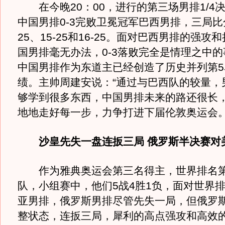
在今晚20：00，进行的第三场男排1/4
中国男排0-3完败卫冕冠军巴西男排，三局比分
25、15-25和16-25。面对巴西男排的强攻
国男排毫无办法，0-3落败完全是情理之中
中国男排作为东道主已经创造了历史并列第5
绩。主帅周建安说：“通过与巴西队的较量，
够学到很多东西，中国男排未来的路还很长
地地走好每一步，力争打进下届伦敦奥运会。
沙皇先失一盘连扳三局 俄罗斯半决赛对
作为雅典奥运会第三名得主，世界排名第
队，小组赛中，他们5战4胜1负，面对世界
亚男排，俄罗斯男排尽管先失一局，但俄罗
整状态，连扳三局，犀利的高点强攻和高效