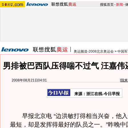
搜狐首页
-
新闻
-
奥运频道-2008北京奥运会
>
中国军
男排被巴西队压得喘不过气 汪嘉伟
2008年08月21日04:01
[
我来
来源：浙江在线-今日早报
早报北京电 “边洪敏打得相当兴奋，他入
最短，却是发挥得最好的队员之一。”昨晚中