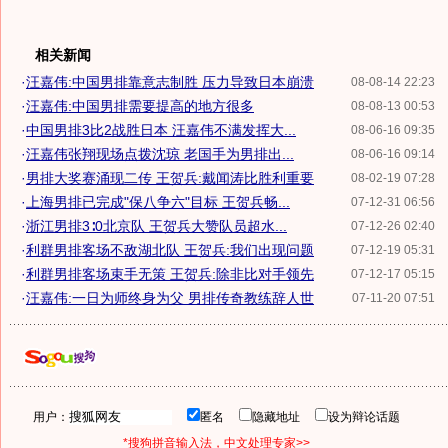
相关新闻
·
汪嘉伟:中国男排靠意志制胜 压力导致日本崩溃
08-08-14 22:23
·
汪嘉伟:中国男排需要提高的地方很多
08-08-13 00:53
·
中国男排3比2战胜日本 汪嘉伟不满发挥大...
08-06-16 09:35
·
汪嘉伟张翔现场点拨沈琼 老国手为男排出...
08-06-16 09:14
·
男排大奖赛涌现二传 王贺兵:戴闻涛比胜利重要
08-02-19 07:28
·
上海男排已完成"保八争六"目标 王贺兵畅...
07-12-31 06:56
·
浙江男排3∶0北京队 王贺兵大赞队员超水...
07-12-26 02:40
·
利群男排客场不敌湖北队 王贺兵:我们出现问题
07-12-19 05:31
·
利群男排客场束手无策 王贺兵:除非比对手领先
07-12-17 05:15
·
汪嘉伟:一日为师终身为父 男排传奇教练辞人世
07-11-20 07:51
用户：
匿名
隐藏地址
设为辩论话题
*搜狗拼音输入法，中文处理专家>>