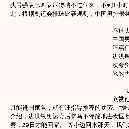
头号强队巴西队压得喘不过气来，不到1小时
北，根据奥运会排球比赛规则，中国男排最
不过
中国
汪嘉
边洪
次夸奖
米的
“汪
欣赏
月能进国家队，就有汪指导推荐的功劳。”据
介绍，边洪敏奥运会后将马不停蹄地去泰国
赛，29日才能回家。“等小边回来那天，我