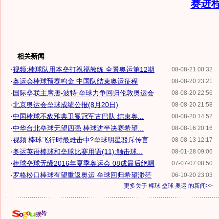
赛进
相关新闻
·
视频:棒球队用本垒打祝福教练 全景奥运第12期
08-08-21 00:32
·
奥运会棒球预赛鸣金 中国队结束奥运征程
08-08-20 23:21
·
国际垒联主席唐-波特:垒球力争回归伦敦奥运会
08-08-20 22:56
·
北京奥运会垒球成绩公报(8月20日)
08-08-20 21:58
·
中国棒球不敌雅典卫冕冠军古巴队 结束奥...
08-08-20 14:52
·
中华台北垒球无望四强 棒球进半决赛希望...
08-08-16 20:16
·
视频:棒球飞行时最难击中?垒球明星驳斥传言
08-08-13 12:17
·
奥运英语棒球和垒球比赛用语(11):触击球...
08-01-28 09:06
·
棒球垒球无缘2016年夏季奥运会 08成最后绝唱
07-07-07 08:50
·
罗格松口棒球有望重返奥运 垒球回归希望渺茫
06-10-20 23:03
更多关于
棒球 垒球 奥运
的新闻>>