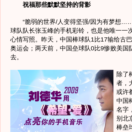
祝福那些默默坚持的背影
“脆弱的世界/人变得坚强/因为有梦想……
球队队长张玉峰的手机彩铃，也是他唯一一
心情写照。昨天，中国棒球队1比17输给古
奥运会；两天前，中国垒球队0比9惨败美国
去。
除了
者，
或许
中国
名字
别北
棒垒