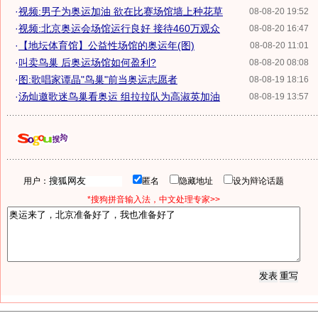
·
视频:男子为奥运加油 欲在比赛场馆墙上种花草
08-08-20 19:52
·
视频:北京奥运会场馆运行良好 接待460万观众
08-08-20 16:47
·
【地坛体育馆】公益性场馆的奥运年(图)
08-08-20 11:01
·
叫卖鸟巢 后奥运场馆如何盈利?
08-08-20 08:08
·
图:歌唱家谭晶"鸟巢"前当奥运志愿者
08-08-19 18:16
·
汤灿邀歌迷鸟巢看奥运 组拉拉队为高淑英加油
08-08-19 13:57
用户：
匿名
隐藏地址
设为辩论话题
*搜狗拼音输入法，中文处理专家>>