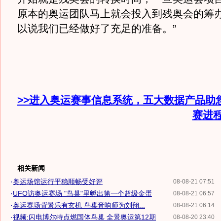
原本的奥运团队马上就会投入到残奥会的筹办
以说我们已经做好了充足的准备。”
>>进入奥运赛事信息系统，五大数据产品助
赛进
相关新闻
·
奥运场馆运行平稳顺畅受好评
08-08-21 07:51
·
UFO访奥运赛场 "鸟巢"里孵出第一个超级金蛋
08-08-21 06:57
·
奥运赛场背景乐有玄机 鸟巢音响师为刘翔...
08-08-21 06:14
·
视频:闪电博尔特点燃国体鸟巢 全景奥运第12期
08-08-20 23:40