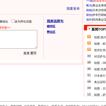
YY图|
美国女排
曝光|
奥运女将
我要发布
揭秘|
日本沙排
狠拍|
伊辛巴耶
场外|
民间奥运
我来说两句
隐藏地址
设为辩论话题
精华区
专家>>
新闻TOP
辩论区
组图:第
组图：鲜
曾庆红简
对话萨马
组图：0
组图:另
日本发行
奥运冠军
组图：日
组图：萨