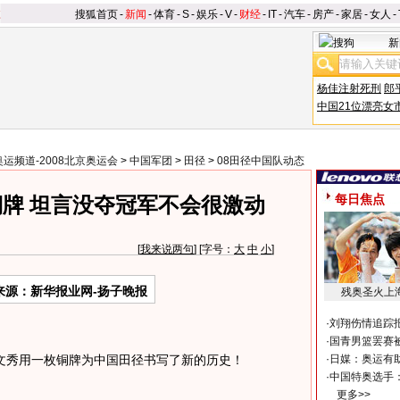
搜狐首页
-
新闻
-
体育
-
S
-
娱乐
-
V
-
财经
-
IT
-
汽车
-
房产
-
家居
-
女人
-
新
杨佳注射死刑
郎
中国21位漂亮女
奥运频道-2008北京奥运会
>
中国军团
>
田径
>
08田径中国队动态
每日焦点
牌 坦言没夺冠军不会很激动
[
我来说两句
] [字号：
大
中
小
]
来源：新华报业网-扬子晚报
残奥圣火上
·
刘翔伤情追踪
·
国青男篮罢赛被
秀用一枚铜牌为中国田径书写了新的历史！
·
日媒：奥运有
·
中国特奥选手
更多>>