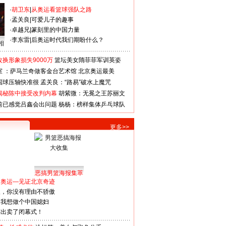
·
胡卫东
|
从奥运看篮球强队之路
·
孟关良
|
可爱儿子的趣事
·
卓越兄
|
篆刻里的中国力量
·
李东雷
|
后奥运时代我们期盼什么？
相
换形象损失9000万
篮坛美女隋菲菲军训英姿
室 ：萨马兰奇做客金台艺术馆
北京奥运最美
国球压轴快准很
孟关良：“路易”破水上魔咒
揭秘陈中接受改判内幕
胡紫微：无冕之王苏丽文
前已感觉吕鑫会出问题
杨杨：榜样集体乒乓球队
更多>>
恶搞男篮海报集萃
看奥运—见证北京奇迹
人，你没有理由不骄傲
：我想做个中国媳妇
谋出卖了闭幕式！