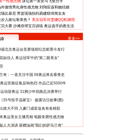
第一性感尤物
泳坛第一美女与飞鱼分手
场外激情秀化身性感尤物
刘翔应该和她结婚
现场比基尼
男篮现场拍到易建联绯闻女友
娃步入政坛靠美色？
美女冠军何雯娜QQ私聊照
宝贝大赛
沙滩排球宝贝训练
奥运选手的夜生活
10
更多>>
29届北京奥运会竞赛场馆纪念邮票今发行
花如佳人 奥运冠军中的“第二眼美女”
历
兰奇：一直关注中国 08奥运将名垂青史
8奥运笑脸征集反响热烈 作品已近5000件
类运动迎奥运 31脚少年劲跑总决赛举行
《35号投手温家宝》 披露访日故事(图)
出路大不同 入豪门成富翁各有各精彩
本奥运美女主播亮相 电眼朱唇性感尤物
翁人大演讲 获赠油画"我们的萨马兰奇"