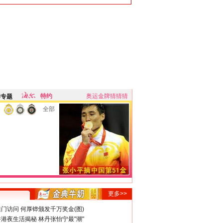
特约
奥运金牌猜猜猜
牌专题
全部
更多>>
门访问 何厚铧颁发千万奖金(图)
港夜生活揭秘 林丹张怡宁最"潮"