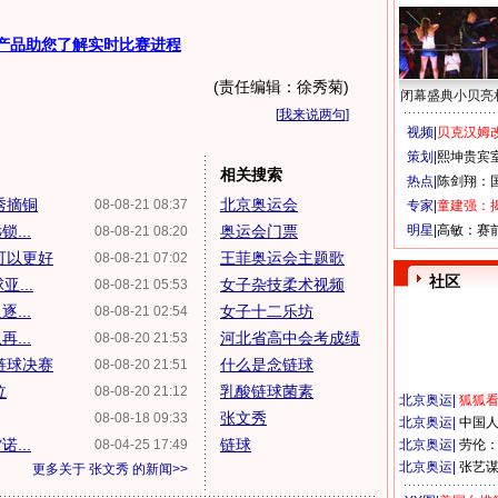
产品助您了解实时比赛进程
(责任编辑：徐秀菊)
闭幕盛典小贝亮
[
我来说两句
]
视频|
贝克汉姆改
策划|
熙坤贵宾
相关搜索
热点|
陈剑翔：
秀摘铜
北京奥运会
08-08-21 08:37
专家|
童建强：
...
奥运会门票
明星|
高敏：赛
08-08-21 08:20
可以更好
王菲奥运会主题歌
08-08-21 07:02
社区
...
女子杂技柔术视频
08-08-21 05:53
...
女子十二乐坊
08-08-21 02:54
...
河北省高中会考成绩
08-08-20 21:53
链球决赛
什么是念链球
08-08-20 21:51
泣
乳酸链球菌素
08-08-20 21:12
北京奥运
|
狐狐
张文秀
08-08-18 09:33
北京奥运
|
中国
...
链球
08-04-25 17:49
北京奥运
|
劳伦
北京奥运
|
张艺
更多关于
张文秀
的新闻>>