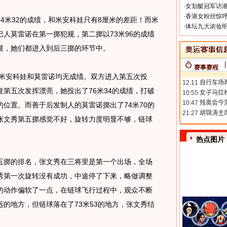
·
女划艇冠军访港
·
香港女粉丝惊呼
米32的成绩，和米安科娃只有8厘米的差距！而米
·
体坛九大浓妆明
人莫雷诺在第一掷犯规，第二掷以73米96的成绩
破，她们都进入到后三掷的环节中。
赛事赛程
米安科娃和莫雷诺均无成绩。双方进入第五次投
第五次发挥漂亮，她投出了76米34的成绩，打破
位置。而善于后发制人的莫雷诺掷出了74米70的
张文秀第五掷感觉不好，旋转力度明显不够，链球
热点图片
掷的排名，张文秀在三将里是第一个出场，全场
秀第一次旋转没有成功，中途停了下来，略做调整
的动作偏软了一点，在链球飞行过程中，观众不断
的地方，但链球落在了73米53的地方，张文秀结