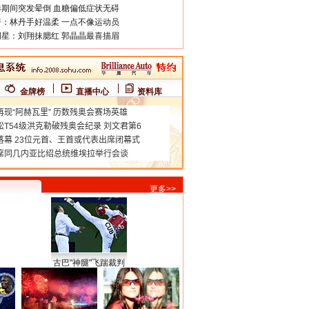
期间突发晕倒 血糖偏低症状无碍
：林丹手好温柔 一点不像运动员
星：刘翔抹腮红 郭晶晶最喜描眉
金牌榜
直播中心
资料库
更多>>
古巴"神腿"飞踹裁判