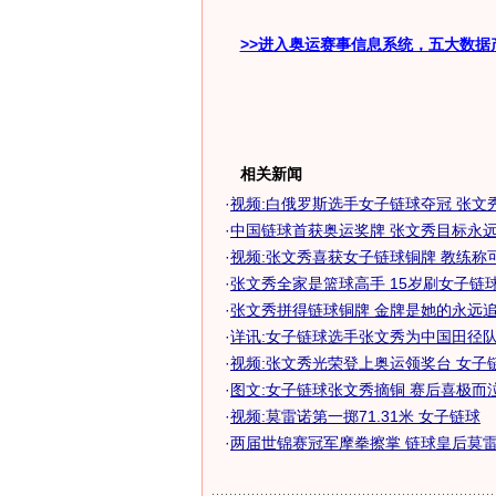
>>进入奥运赛事信息系统，五大数据
相关新闻
·
视频:白俄罗斯选手女子链球夺冠 张文
·
中国链球首获奥运奖牌 张文秀目标永远锁
·
视频:张文秀喜获女子链球铜牌 教练称
·
张文秀全家是篮球高手 15岁刷女子链球亚
·
张文秀拼得链球铜牌 金牌是她的永远追逐
·
详讯:女子链球选手张文秀为中国田径队再
·
视频:张文秀光荣登上奥运领奖台 女子
·
图文:女子链球张文秀摘铜 赛后喜极而
·
视频:莫雷诺第一掷71.31米 女子链球
·
两届世锦赛冠军摩拳擦掌 链球皇后莫雷诺