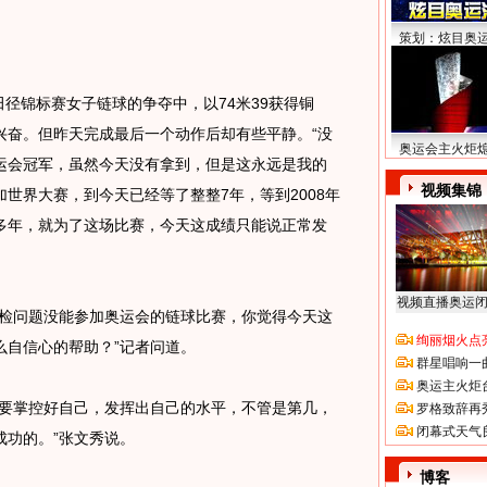
策划：炫目奥
径锦标赛女子链球的争夺中，以74米39获得铜
兴奋。但昨天完成最后一个动作后却有些平静。“没
奥运会主火炬
运会冠军，虽然今天没有拿到，但是这永远是我的
视频集锦
参加世界大赛，到今天已经等了整整7年，等到2008年
多年，就为了这场比赛，今天这成绩只能说正常发
视频直播奥运
检问题没能参加奥运会的链球比赛，你觉得今天这
绚丽烟火点
么自信心的帮助？”记者问道。
群星唱响一
奥运主火炬
要掌控好自己，发挥出自己的水平，不管是第几，
罗格致辞再
闭幕式天气
成功的。”张文秀说。
博客