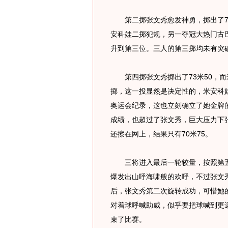
第二掷张文秀愈发神勇，掷出了74
安科娃二掷犯规，另一夺冠大热门古巴
升到第三位。三人的第三掷均未有突
第四掷张文秀掷出了73米50，而
掷，这一投显然是决定性的，米安科娃
奥运会纪录，这也立刻确立了她金牌的
成绩，也超过了张文秀，巨大压力下
还擦在网上，结果只有70米75。
三将进入最后一轮较量，按照第五
爆发出山呼海啸般的欢呼，不过张文
后，张文秀第二次旋转成功，可惜她
对着球呼喊助威，似乎要把球喊到更远
束了比赛。