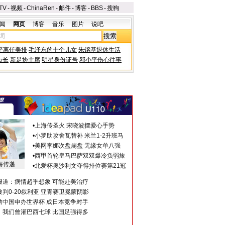
TV
-
视频
-
ChinaRen
-
邮件
-
博客
-
BBS
-
搜狗
闻
网页
博客
音乐
图片
说吧
平离任美排
毛泽东的十个儿女
朱镕基退休生活
市长
新足协主席
明星身份证号
邓小平伤心往事
•
上海传圣火 宋晓波摆爱心手势
•
小罗助攻舍瓦替补 米兰1-2升班马
•
美网李娜次盘崩盘 无缘女单八强
•
西甲首轮皇马巴萨双双爆冷负弱旅
海传递
•
北爱杯奥沙利文夺得排位赛第21冠
报道：病情超乎想象 可能赴美治疗
判0-20叙利亚 亚青赛卫冕蒙阴影
助中国申办世界杯 成日本竞争对手
：我们曾灌巴西七球 比国足强得多