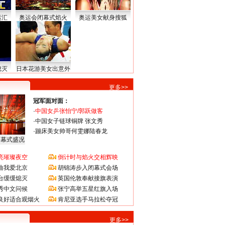
运汇
奥运会闭幕式焰火
奥运美女献身搜狐
熄灭
日本花游美女出意外
更多>>
冠军面对面：
·
中国女乒张怡宁/郭跃做客
·
中国女子链球铜牌 张文秀
·
蹦床美女帅哥何雯娜陆春龙
闭幕式盛况
亮璀璨夜空
倒计时与焰火交相辉映
曲我爱北京
胡锦涛步入闭幕式会场
台缓缓熄灭
英国伦敦奉献接旗表演
秀中文问候
张宁高举五星红旗入场
良好适合观烟火
肯尼亚选手马拉松夺冠
更多>>