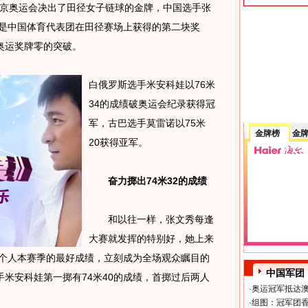
北京奥运会决出了田径女子链球的金牌，中国选手张
这是中国体育代表团在田径赛场上获得的第二块奖
奥运奖牌零的突破。
白俄罗斯选手米安科娃以76米
34的成绩破奥运会纪录获得冠
军，古巴选手莫雷诺以75米
金牌榜
金
20获得亚军。
奋力掷出74米32的成绩
和以往一样，张文秀每逢
大赛就发挥的特别好，她上来
她个人本赛季的最好成绩，立刻成为全场观众瞩目的
中国军团
米安科娃第一掷有74米40的成绩，首掷过后两人
·
奥运冠军抵达澳
·
组图：冠军团香