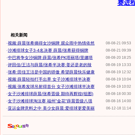
赛进
相关新闻
·
视频:薛晨张希摘得女沙铜牌 观众雨中热情依然
08-08-21 09:53
·
沙滩排球女子3-4名决赛 薛晨/张希获得铜牌
08-08-21 09:39
·
中巴将争女沙铜牌:薛晨/张希PK塔丽塔/里娜塔
08-08-20 18:25
·
评田佳/王洁与薛晨/张希半决赛:姜还是老的辣
08-08-19 13:33
·
张希:田佳王洁是中国的骄傲 希望薛晨快乐健康
08-08-19 12:32
·
视频:薛晨轻拍打手出界 女子沙滩排球半决赛
08-08-19 10:04
·
视频:张希发球吊射得首分 女子沙滩排球半决赛
08-08-19 10:02
·
女子沙滩排球薛晨/张希晋级 期待再辉煌(组图)
08-08-18 00:30
·
女子沙滩排球淘汰赛 福州"金花"薛晨晋级八强
08-08-16 14:00
·
亚运金牌意料之中 美少女薛晨:爱排球更爱美丽
06-12-18 11:14