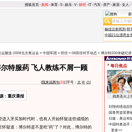
搜狐首页
-
新闻
-
体育
-
S
-
娱乐
-
V
-
财经
-
IT
-
汽车
-
房产
-
家居
-
女人
-
新
杨佳注射死刑
郎
中国21位漂亮女
奥运频道-2008北京奥运会
>
中国军团
>
田径
>
08田径对手动态
>
博尔特200米破纪录
每日焦点
尔特服药 飞人教练不屑一顾
[
我来说两句
(3)
] [字号：
大
中
小
]
源：重庆晨报
残奥圣火上
·
刘翔伤情追踪
·
国青男篮罢赛被
进入牙买加时代时，也有人开始怀疑这些成绩的
·
日媒：奥运有
·
中国特奥选手
至怀疑道：博尔特是不是吃“药”了？对此，博尔特的
更多>>