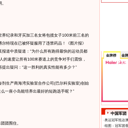
明。
纪录和牙买加三名女将包揽女子100米前三名的
博尔特现在已被怀疑服用了违禁药品！《图片报》
其报道中质疑道：“为什么所有跑得最快的运动员都
金牌榜
金
人的速度让所有100米赛道上的竞争对手们震惊，
提出疑问：“这一胜利的真实性能有多少？”
生产商海湾实验室合作公司(巴尔科实验室)创始
这么一座小岛能培养出最好的短跑选手呢？”
中国军团
·
奥运冠军抵达澳
体团团围住。
·
组图：冠军团香