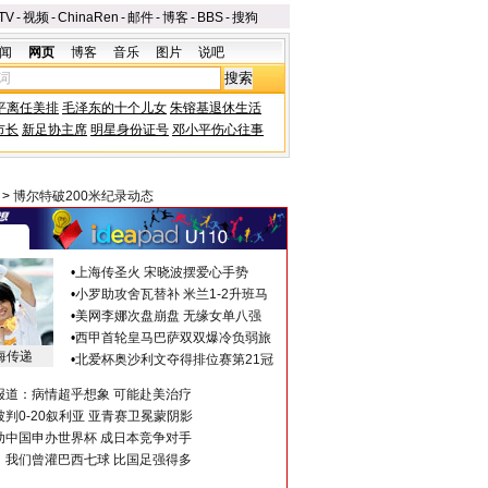
TV
-
视频
-
ChinaRen
-
邮件
-
博客
-
BBS
-
搜狗
闻
网页
博客
音乐
图片
说吧
平离任美排
毛泽东的十个儿女
朱镕基退休生活
市长
新足协主席
明星身份证号
邓小平伤心往事
>
博尔特破200米纪录动态
•
上海传圣火 宋晓波摆爱心手势
•
小罗助攻舍瓦替补 米兰1-2升班马
•
美网李娜次盘崩盘 无缘女单八强
•
西甲首轮皇马巴萨双双爆冷负弱旅
海传递
•
北爱杯奥沙利文夺得排位赛第21冠
报道：病情超乎想象 可能赴美治疗
判0-20叙利亚 亚青赛卫冕蒙阴影
助中国申办世界杯 成日本竞争对手
：我们曾灌巴西七球 比国足强得多