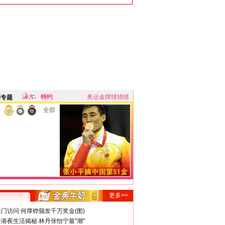
特约
奥运金牌猜猜猜
牌专题
全部
更多>>
门访问 何厚铧颁发千万奖金(图)
港夜生活揭秘 林丹张怡宁最"潮"