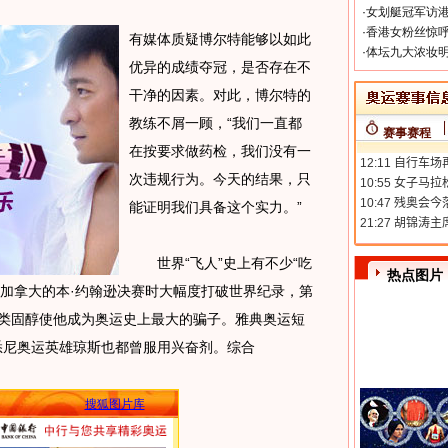
·
女划艇冠军访港
·
香港女粉丝惊呼
有媒体质疑博尔特能够以如此
·
体坛九大浓妆明
优异的成绩夺冠，是否存在不
干净的因素。对此，博尔特的
教练不屑一顾，“我们一直都
赛事赛程
在按要求做药检，我们没有一
次违规行为。今天的结果，只
能证明我们具备这个实力。”
世界“飞人”史上有不少“吃
热点图片
，加拿大的本·约翰逊决赛时大幅度打破世界纪录，第
的类固醇使他成为奥运史上最大的骗子。雅典奥运短
悉尼奥运英雄琼斯也都曾服用兴奋剂。综合
搜狐图片库