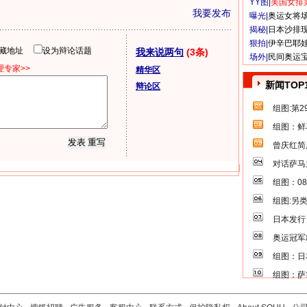
YY图|
美国女排
我要发布
曝光|
奥运女将
揭秘|
日本沙排
狠拍|
伊辛巴耶
隐藏地址
设为辩论话题
我来说两句
(3条)
场外|
民间奥运
专家>>
精华区
新闻TOP
辩论区
组图:第
组图：鲜
曾庆红简
对话萨马
组图：0
组图:另
日本发行
奥运冠军
组图：日
组图：萨