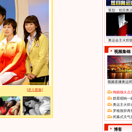
策划：炫目奥
奥运会主火炬
视频集锦
视频直播奥运
[进入图集]
绚丽烟火点
群星唱响一
奥运主火炬
罗格致辞再
闭幕式天气
博客