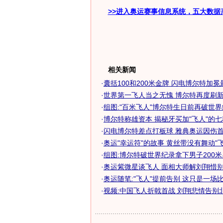
>>进入奥运赛事信息系统，五大数据
相关新闻
·
囊括100和200米金牌 闪电博尔特加冕最
·
世界第一飞人当之无愧 博尔特再度刷新世
·
组图:"百米飞人"博尔特生日前再破世
·
博尔特称雄资本 揭秘牙买加"飞人"的
·
闪电博尔特差点打板球 雅典奥运因伤首轮
·
奥运"幸运符"的故事 黄丝带没有舞动"飞
·
组图:博尔特破世界纪录拿下男子200米奥
·
奥运紫微星谈飞人 面相大师解刘翔惜别奥
·
奥运随笔:"飞人"提前告别 这只是一场比
·
视频:中国飞人折戟首战 刘翔悲情告别