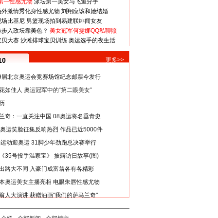
第一性感尤物
泳坛第一美女与飞鱼分手
场外激情秀化身性感尤物
刘翔应该和她结婚
现场比基尼
男篮现场拍到易建联绯闻女友
娃步入政坛靠美色？
美女冠军何雯娜QQ私聊照
宝贝大赛
沙滩排球宝贝训练
奥运选手的夜生活
10
更多>>
29届北京奥运会竞赛场馆纪念邮票今发行
花如佳人 奥运冠军中的“第二眼美女”
历
兰奇：一直关注中国 08奥运将名垂青史
8奥运笑脸征集反响热烈 作品已近5000件
类运动迎奥运 31脚少年劲跑总决赛举行
《35号投手温家宝》 披露访日故事(图)
出路大不同 入豪门成富翁各有各精彩
本奥运美女主播亮相 电眼朱唇性感尤物
翁人大演讲 获赠油画"我们的萨马兰奇"