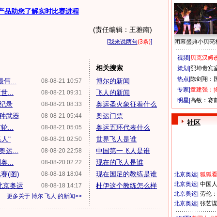
产品助您了解实时比赛进程
(责任编辑：王雅南)
[
我来说两句
(3条)
]
闭幕盛典小贝亮
视频|
贝克汉姆改
相关搜索
策划|
熙坤贵宾
热点|
陈剑翔：
伟...
博尔的新闻
08-08-21 10:57
专家|
童建强：
...
飞人的新闻
08-08-21 09:31
明星|
高敏：赛
界纪录
奥运圣火象征着什么
08-08-21 08:33
七种武器
奥运门票
08-08-21 05:44
社区
...
奥运五环代表什么
08-08-21 05:05
人"
世界飞人是谁
08-08-21 02:50
运...
中国第一飞人是谁
08-08-20 22:58
...
现在的飞人是谁
08-08-20 02:22
赛(图)
现在国足的教练是谁
08-08-18 18:04
北京奥运
|
狐狐
北京奥运
|
中国
北京奥运
杜伊这个教练怎么样
08-08-18 14:17
北京奥运
|
劳伦
更多关于
博尔 飞人
的新闻>>
北京奥运
|
张艺