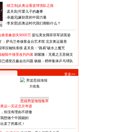
·
胡卫东
|
从奥运看篮球强队之路
·
孟关良
|
可爱儿子的趣事
·
卓越兄
|
篆刻里的中国力量
·
李东雷
|
后奥运时代我们期盼什么？
相
换形象损失9000万
篮坛美女隋菲菲军训英姿
室 ：萨马兰奇做客金台艺术馆
北京奥运最美
国球压轴快准很
孟关良：“路易”破水上魔咒
揭秘陈中接受改判内幕
胡紫微：无冕之王苏丽文
前已感觉吕鑫会出问题
杨杨：榜样集体乒乓球队
更多>>
恶搞男篮海报集萃
看奥运—见证北京奇迹
人，你没有理由不骄傲
：我想做个中国媳妇
谋出卖了闭幕式！