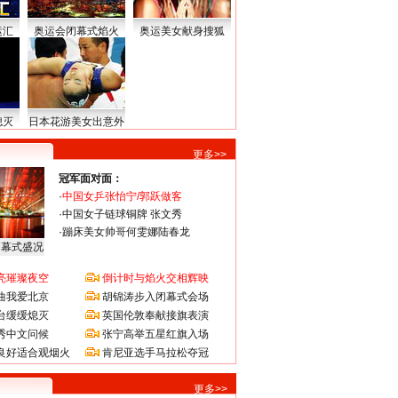
运汇
奥运会闭幕式焰火
奥运美女献身搜狐
熄灭
日本花游美女出意外
更多>>
冠军面对面：
·
中国女乒张怡宁/郭跃做客
·
中国女子链球铜牌 张文秀
·
蹦床美女帅哥何雯娜陆春龙
闭幕式盛况
亮璀璨夜空
倒计时与焰火交相辉映
曲我爱北京
胡锦涛步入闭幕式会场
台缓缓熄灭
英国伦敦奉献接旗表演
秀中文问候
张宁高举五星红旗入场
良好适合观烟火
肯尼亚选手马拉松夺冠
更多>>