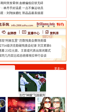
期间突发晕倒 血糖偏低症状无碍
：林丹手好温柔 一点不像运动员
星：刘翔抹腮红 郭晶晶最喜描眉
金牌榜
直播中心
资料库
更多>>
古巴"神腿"飞踹裁判