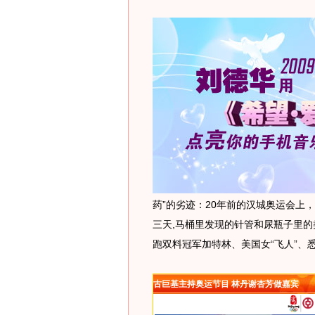
药”的劣迹：20年前的汉城奥运会上
三天,马桶里发现的针管和尿瓶子里
跑双料冠军加特林、美国女“飞人”、
古巨基主持奥运节目 林丹谢杏芳做嘉宾