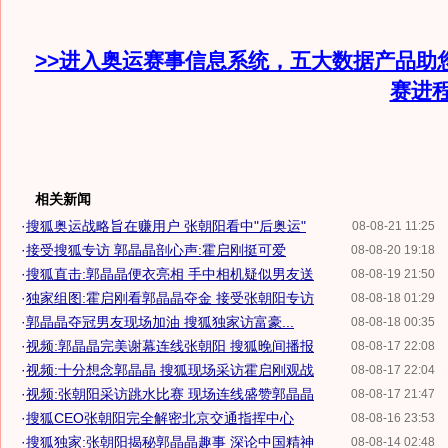
>>进入奥运赛事信息系统，五大数据产品助
赛进
相关新闻
·
搜狐奥运战略旨在赚用户 张朝阳看中"后奥运"
08-08-21 11:25
·
接受搜狐专访 郭晶晶剖心声:霍启刚挺可爱
08-08-20 19:18
·
搜狐直击:郭晶晶便衣亮相 手中相机疑似男友送
08-08-19 21:50
·
独家组图:霍启刚看郭晶晶夺金 接受张朝阳专访
08-08-18 01:29
·
郭晶晶夺冠男友现场加油 搜狐独家访富豪...
08-08-18 00:35
·
视频:郭晶晶完美谢幕连线张朝阳 搜狐晚间播报
08-08-17 22:08
·
视频:十分想念郭晶晶 搜狐现场采访霍启刚观战
08-08-17 22:04
·
视频:张朝阳采访跳水比赛 现场连线盛赞郭晶晶
08-08-17 21:47
·
搜狐CEO张朝阳完全解密北京交通指挥中心
08-08-16 23:53
·
搜狐独家:张朝阳揭秘郭晶晶趣事 深论中国精神
08-08-14 02:48