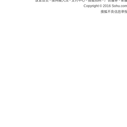
设置首页
-
搜狗输入法
-
支付中心
-
搜狐招聘
-
广告服务
-
客
Copyright
©
2016 Sohu.com 
搜狐不良信息举