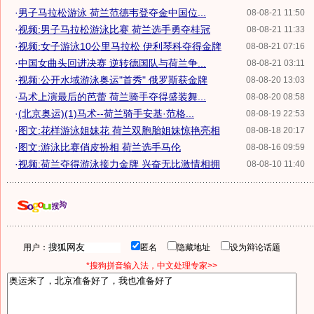
·
男子马拉松游泳 荷兰范德韦登夺金中国位...
08-08-21 11:50
·
视频:男子马拉松游泳比赛 荷兰选手勇夺桂冠
08-08-21 11:33
·
视频:女子游泳10公里马拉松 伊利琴科夺得金牌
08-08-21 07:16
·
中国女曲头回进决赛 逆转德国队与荷兰争...
08-08-21 03:11
·
视频:公开水域游泳奥运"首秀" 俄罗斯获金牌
08-08-20 13:03
·
马术上演最后的芭蕾 荷兰骑手夺得盛装舞...
08-08-20 08:58
·
(北京奥运)(1)马术--荷兰骑手安基·范格...
08-08-19 22:53
·
图文:花样游泳姐妹花 荷兰双胞胎姐妹惊艳亮相
08-08-18 20:17
·
图文:游泳比赛俏皮扮相 荷兰选手马伦
08-08-16 09:59
·
视频:荷兰夺得游泳接力金牌 兴奋无比激情相拥
08-08-10 11:40
用户：
匿名
隐藏地址
设为辩论话题
*搜狗拼音输入法，中文处理专家>>