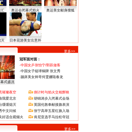
运汇
奥运会闭幕式焰火
奥运美女献身搜狐
熄灭
日本花游美女出意外
更多>>
冠军面对面：
·
中国女乒张怡宁/郭跃做客
·
中国女子链球铜牌 张文秀
·
蹦床美女帅哥何雯娜陆春龙
闭幕式盛况
亮璀璨夜空
倒计时与焰火交相辉映
曲我爱北京
胡锦涛步入闭幕式会场
台缓缓熄灭
英国伦敦奉献接旗表演
秀中文问候
张宁高举五星红旗入场
良好适合观烟火
肯尼亚选手马拉松夺冠
更多>>