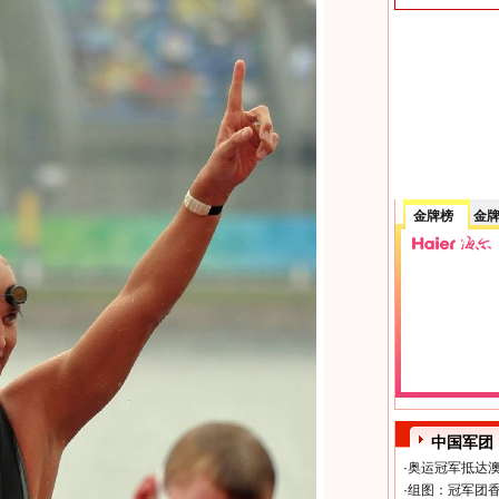
金牌榜
金
中国军团
·
奥运冠军抵达澳
·
组图：冠军团香