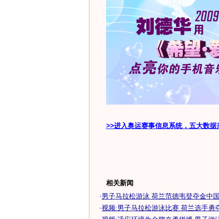
>>进入奥运赛事信息系统，五大数据
相关新闻
·
男子马拉松游泳 荷兰范德韦登夺金中国位
·
视频:男子马拉松游泳比赛 荷兰选手勇