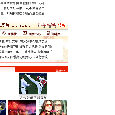
期间突发晕倒 血糖偏低症状无碍
：林丹手好温柔 一点不像运动员
星：刘翔抹腮红 郭晶晶最喜描眉
金牌榜
直播中心
资料库
更多>>
古巴"神腿"飞踹裁判