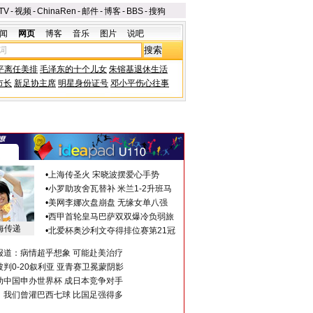
TV
-
视频
-
ChinaRen
-
邮件
-
博客
-
BBS
-
搜狗
闻
网页
博客
音乐
图片
说吧
平离任美排
毛泽东的十个儿女
朱镕基退休生活
市长
新足协主席
明星身份证号
邓小平伤心往事
•
上海传圣火 宋晓波摆爱心手势
•
小罗助攻舍瓦替补 米兰1-2升班马
•
美网李娜次盘崩盘 无缘女单八强
•
西甲首轮皇马巴萨双双爆冷负弱旅
海传递
•
北爱杯奥沙利文夺得排位赛第21冠
报道：病情超乎想象 可能赴美治疗
判0-20叙利亚 亚青赛卫冕蒙阴影
助中国申办世界杯 成日本竞争对手
：我们曾灌巴西七球 比国足强得多