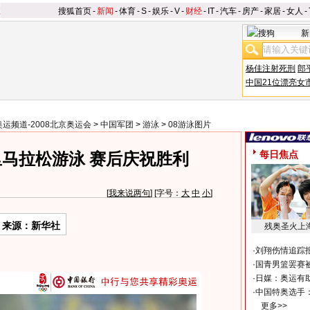
搜狐首页
-
新闻
-
体育
-
S
-
娱乐
-
V
-
财经
-
IT
-
汽车
-
房产
-
家居
-
女人
-
新
杨佳注射死刑
郎
中国21位漂亮女
奥运频道-2008北京奥运会
>
中国军团
>
游泳
>
08游泳图片
每日焦点
里马拉松游泳 赛后庆祝胜利
[
我来说两句
] [字号：
大
中
小
]
来源：新华社
残奥圣火上
·
刘翔伤情追踪
·
国青男篮罢赛被
·
日媒：奥运有
·
中国特奥选手
更多>>