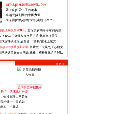
·
胡卫东
|
从奥运看篮球强队之路
·
孟关良
|
可爱儿子的趣事
·
卓越兄
|
篆刻里的中国力量
·
李东雷
|
后奥运时代我们期盼什么？
相
换形象损失9000万
篮坛美女隋菲菲军训英姿
室 ：萨马兰奇做客金台艺术馆
北京奥运最美
国球压轴快准很
孟关良：“路易”破水上魔咒
揭秘陈中接受改判内幕
胡紫微：无冕之王苏丽文
前已感觉吕鑫会出问题
杨杨：榜样集体乒乓球队
更多>>
恶搞男篮海报集萃
看奥运—见证北京奇迹
人，你没有理由不骄傲
：我想做个中国媳妇
谋出卖了闭幕式！