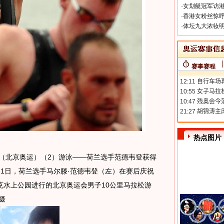
·
女划艇冠军访港
·
香港女粉丝惊呼
·
体坛九大浓妆明
赛事赛程
热点图片
日 （北京奥运）（2）游泳——荷兰选手范德韦登获得
21日，荷兰选手马尔滕·范德韦登（左）在赛后庆祝
克水上公园进行的北京奥运会男子10公里马拉松游
摄