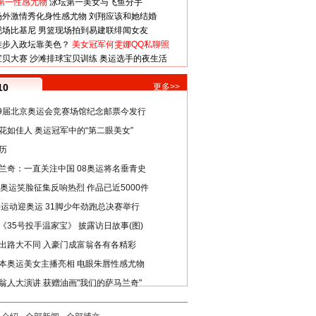
第一性感尤物
泳坛第一美女与飞鱼分手
场外激情秀化身性感尤物
刘翔应该和她结婚
现场比基尼
男篮现场拍到易建联绯闻女友
娃步入政坛靠美色？
美女冠军何雯娜QQ私聊照
宝贝大赛
沙滩排球宝贝训练
奥运选手的夜生活
10
更多>>
29届北京奥运会竞赛场馆纪念邮票今发行
花如佳人 奥运冠军中的“第二眼美女”
历
兰奇：一直关注中国 08奥运将名垂青史
8奥运笑脸征集反响热烈 作品已近5000件
类运动迎奥运 31脚少年劲跑总决赛举行
《35号投手温家宝》 披露访日故事(图)
出路大不同 入豪门成富翁各有各精彩
本奥运美女主播亮相 电眼朱唇性感尤物
翁人大演讲 获赠油画"我们的萨马兰奇"