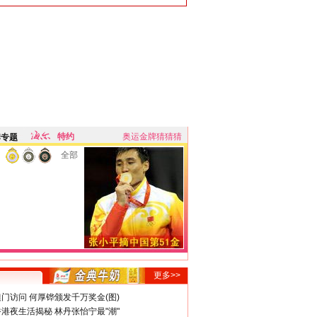
特约
奥运金牌猜猜猜
牌专题
全部
更多>>
门访问 何厚铧颁发千万奖金(图)
港夜生活揭秘 林丹张怡宁最"潮"