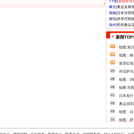
YY图|
美国女排
曝光|
奥运女将
揭秘|
日本沙排
狠拍|
伊辛巴耶
场外|
民间奥运
新闻TOP
组图:第
组图：鲜
曾庆红简
对话萨马
组图：0
组图:另
日本发行
奥运冠军
组图：日
组图：萨