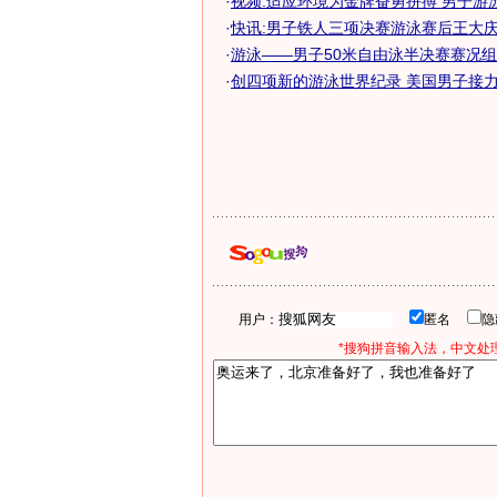
·
视频:适应环境为金牌奋勇拼搏 男子游
·
快讯:男子铁人三项决赛游泳赛后王大
·
游泳——男子50米自由泳半决赛赛况
·
创四项新的游泳世界纪录 美国男子接力突
用户：
匿名
*搜狗拼音输入法，中文处理