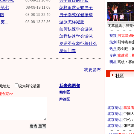
泳马拉松
男子肾虚的症状
08-08-21 10:46
庆第七
怎样追求天蝎男子
08-08-19 11:08
组图
男子泰式保健按摩
08-08-15 22:49
...
游泳怎样减肥
08-08-13 22:36
闭幕盛典小贝亮
如何快速学会游泳
视频|
贝克汉姆改
怎样快速学会游泳
策划|
熙坤贵宾
奥运圣火象征着什么
热点|
陈剑翔：
奥运门票
专家|
童建强：
明星|
高敏：赛
我要发布
社区
我来说两句
隐藏地址
设为辩论话题
精华区
专家>>
辩论区
北京奥运
|
狐狐
北京奥运
|
中国
北京奥运
|
劳伦
北京奥运
|
张艺