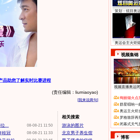
策划：炫目奥
奥运会主火炬
视频集锦
产品助您了解实时比赛进程
视频直播奥运
(责任编辑：liumiaoyao)
绚丽烟火点
[
我来说两句
]
群星唱响一
奥运主火炬
相关搜索
罗格致辞再
闭幕式天气
...
游泳的图片
08-08-21 11:50
夺桂冠
北京男子养生馆
08-08-21 11:33
博客