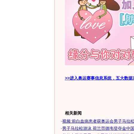
>>进入奥运赛事信息系统，五大数据
相关新闻
·
视频:前白血病患者获奥运会男子马拉松游
·
男子马拉松游泳 荷兰范德韦登夺金中国位