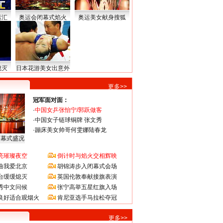
运汇
奥运会闭幕式焰火
奥运美女献身搜狐
熄灭
日本花游美女出意外
更多>>
冠军面对面：
·
中国女乒张怡宁/郭跃做客
·
中国女子链球铜牌 张文秀
·
蹦床美女帅哥何雯娜陆春龙
闭幕式盛况
亮璀璨夜空
倒计时与焰火交相辉映
曲我爱北京
胡锦涛步入闭幕式会场
台缓缓熄灭
英国伦敦奉献接旗表演
秀中文问候
张宁高举五星红旗入场
良好适合观烟火
肯尼亚选手马拉松夺冠
更多>>