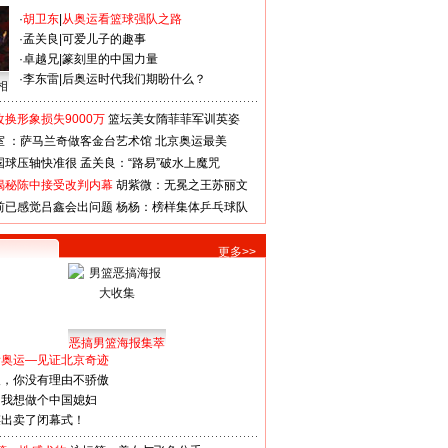
·
胡卫东
|
从奥运看篮球强队之路
·
孟关良
|
可爱儿子的趣事
·
卓越兄
|
篆刻里的中国力量
·
李东雷
|
后奥运时代我们期盼什么？
相
换形象损失9000万
篮坛美女隋菲菲军训英姿
室 ：萨马兰奇做客金台艺术馆
北京奥运最美
国球压轴快准很
孟关良：“路易”破水上魔咒
揭秘陈中接受改判内幕
胡紫微：无冕之王苏丽文
前已感觉吕鑫会出问题
杨杨：榜样集体乒乓球队
更多>>
恶搞男篮海报集萃
看奥运—见证北京奇迹
人，你没有理由不骄傲
：我想做个中国媳妇
谋出卖了闭幕式！