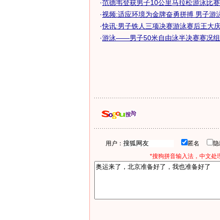
·
范德韦登获男子10公里马拉松游泳比
·
视频:适应环境为金牌奋勇拼搏 男子游
·
快讯:男子铁人三项决赛游泳赛后王大
·
游泳——男子50米自由泳半决赛赛况
用户：
匿名
*搜狗拼音输入法，中文处理