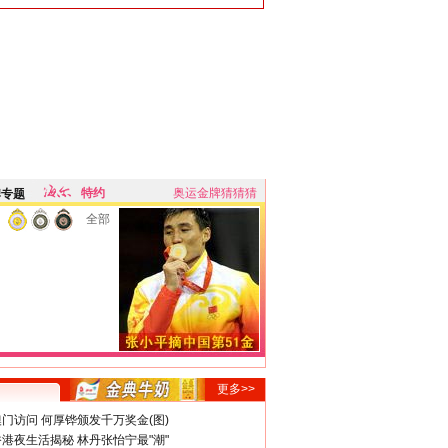
特约
奥运金牌猜猜猜
牌专题
全部
更多>>
门访问 何厚铧颁发千万奖金(图)
港夜生活揭秘 林丹张怡宁最"潮"