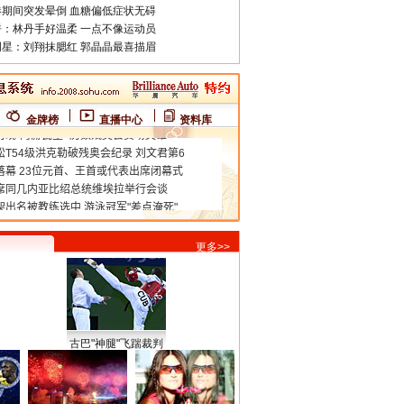
期间突发晕倒 血糖偏低症状无碍
：林丹手好温柔 一点不像运动员
星：刘翔抹腮红 郭晶晶最喜描眉
金牌榜
直播中心
资料库
更多>>
古巴"神腿"飞踹裁判