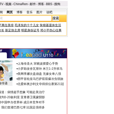
TV
-
视频
-
ChinaRen
-
邮件
-
博客
-
BBS
-
搜狗
闻
网页
博客
音乐
图片
说吧
平离任美排
毛泽东的十个儿女
朱镕基退休生活
市长
新足协主席
明星身份证号
邓小平伤心往事
•
上海传圣火 宋晓波摆爱心手势
•
小罗助攻舍瓦替补 米兰1-2升班马
•
美网李娜次盘崩盘 无缘女单八强
•
西甲首轮皇马巴萨双双爆冷负弱旅
海传递
•
北爱杯奥沙利文夺得排位赛第21冠
报道：病情超乎想象 可能赴美治疗
判0-20叙利亚 亚青赛卫冕蒙阴影
助中国申办世界杯 成日本竞争对手
：我们曾灌巴西七球 比国足强得多