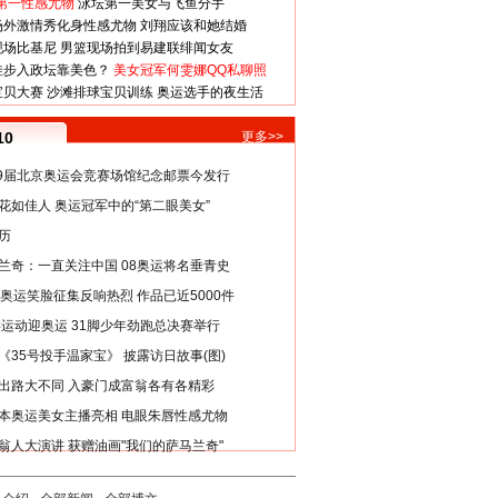
第一性感尤物
泳坛第一美女与飞鱼分手
场外激情秀化身性感尤物
刘翔应该和她结婚
现场比基尼
男篮现场拍到易建联绯闻女友
娃步入政坛靠美色？
美女冠军何雯娜QQ私聊照
宝贝大赛
沙滩排球宝贝训练
奥运选手的夜生活
10
更多>>
29届北京奥运会竞赛场馆纪念邮票今发行
花如佳人 奥运冠军中的“第二眼美女”
历
兰奇：一直关注中国 08奥运将名垂青史
8奥运笑脸征集反响热烈 作品已近5000件
类运动迎奥运 31脚少年劲跑总决赛举行
《35号投手温家宝》 披露访日故事(图)
出路大不同 入豪门成富翁各有各精彩
本奥运美女主播亮相 电眼朱唇性感尤物
翁人大演讲 获赠油画"我们的萨马兰奇"