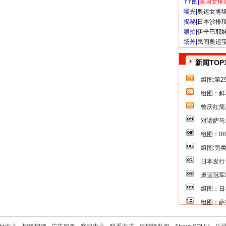
YY图|
美国女排
曝光|
奥运女将
揭秘|
日本沙排
狠拍|
伊辛巴耶
场外|
民间奥运
新闻TOP
组图:第
组图：鲜
曾庆红简
对话萨马
组图：0
组图:另
日本发行
奥运冠军
组图：日
组图：萨