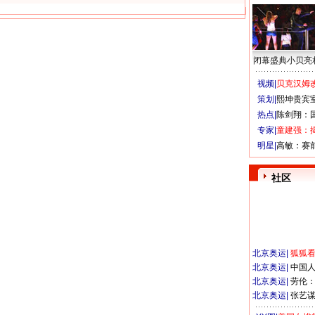
闭幕盛典小贝亮
视频|
贝克汉姆改
策划|
熙坤贵宾
热点|
陈剑翔：
专家|
童建强：
明星|
高敏：赛
社区
北京奥运
|
狐狐
北京奥运
|
中国
北京奥运
|
劳伦
北京奥运
|
张艺