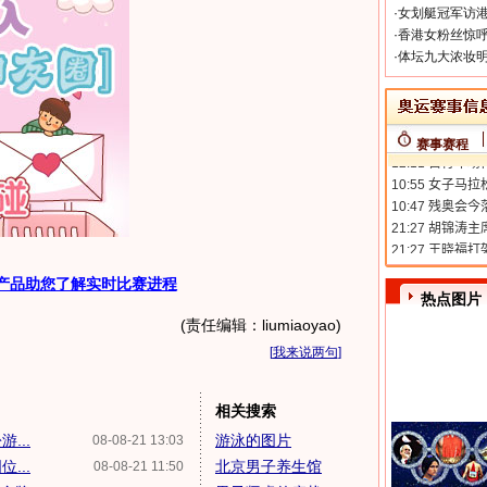
·
女划艇冠军访港
·
香港女粉丝惊呼
·
体坛九大浓妆明
赛事赛程
产品助您了解实时比赛进程
热点图片
(责任编辑：liumiaoyao)
[
我来说两句
]
相关搜索
...
游泳的图片
08-08-21 13:03
...
北京男子养生馆
08-08-21 11:50