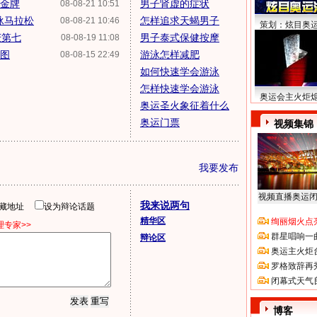
赛金牌
男子肾虚的症状
08-08-21 10:51
泳马拉松
怎样追求天蝎男子
08-08-21 10:46
策划：炫目奥
庆第七
男子泰式保健按摩
08-08-19 11:08
组图
游泳怎样减肥
08-08-15 22:49
如何快速学会游泳
怎样快速学会游泳
奥运会主火炬
奥运圣火象征着什么
奥运门票
视频集锦
我要发布
视频直播奥运
我来说两句
隐藏地址
设为辩论话题
精华区
绚丽烟火点
专家>>
群星唱响一
辩论区
奥运主火炬
罗格致辞再
闭幕式天气
博客