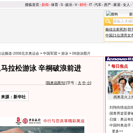
搜狐首页
-
新闻
-
体育
-
S
-
娱乐
-
V
-
财经
-
IT
-
汽车
-
房产
-
家居
-
女人
-
新
杨佳注射死刑
郎
中国21位漂亮女
奥运频道-2008北京奥运会
>
中国军团
>
游泳
>
08游泳图片
每日焦点
里马拉松游泳 辛桐破浪前进
[
我来说两句
] [字号：
大
中
小
]
来源：新华社
残奥圣火上
·
刘翔伤情追踪
·
国青男篮罢赛被
·
日媒：奥运有
·
中国特奥选手
更多>>