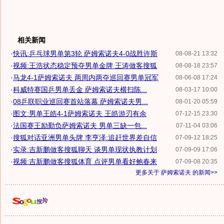
相关新闻
·
快讯:乒乓球男单第3轮 萨姆索诺夫4-0战胜许斯
08-08-21 13:32
·
视频:王浩状态稳定预夺男单金牌 王涛做客搜狐
08-08-18 23:57
·
马龙4-1萨姆索诺夫 两周内两夺巡回赛男单冠军
08-06-08 17:24
·
科威特赛国乒男单丢金 萨姆索诺夫横扫陈...
08-03-17 10:00
·
08乒联职业巡回赛首站落幕 萨姆索诺夫男...
08-01-20 05:59
·
图文:男单王皓4-1萨姆索诺夫 王皓游刃有余
07-12-15 23:30
·
法国赛王励勤负萨姆索诺夫 男单三缺一包...
07-11-04 03:06
·
搜狐对话亚洲男单头牌 李亨泽:追赶世界差自信
07-09-12 18:25
·
实录:吉新鹏做客搜狐聊天 谈男单现状执教计划
07-09-09 17:06
·
视频:吉新鹏做客搜狐体育 点评男单看好鲍春来
07-09-08 20:35
更多关于
萨姆索诺夫
的新闻>>