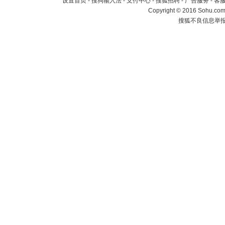
设置首页
-
搜狗输入法
-
支付中心
-
搜狐招聘
-
广告服务
-
客
Copyright
©
2016 Sohu.com 
搜狐不良信息举