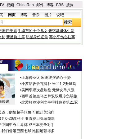
TV
-
视频
-
ChinaRen
-
邮件
-
博客
-
BBS
-
搜狗
闻
网页
博客
音乐
图片
说吧
平离任美排
毛泽东的十个儿女
朱镕基退休生活
市长
新足协主席
明星身份证号
邓小平伤心往事
•
上海传圣火 宋晓波摆爱心手势
•
小罗助攻舍瓦替补 米兰1-2升班马
•
美网李娜次盘崩盘 无缘女单八强
•
西甲首轮皇马巴萨双双爆冷负弱旅
海传递
•
北爱杯奥沙利文夺得排位赛第21冠
报道：病情超乎想象 可能赴美治疗
判0-20叙利亚 亚青赛卫冕蒙阴影
助中国申办世界杯 成日本竞争对手
：我们曾灌巴西七球 比国足强得多