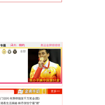
特约
奥运金牌猜猜猜
牌专题
全部
更多>>
门访问 何厚铧颁发千万奖金(图)
港夜生活揭秘 林丹张怡宁最"潮"