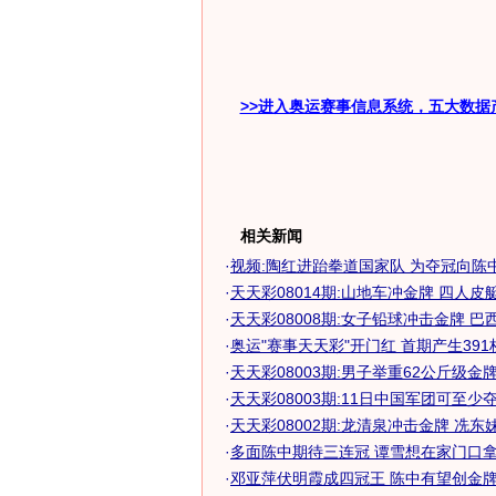
>>进入奥运赛事信息系统，五大数据
相关新闻
·
视频:陶红进跆拳道国家队 为夺冠向陈
·
天天彩08014期:山地车冲金牌 四人皮艇带
·
天天彩08008期:女子铅球冲击金牌 巴西遭
·
奥运"赛事天天彩"开门红 首期产生391
·
天天彩08003期:男子举重62公斤级金
·
天天彩08003期:11日中国军团可至少夺得
·
天天彩08002期:龙清泉冲击金牌 冼东妹成
·
多面陈中期待三连冠 谭雪想在家门口拿金
·
邓亚萍伏明霞成四冠王 陈中有望创金牌帽