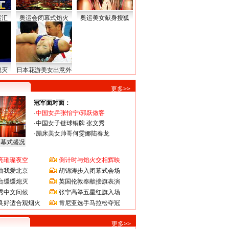
运汇
奥运会闭幕式焰火
奥运美女献身搜狐
熄灭
日本花游美女出意外
更多>>
冠军面对面：
·
中国女乒张怡宁/郭跃做客
·
中国女子链球铜牌 张文秀
·
蹦床美女帅哥何雯娜陆春龙
闭幕式盛况
亮璀璨夜空
倒计时与焰火交相辉映
曲我爱北京
胡锦涛步入闭幕式会场
台缓缓熄灭
英国伦敦奉献接旗表演
秀中文问候
张宁高举五星红旗入场
良好适合观烟火
肯尼亚选手马拉松夺冠
更多>>