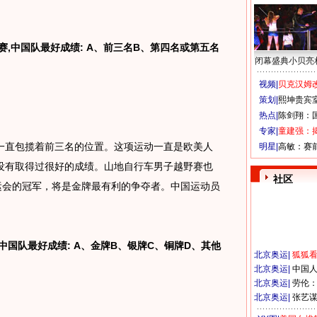
。
,中国队最好成绩: A、前三名B、第四名或第五名
闭幕盛典小贝亮
视频|
贝克汉姆改
策划|
熙坤贵宾
热点|
陈剑翔：
专家|
童建强：
直包揽着前三名的位置。这项运动一直是欧美人
明星|
高敏：赛
没有取得过很好的成绩。山地自行车男子越野赛也
社区
运会的冠军，将是金牌最有利的争夺者。中国运动员
。
中国队最好成绩: A、金牌B、银牌C、铜牌D、其他
北京奥运
|
狐狐
北京奥运
|
中国
北京奥运
|
劳伦
北京奥运
|
张艺