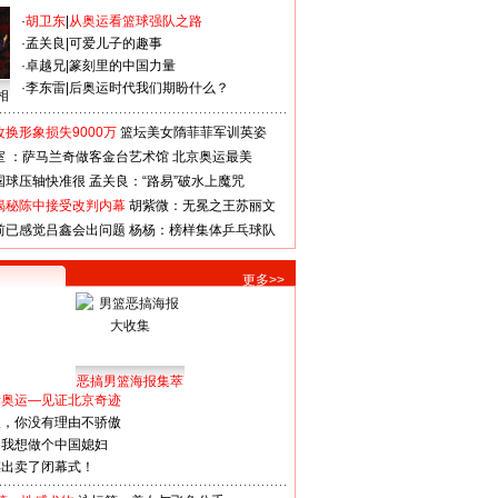
·
胡卫东
|
从奥运看篮球强队之路
·
孟关良
|
可爱儿子的趣事
·
卓越兄
|
篆刻里的中国力量
·
李东雷
|
后奥运时代我们期盼什么？
相
换形象损失9000万
篮坛美女隋菲菲军训英姿
室 ：萨马兰奇做客金台艺术馆
北京奥运最美
国球压轴快准很
孟关良：“路易”破水上魔咒
揭秘陈中接受改判内幕
胡紫微：无冕之王苏丽文
前已感觉吕鑫会出问题
杨杨：榜样集体乒乓球队
更多>>
恶搞男篮海报集萃
看奥运—见证北京奇迹
人，你没有理由不骄傲
：我想做个中国媳妇
谋出卖了闭幕式！