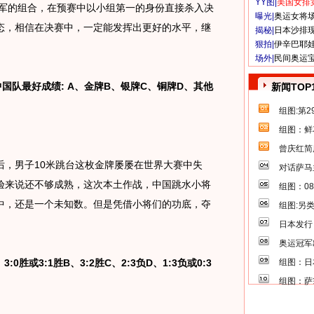
YY图|
美国女排
军的组合，在预赛中以小组第一的身份直接杀入决
曝光|
奥运女将
态，相信在决赛中，一定能发挥出更好的水平，继
揭秘|
日本沙排
狠拍|
伊辛巴耶
场外|
民间奥运
国队最好成绩: A、金牌B、银牌C、铜牌D、其他
新闻TOP
组图:第
组图：鲜
曾庆红简
男子10米跳台这枚金牌屡屡在世界大赛中失
对话萨马
验来说还不够成熟，这次本土作战，中国跳水小将
组图：0
中，还是一个未知数。但是凭借小将们的功底，夺
组图:另
日本发行
奥运冠军
0胜或3:1胜B、3:2胜C、2:3负D、1:3负或0:3
组图：日
组图：萨