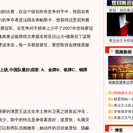
策划：炫目奥
的比赛，在这个级别所有竞争对手中，韩国名将
力的争夺者是法国名将帕斯卡，曾获得过悉尼和雅
赛冠军。在竞争对手榜单上少不了2007年世锦赛冠
雅典奥运银牌得主希腊名将亚历山大•康斯坦丁诺斯
奥运会主火炬
哮波来说，每一关都是硬仗。要想取得金牌难度极
视频集锦
级,中国队最好成绩: A、金牌B、银牌C、铜牌
视频直播奥运
绚丽烟火点
群星唱响一
奥运主火炬
赛的满贯王这次在本土将向卫冕之路发起冲击，
罗格致辞再
闭幕式天气
很少。陈中的特点是身体素质好，速度快，头脑灵
可以和男队员相媲美，她动作的启动速度快、隐蔽
博客