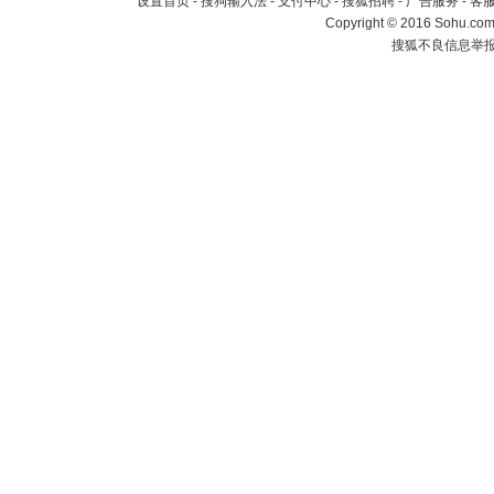
设置首页
-
搜狗输入法
-
支付中心
-
搜狐招聘
-
广告服务
-
客
Copyright
©
2016 Sohu.com 
搜狐不良信息举