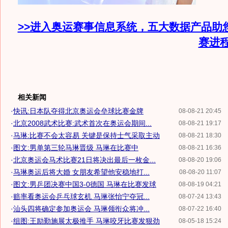
>>进入奥运赛事信息系统，五大数据产品助
赛进
相关新闻
·
快讯:日本队夺得北京奥运会垒球比赛金牌
08-08-21 20:45
·
北京2008武术比赛:武术首次在奥运会期间...
08-08-21 19:17
·
马琳:比赛不会太容易 关键是保持士气采取主动
08-08-21 18:30
·
图文:男单第三轮马琳晋级 马琳在比赛中
08-08-21 16:36
·
北京奥运会马术比赛21日将决出最后一枚金...
08-08-20 19:06
·
马琳奥运后将大婚 女朋友希望他安稳地打...
08-08-20 11:07
·
图文:男乒团决赛中国3-0德国 马琳在比赛发球
08-08-19 04:21
·
赔率看奥运会乒乓球玄机 马琳张怡宁夺冠...
08-07-24 13:43
·
汕头四将确定参加奥运会 马琳领衔众将冲...
08-07-22 16:40
·
组图:王励勤施展太极推手 马琳咬牙比赛发狠劲
08-05-18 15:24