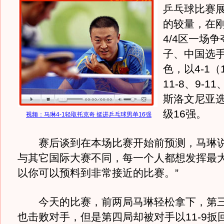
乒乓球比赛
的较量，在
4/4区一场
子、中国选
色，以4-1（1
11-8、9-1
斯洛文尼亚
级16强。
视频：马琳4-1轻取托克奇 挺进乒乓球男单16强
赛后谈到在本场比赛开始前预测，马琳说
与其它国际大赛不同，每一个人都想发挥最
以你可以预料到非常接近的比赛。”
今天的比赛，前两局马琳轻松拿下，第三
也击败对手，但是第四局却被对手以11-9扳