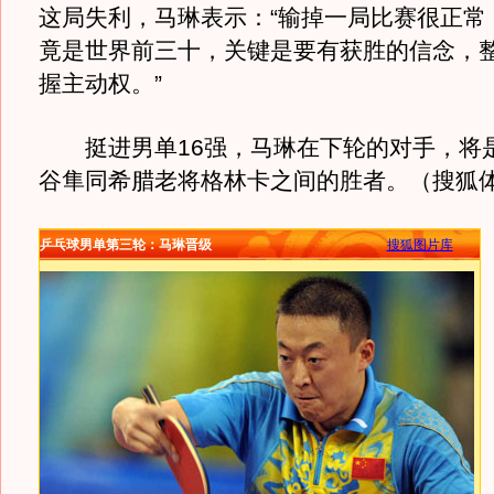
这局失利，马琳表示：“输掉一局比赛很正常
竟是世界前三十，关键是要有获胜的信念，
握主动权。”
挺进男单16强，马琳在下轮的对手，将
谷隼同希腊老将格林卡之间的胜者。（搜狐体
乒乓球男单第三轮：马琳晋级
搜狐图片库