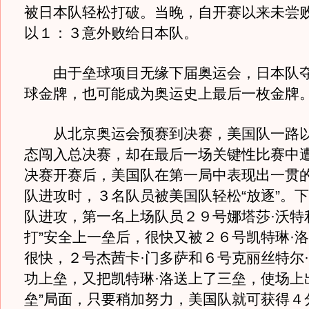
被日本队轻松打破。当晚，自开赛以来未尝
以１：３意外败给日本队。
由于垒球项目无缘下届奥运会，日本队夺
球金牌，也可能成为奥运史上最后一枚金牌
从北京奥运会预赛到决赛，美国队一路以
态闯入总决赛，却在最后一场关键性比赛中遭
决赛开赛后，美国队在第一局中表现出一贯
队进攻时，３名队员被美国队轻松“放逐”。
队进攻，第一名上场队员２９号娜塔莎·沃特
打”安全上一垒后，很快又被２６号凯特琳·
很快，２号杰茜卡·门多萨和６号克丽丝特尔
功上垒，又把凯特琳·洛送上了三垒，使场上
垒”局面，只要稍加努力，美国队就可获得４