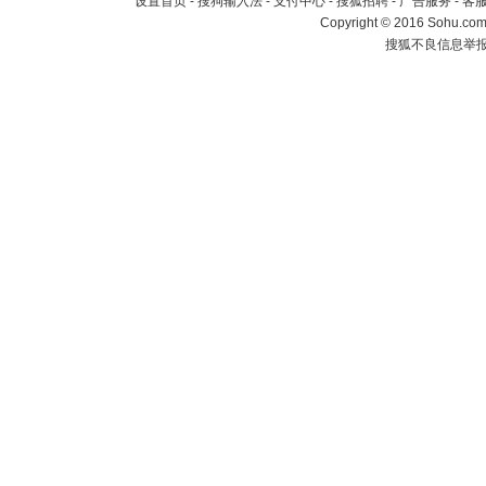
设置首页
-
搜狗输入法
-
支付中心
-
搜狐招聘
-
广告服务
-
客
Copyright
©
2016 Sohu.com 
搜狐不良信息举