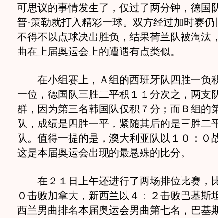
可思议的事情发生了，仅过了两分钟，德国
普·策勒就打入精彩一球。双方经过加时赛仍
不得不以点球决出胜负，结果荷兰队被淘汰
曲在上届奥运会上的遭遇有点类似。
在小组赛上，Ａ组的西班牙队四胜一负积
一位，德国队三胜二平积１１分次之，两支
群，因为第三名韩国队仅积７分；而Ｂ组的
队，成绩是四胜一平，紧随其后的是三胜二
队。值得一提的是，澳大利亚队以１０：０
这是本届奥运会出现的最悬殊的比分。
在２１日上午还进行了两场排位比赛，比
０击败加拿大，新西兰以４：２击败巴基斯
西兰男曲排名本届奥运会男曲第七名，巴基