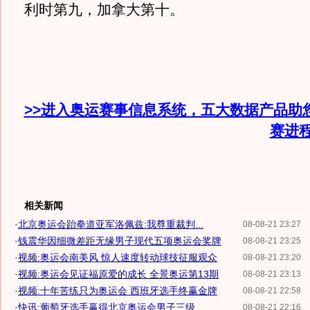
利时第九，加拿大第十。
>>进入奥运赛事信息系统，五大数据产品助
赛进
相关新闻
·
北京奥运会跆拳道亚军洛佩兹:我尊重裁判...
08-08-21 23:27
·
钱震华因细微差距无缘男子现代五项奥运会奖牌
08-08-21 23:25
·
视频:奥运会南美风 惊人速度转动球技征服观众
08-08-21 23:20
·
视频:奥运会见证福原爱的成长 全景奥运第13期
08-08-21 23:13
·
视频:十年苦练只为奥运会 西班牙选手终赢金牌
08-08-21 22:58
·
快讯:葡萄牙选手赢得北京奥运会男子三级...
08-08-21 22:16