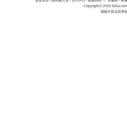
设置首页
-
搜狗输入法
-
支付中心
-
搜狐招聘
-
广告服务
-
客
Copyright
©
2016 Sohu.com 
搜狐不良信息举