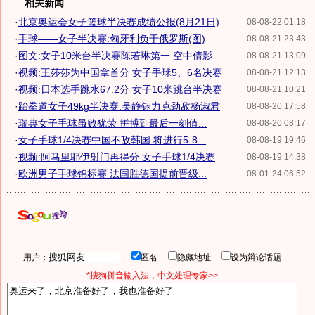
相关新闻
·
北京奥运会女子篮球半决赛成绩公报(8月21日)
08-08-22 01:18
·
手球——女子半决赛:匈牙利负于俄罗斯(图)
08-08-21 23:43
·
图文:女子10米台半决赛陈若琳第一 空中倩影
08-08-21 13:09
·
视频:王莎莎为中国拿首分 女子手球5、6名决赛
08-08-21 12:13
·
视频:日本选手跳水67.2分 女子10米跳台半决赛
08-08-21 10:21
·
跆拳道女子49kg半决赛:吴静钰力克劲敌杨淑君
08-08-20 17:58
·
瑞典女子手球虽败犹荣 拼搏到最后一刻值...
08-08-20 08:17
·
女子手球1/4决赛中国不敌韩国 将进行5-8...
08-08-19 19:46
·
视频:阿马里耶伊射门再得分 女子手球1/4决赛
08-08-19 14:38
·
欧洲男子手球锦标赛 法国胜德国提前晋级...
08-01-24 06:52
用户：
匿名
隐藏地址
设为辩论话题
*搜狗拼音输入法，中文处理专家>>