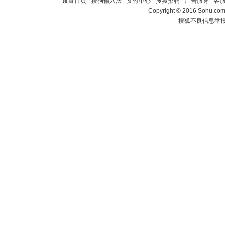
设置首页
-
搜狗输入法
-
支付中心
-
搜狐招聘
-
广告服务
-
客
Copyright
©
2016 Sohu.com 
搜狐不良信息举