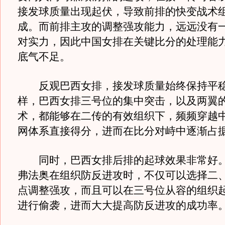
接发球质量出现起伏，导致前排的快变战术
成。而前排主攻的调整强攻能力，远远没有
对实力，因此中国女排在关键比分的处理能
底气不足。
反观巴西女排，接发球质量始终保持平稳
样，巴西女排三号位的集中突击，以及两翼
术，都能够在二传的有效组织下，频频穿越
网体系直接得分，进而在比分对峙中逐渐占
同时，巴西女排后排的起球效果非常好。
弗法奥在组织防反进攻时，不仅可以选择二
点调整强攻，而且可以在三号位从容的组织
进行偷袭，进而大大提高防反进攻的成功率