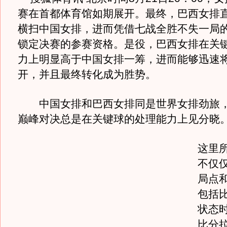
赛在首都体育馆如期展开。最终，巴西女排直
横扫中国女排，进而凭借七战全胜不失一局
锁定决赛的参赛资格。是役，巴西女排在关
力上明显高于中国女排一筹，进而能够迅速
开，并且最终转化成为胜势。
中国女排和巴西女排同是世界女排劲旅，
巅峰对决总是在关键球的处理能力上见分晓
这里
不仅
局点
包括
状态
比分