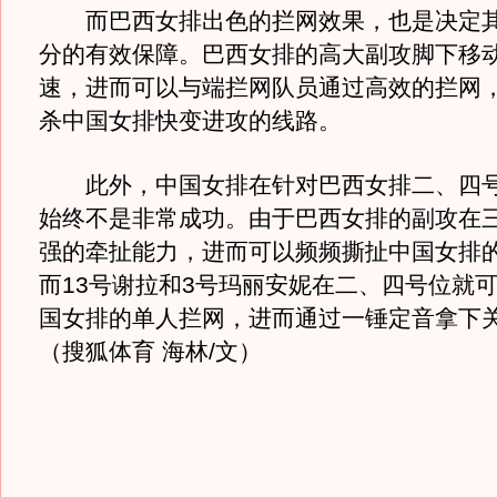
而巴西女排出色的拦网效果，也是决定其
分的有效保障。巴西女排的高大副攻脚下移
速，进而可以与端拦网队员通过高效的拦网
杀中国女排快变进攻的线路。
此外，中国女排在针对巴西女排二、四号
始终不是非常成功。由于巴西女排的副攻在
强的牵扯能力，进而可以频频撕扯中国女排
而13号谢拉和3号玛丽安妮在二、四号位就
国女排的单人拦网，进而通过一锤定音拿下
（搜狐体育 海林/文）