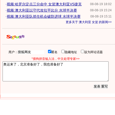
·
视频:哈罗尔定点三分命中 女篮澳大利亚VS捷克
08-08-19 18:02
·
视频:澳大利亚以守代攻拉平比分 水球半决赛
08-08-19 15:24
·
视频:澳大利亚队抓住机会破防进球 水球半决赛
08-08-19 15:11
更多关于
澳大利亚 女篮
的新闻>>
用户：
匿名
隐藏地址
设为辩论话题
*搜狗拼音输入法，中文处理专家>>