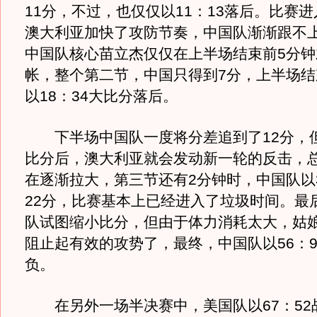
11分，不过，也仅仅以11：13落后。比赛
澳大利亚加快了攻防节奏，中国队渐渐跟不
中国队核心苗立杰仅仅在上半场结束前5分钟
帐，整个第二节，中国只得到7分，上半场结
以18：34大比分落后。
下半场中国队一度将分差追到了12分，
比分后，澳大利亚就会发动新一轮的反击，
在逐渐拉大，第三节还有2分钟时，中国队以3
22分，比赛基本上已经进入了垃圾时间。最
队试图缩小比分，但由于体力消耗太大，姑
阻止起有效的攻势了，最终，中国队以56：9
负。
在另外一场半决赛中，美国队以67：52