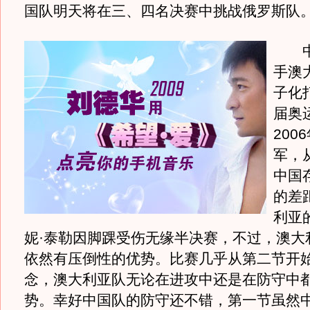
国队明天将在三、四名决赛中挑战俄罗斯队
中
手澳
子化
届奥
200
军，
中国
的差
利亚
妮·泰勒因脚踝受伤无缘半决赛，不过，澳大
依然有压倒性的优势。比赛几乎从第二节开
念，澳大利亚队无论在进攻中还是在防守中
势。幸好中国队的防守还不错，第一节虽然